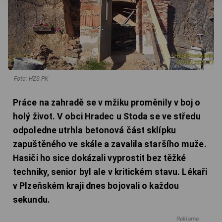
Foto: HZS PK
Práce na zahradě se v mžiku proměnily v boj o
holý život. V obci Hradec u Stoda se ve středu
odpoledne utrhla betonová část sklípku
zapuštěného ve skále a zavalila staršího muže.
Hasiči ho sice dokázali vyprostit bez těžké
techniky, senior byl ale v kritickém stavu. Lékaři
v Plzeňském kraji dnes bojovali o každou
sekundu.
Reklama