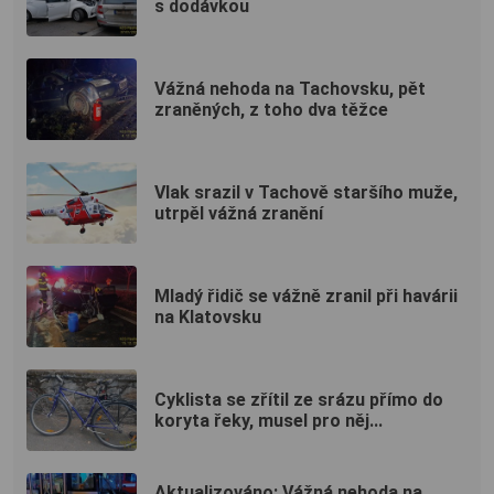
s dodávkou
Vážná nehoda na Tachovsku, pět
zraněných, z toho dva těžce
Vlak srazil v Tachově staršího muže,
utrpěl vážná zranění
Mladý řidič se vážně zranil při havárii
na Klatovsku
Cyklista se zřítil ze srázu přímo do
koryta řeky, musel pro něj...
Aktualizováno: Vážná nehoda na