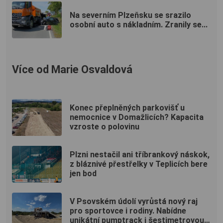
Na severním Plzeňsku se srazilo
osobní auto s nákladním. Zranily se...
Více od Marie Osvaldová
Konec přeplněných parkovišť u
nemocnice v Domažlicích? Kapacita
vzroste o polovinu
Plzni nestačil ani tříbrankový náskok,
z bláznivé přestřelky v Teplicích bere
jen bod
V Psovském údolí vyrůstá nový raj
pro sportovce i rodiny. Nabídne
unikátní pumptrack i šestimetrovou