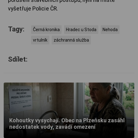
porušení stavebních postupů, nyní na místě
vyšetřuje Policie ČR.
Tagy:
Černá kronika
Hradec u Stoda
Nehoda
vrtulník
záchranná služba
Sdílet:
Kohoutky vysychají. Obec na Plzeňsku zasáhl
nedostatek vody, zavádí omezení