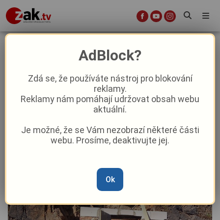
Na seniora se zřítil betonový
AdBlock?
sklípek, záchranáři ho oživovali
desítky minut
Zdá se, že používáte nástroj pro blokování
reklamy.
Reklamy nám pomáhají udržovat obsah webu
Aktuality
Z Plzně
aktuální.
Je možné, že se Vám nezobrazí některé části
Od
Marie Osvaldová
–
27. 5.
|
19:41
webu. Prosíme, deaktivujte jej.
Ok