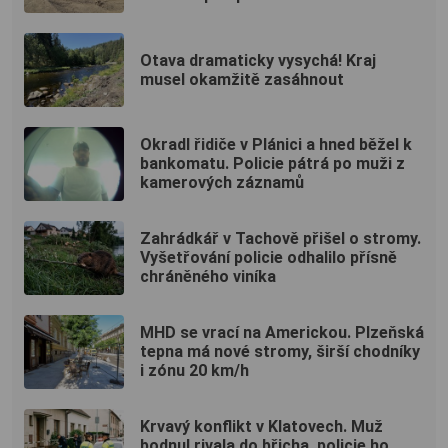
vyhlídku
Otava dramaticky vysychá! Kraj
musel okamžitě zasáhnout
Okradl řidiče v Plánici a hned běžel k
bankomatu. Policie pátrá po muži z
kamerových záznamů
Zahrádkář v Tachově přišel o stromy.
Vyšetřování policie odhalilo přísně
chráněného viníka
MHD se vrací na Americkou. Plzeňská
tepna má nové stromy, širší chodníky
i zónu 20 km/h
Krvavý konflikt v Klatovech. Muž
bodnul rivala do břicha, policie ho