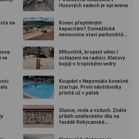
Husových sadech je opravena
ěsta na
Konec přeplněným
kapacitám? Domažlická
nemocnice staví parkoviště
pro zaměstnance
nova
Mlhoviště, kropení silnic i
i ve
ochlazení na radnici. Klatovy
bojují s tropickými vedry
ovci
Koupání v Nepomuku konečně
alo.
startuje. První návštěvníky
přivítá už v pátek
Slunce, voda a vzduch. Znáte
ly
příběh uměleckého díla na
fasádě Rokycanské
nemocnice?