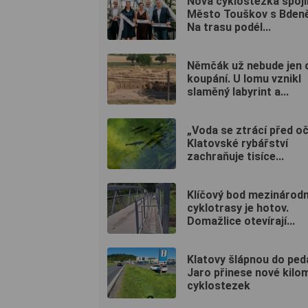
Nová cyklostezka spoji
Město Touškov s Bdeně
Na trasu podél...
Němčák už nebude jen 
koupání. U lomu vznikl
slaměný labyrint a...
„Voda se ztrácí před oč
Klatovské rybářství
zachraňuje tisíce...
Klíčový bod mezinárodn
cyklotrasy je hotov.
Domažlice otevírají...
Klatovy šlápnou do ped
Jaro přinese nové kilo
cyklostezek