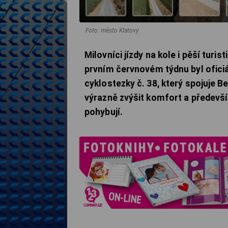
Foto: město Klatovy
Milovníci jízdy na kole i pěší turis
prvním červnovém týdnu byl oficiá
cyklostezky č. 38, který spojuje 
výrazně zvýšit komfort a předevší
pohybují.