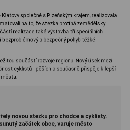
 Klatovy společně s Plzeňským krajem, realizovala
matovali na to, že stezka protíná zemědělsky
učástí realizace také výstavba tří speciálních
í bezproblémový a bezpečný pohyb těžké
ůležitou součástí rozvoje regionu. Nový úsek mezi
ost cyklistů i pěších a současně přispěje k lepší
í města.
řely novou stezku pro chodce a cyklisty.
sunutý začátek obce, varuje město