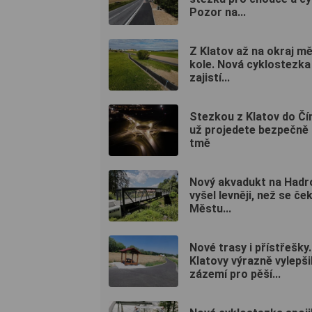
Pozor na...
Z Klatov až na okraj m
kole. Nová cyklostezka
zajistí...
Stezkou z Klatov do Čí
už projedete bezpečně 
tmě
Nový akvadukt na Hadr
vyšel levněji, než se ček
Městu...
Nové trasy i přístřešky.
Klatovy výrazně vylepši
zázemí pro pěší...