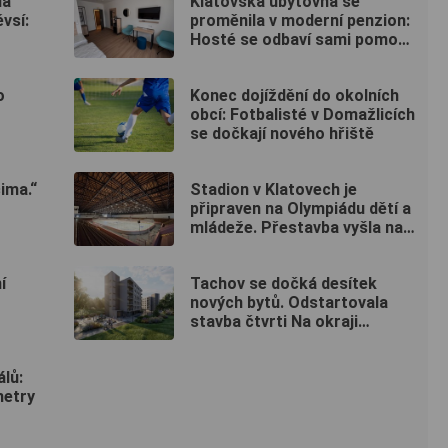
la
Klatovská ubytovna se
vsí:
proměnila v moderní penzion:
Hosté se odbaví sami pomocí
kódu
o
Konec dojíždění do okolních
obcí: Fotbalisté v Domažlicích
se dočkají nového hřiště
ima.“
Stadion v Klatovech je
připraven na Olympiádu dětí a
mládeže. Přestavba vyšla na
50 milionů
í
Tachov se dočká desítek
nových bytů. Odstartovala
stavba čtvrti Na okraji
Tachov
álů:
metry