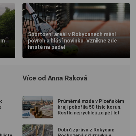
Sportovní areál v Rokycanech mění
ém
povrch a hlásí novinku. Vznikne zde
hřiště na padel
Více od Anna Raková
:
Průměrná mzda v Plzeňském
e
kraji pokořila 50 tisíc korun.
Rostla nejrychleji za pět let
Dobrá zpráva z Rokycan:
listy.
Poškozená skluzavka v