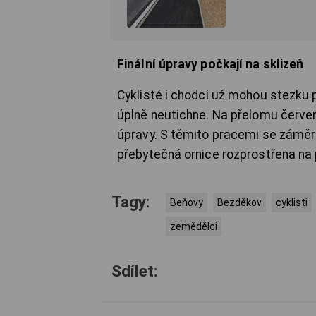
Finální úpravy počkají na sklizeň
Cyklisté i chodci už mohou stezku pl
úplně neutichne. Na přelomu červe
úpravy. S těmito pracemi se záměrn
přebytečná ornice rozprostřena na
Tagy:
Beňovy
Bezděkov
cyklisti
zemědělci
Sdílet: