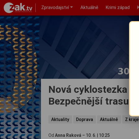
Zpravodajství
Aktuálně
Krimi západ
Nová cyklostezka pr
Bezpečnější trasu do
Aktuality
Doprava
Aktuálně
Z kraje
Od
Anna Raková
–
10. 6.
|
10:25