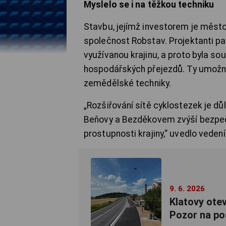
Myslelo se i na těžkou techniku
Stavbu, jejímž investorem je město
společnost Robstav. Projektanti pa
využívanou krajinu, a proto byla so
hospodářských přejezdů. Ty umožn
zemědělské techniky.
„Rozšiřování sítě cyklostezek je d
Beňovy a Bezděkovem zvýší bezpečn
prostupnosti krajiny,“ uvedlo veden
9. 6. 2026
Klatovy otev
Pozor na po