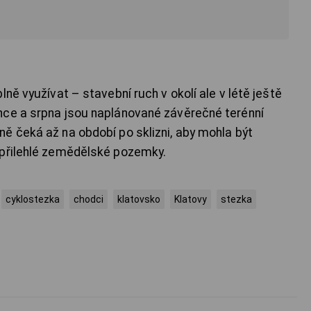
ně využívat – stavební ruch v okolí ale v létě ještě
nce a srpna jsou naplánované závěrečné terénní
ě čeká až na období po sklizni, aby mohla být
 přilehlé zemědělské pozemky.
cyklostezka
chodci
klatovsko
Klatovy
stezka