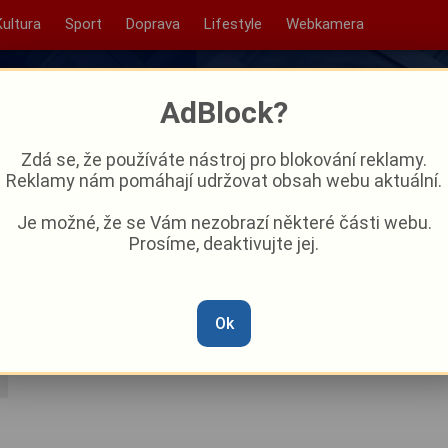
Kultura
Sport
Doprava
Lifestyle
Webkamera
AdBlock?
Zdá se, že používáte nástroj pro blokování reklamy.
Reklamy nám pomáhají udržovat obsah webu aktuální.
Je možné, že se Vám nezobrazí některé části webu.
Prosíme, deaktivujte jej.
opojuje Beňovy a Bezděkov.
stali i zemědělci
Ok