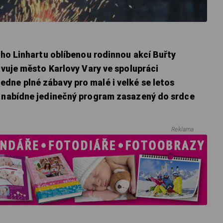
tého Linhartu oblíbenou rodinnou akcí Buřty
ravuje město Karlovy Vary ve spolupráci
dne plné zábavy pro malé i velké se letos
t nabídne jedinečný program zasazený do srdce
Reklama