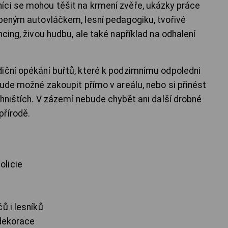
íci se mohou těšit na krmení zvěře, ukázky práce
íbeným autovláčkem, lesní pedagogiku, tvořivé
ncing, živou hudbu, ale také například na odhalení
iční opékání buřtů, které k podzimnímu odpoledni
bude možné zakoupit přímo v areálu, nebo si přinést
ohništích. V zázemí nebude chybět ani další drobné
přírodě.
olicie
ů i lesníků
 dekorace