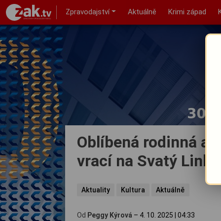
Zpravodajství
Aktuálně
Krimi západ
Oblíbená rodinná ak
vrací na Svatý Linha
Aktuality
Kultura
Aktuálně
Od
Peggy Kýrová
–
4. 10. 2025
|
04:33