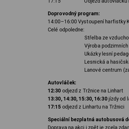
17:15 Odjezd autovláčku lese
Doprovodný program:
14:00–16:00 Vystoupení harfistky 
Celé odpoledne:
Střelba ze vzduchov
Výroba podzimních dekorací 
Ukázky lesní pedagog
Lesnická a hasičská t
Lanové centrum (za bě
Autovláček:
12:30
odjezd z Tržnice na Linhart
13:30, 14:30, 15:30, 16:30
jízdy od 
17:15
odjezd z Linhartu na Tržnici
Speciální bezplatná autobusová 
Doprava na akci i zpět je zcela z