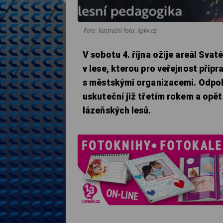
Foto: Ilustrační foto: llpkv.cz
V sobotu 4. října ožije areál Sva
v lese, kterou pro veřejnost přip
s městskými organizacemi. Odpole
uskuteční již třetím rokem a opě
lázeňských lesů.