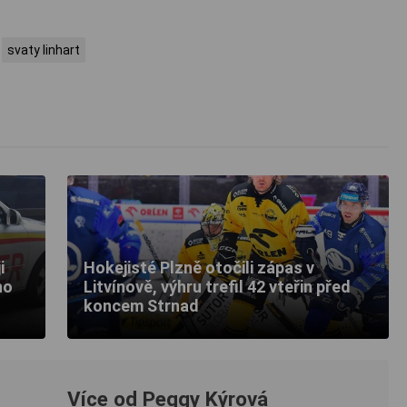
svaty linhart
i
Hokejisté Plzně otočili zápas v
ho
Litvínově, výhru trefil 42 vteřin před
koncem Strnad
Více od Peggy Kýrová