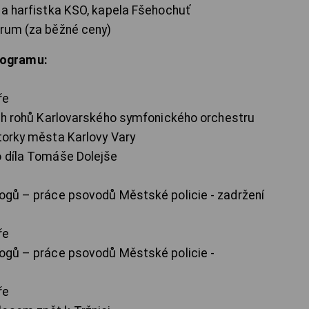
ů a harfistka KSO, kapela Fšehochuť
trum (za běžné ceny)
rogramu:
ře
ch rohů Karlovarského symfonického orchestru
orky města Karlovy Vary
 díla Tomáše Dolejše
gů – práce psovodů Městské policie - zadržení
ře
ogů – práce psovodů Městské policie -
ře