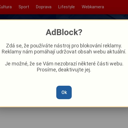
Kultura
Sport
Doprava
Lifestyle
Webkamera
AdBlock?
Zdá se, že používáte nástroj pro blokování reklamy.
Reklamy nám pomáhají udržovat obsah webu aktuální.
Je možné, že se Vám nezobrazí některé části webu.
Prosíme, deaktivujte jej.
ce Buřty v lese se v sobotu
rt
Ok