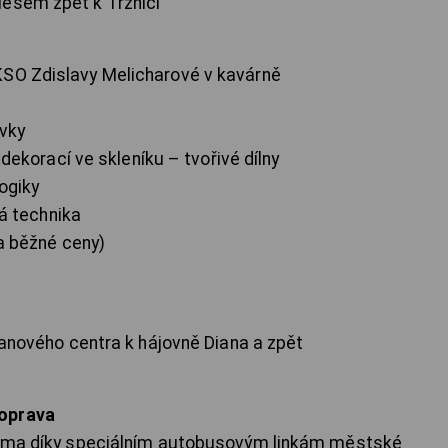
m zpět k Tržnici
KSO Zdislavy Melicharové v kavárně
ky
ve skleníku – tvořivé dílny
iky
echnika
žné ceny)
lanového centra k hájovně Diana a zpět
doprava
darma díky speciálním autobusovým linkám městské