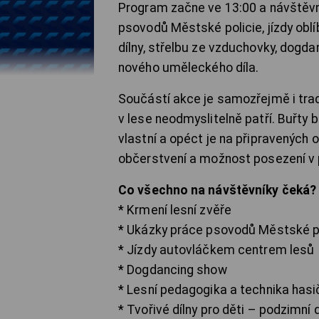
Program začne ve 13:00 a návštěvn
psovodů Městské policie, jízdy obl
dílny, střelbu ze vzduchovky, dogda
nového uměleckého díla.
Součástí akce je samozřejmě i trad
v lese neodmyslitelně patří. Buřty 
vlastní a opéct je na připravených 
občerstvení a možnost posezení v 
Co všechno na návštěvníky čeká?
* Krmení lesní zvěře
* Ukázky práce psovodů Městské p
* Jízdy autovláčkem centrem lesů
* Dogdancing show
* Lesní pedagogika a technika hasič
* Tvořivé dílny pro děti – podzimní