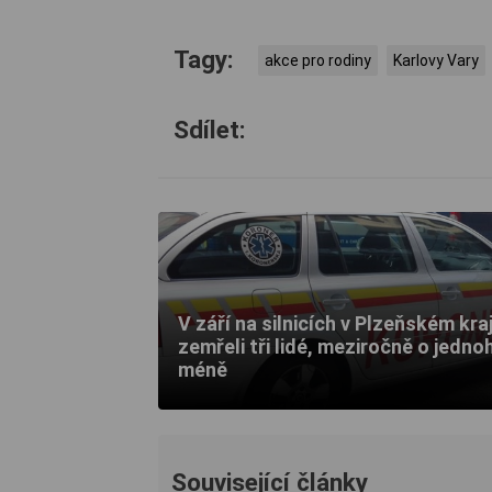
Tagy:
akce pro rodiny
Karlovy Vary
Sdílet:
V září na silnicích v Plzeňském kraj
zemřeli tři lidé, meziročně o jedno
méně
Související články