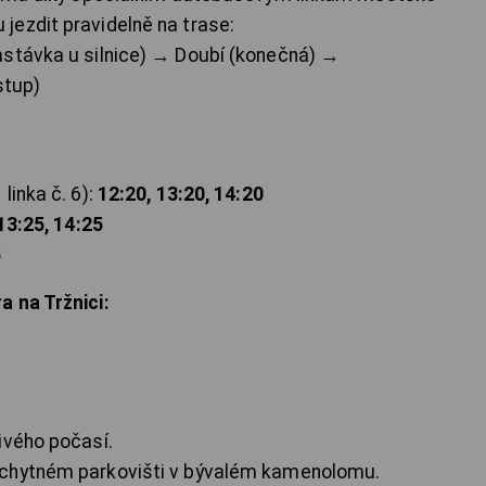
jezdit pravidelně na trase:
astávka u silnice) → Doubí (konečná) →
stup)
linka č. 6):
12:20, 13:20, 14:20
13:25, 14:25
5
a na Tržnici:
ivého počasí.
áchytném parkovišti v bývalém kamenolomu.