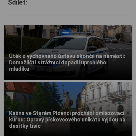
Sdílet:
Útěk z výchovného ústavu skončil na náměstí:
Domažličtí strážníci dopadli uprchlého
mladíka
Kašna ve Starém Plzenci prochází omlazovací
kúrou: Opravy pískovcového unikátu vyjdou na
desítky tisíc