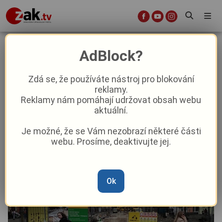
Odříznuté úřady a naštvaní
AdBlock?
obchodníci. Rekonstrukce
Americké budí vášně
Zdá se, že používáte nástroj pro blokování
reklamy.
Reklamy nám pomáhají udržovat obsah webu
Aktuality
Z Plzně
aktuální.
Je možné, že se Vám nezobrazí některé části
Od
Marie Osvaldová
–
20. 5.
|
07:22
webu. Prosíme, deaktivujte jej.
Ok