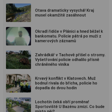
Otava dramaticky vysychá! Kraj
musel okamžitě zasáhnout
Okradl řidiče v Plánici a hned běžel k
bankomatu. Policie pátrá po muži z
kamerových záznamů
Zahrádkář v Tachově přišel o stromy.
Vyšetřování policie odhalilo přísně
chráněného viníka
Krvavý konflikt v Klatovech. Muž
bodnul rivala do břicha, policie ho
dopadla do dvou hodin
Lochotín čeká obří proměna!
Sportoviště U Bazénu zmizí. Co bude
místo něj?