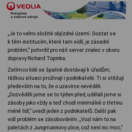
„Je to velmi složité objízdné území. Dostat se
k těm institucím, které tam sídlí, je zásadní
problém,“ potvrdil pro náš server znalec v oboru
dopravy Richard Topinka.
Zatímco lidé se špatně dostávají k úřadům,
těžkou situaci prožívají i podnikatelé. Ti si stěžují
především na to, že o uzavírce nevěděli.
„Dozvěděli jsme se to týden před, udělali jsme si
zásoby jako vždy a teď chodí minimálně o třetinu
méně lidí,“ uvedl jeden z podnikatelů. Další pak
vidí problém se zásobováním. „Vozí nám to na
paletách z Jungmannovy ulice, což není nic moc,"