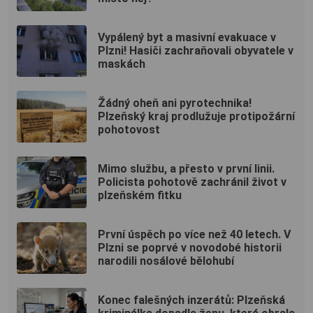
Vypálený byt a masivní evakuace v
Plzni! Hasiči zachraňovali obyvatele v
maskách
Žádný oheň ani pyrotechnika!
Plzeňský kraj prodlužuje protipožární
pohotovost
Mimo službu, a přesto v první linii.
Policista pohotově zachránil život v
plzeňském fitku
První úspěch po více než 40 letech. V
Plzni se poprvé v novodobé historii
narodili nosálové bělohubí
Konec falešných inzerátů: Plzeňská