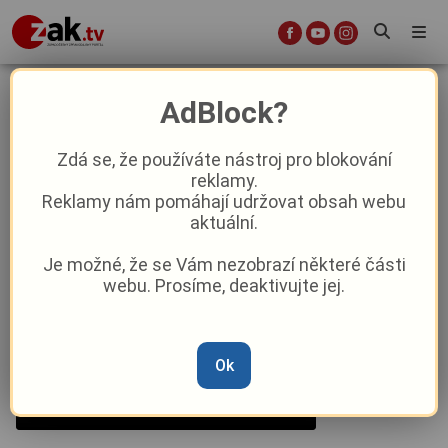
Pětatřicátníci oslavují koncertem
AdBlock?
na náměstí Republiky
Zdá se, že používáte nástroj pro blokování
reklamy.
Kultura
Reklamy nám pomáhají udržovat obsah webu
aktuální.
Od
Peggy Kýrová
–
12. 9. 2024
|
06:44
Je možné, že se Vám nezobrazí některé části
webu. Prosíme, deaktivujte jej.
Ok