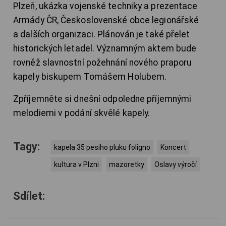
Plzeň, ukázka vojenské techniky a prezentace
Armády ČR, Československé obce legionářské
a dalších organizaci. Plánován je také přelet
historických letadel. Významným aktem bude
rovněž slavnostní požehnání nového praporu
kapely biskupem Tomášem Holubem.
Zpříjemněte si dnešní odpoledne příjemnými
melodiemi v podání skvělé kapely.
Tagy:
kapela 35 pesiho pluku foligno
Koncert
kultura v Plzni
mazoretky
Oslavy výročí
Sdílet: