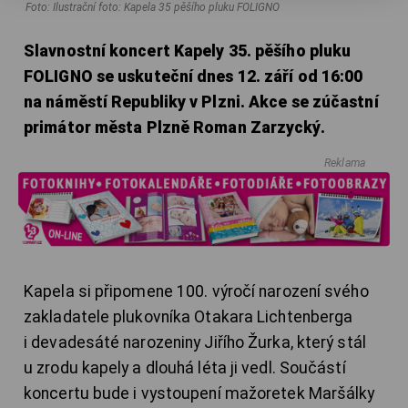
Foto: Ilustrační foto: Kapela 35 pěšího pluku FOLIGNO
Slavnostní koncert Kapely 35. pěšího pluku
FOLIGNO se uskuteční dnes 12. září od 16:00
na náměstí Republiky v Plzni. Akce se zúčastní
primátor města Plzně Roman Zarzycký.
Reklama
Kapela si připomene 100. výročí narození svého
zakladatele plukovníka Otakara Lichtenberga
i devadesáté narozeniny Jiřího Žurka, který stál
u zrodu kapely a dlouhá léta ji vedl. Součástí
koncertu bude i vystoupení mažoretek Maršálky