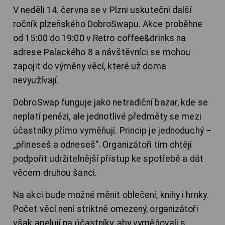
V neděli 14. června se v Plzni uskuteční další
ročník plzeňského DobroSwapu. Akce proběhne
od 15:00 do 19:00 v Retro coffee&drinks na
adrese Palackého 8 a návštěvníci se mohou
zapojit do výměny věcí, které už doma
nevyužívají.
DobroSwap funguje jako netradiční bazar, kde se
neplatí penězi, ale jednotlivé předměty se mezi
účastníky přímo vyměňují. Princip je jednoduchý –
„přineseš a odneseš“. Organizátoři tím chtějí
podpořit udržitelnější přístup ke spotřebě a dát
věcem druhou šanci.
Na akci bude možné měnit oblečení, knihy i hrnky.
Počet věcí není striktně omezený, organizátoři
však apelují na účastníky, aby vyměňovali s