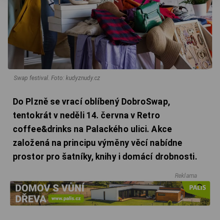
Swap festival.
Foto: kudyznudy.cz
Do Plzně se vrací oblíbený DobroSwap,
tentokrát v neděli 14. června v Retro
coffee&drinks na Palackého ulici. Akce
založená na principu výměny věcí nabídne
prostor pro šatníky, knihy i domácí drobnosti.
Reklama