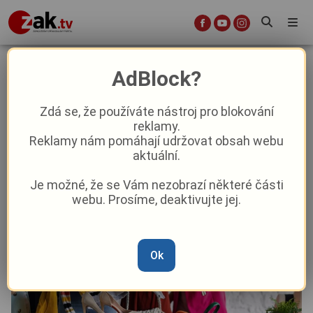
Plzeň čeká další DobroSwap. Lidé
AdBlock?
si budou moci vyměnit oblečení i
knihy
Zdá se, že používáte nástroj pro blokování
reklamy.
Reklamy nám pomáhají udržovat obsah webu
Aktuality
Z Plzně
aktuální.
Je možné, že se Vám nezobrazí některé části
Od
David Černý
–
30. 5.
|
10:35
webu. Prosíme, deaktivujte jej.
Ok