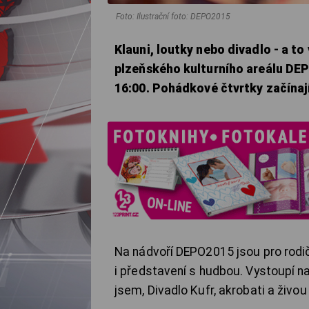
Foto: Ilustrační foto: DEPO2015
Klauni, loutky nebo divadlo - a to
plzeňského kulturního areálu DE
16:00. Pohádkové čtvrtky začínají
Na nádvoří DEPO2015 jsou pro rodič
i představení s hudbou. Vystoupí na
jsem, Divadlo Kufr, akrobati a živo