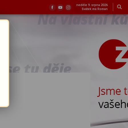
neděle 9. srpna 2026
Svátek má Roman