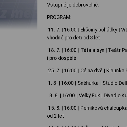
Vstupné je dobrovolné.
PROGRAM:
11. 7. | 16:00 | Eliščiny pohádky | V
vhodné pro děti od 3 let
18. 7. | 16:00 | Táta a syn | Teátr 
i pro dospělé
25. 7. | 16:00 | Cé na dvě | Klaunka
1. 8. | 16:00 | Sněhurka | Studio Del
8. 8. | 16:00 | Velký Fuk | Divadlo K
15. 8. | 16:00 | Perníková chaloupk
od 2 let