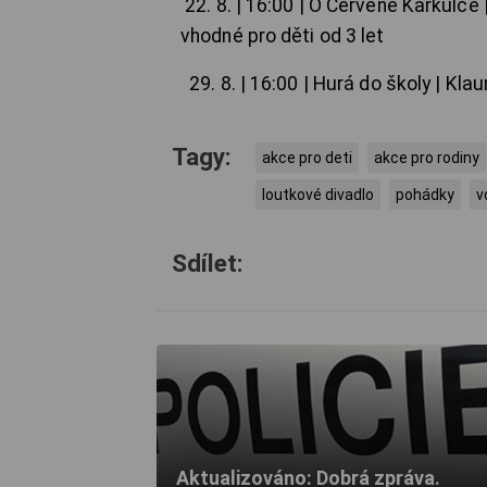
22. 8. | 16:00 | O Červené Karkulce
vhodné pro děti od 3 let
29. 8. | 16:00 | Hurá do školy | Kla
Tagy:
akce pro deti
akce pro rodiny
loutkové divadlo
pohádky
v
Sdílet:
Aktualizováno: Dobrá zpráva.