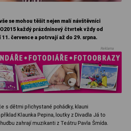
 vše se mohou těšit nejen malí návštěvníci
PO2015 každý prázdninový čtvrtek vždy od
 11. července a potrvají až do 29. srpna.
Reklama
e s dětmi přichystané pohádky, klauni
příklad Klaunka Pepina, loutky z Divadla Já to
u hudbu zahrají muzikanti z Teátru Pavla Šmída.