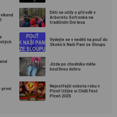
Děti se učily o přírodě v
 víkend
Arboretu Sofronka na
!
tradičním Dni lesa
e
Vydejte se v neděli na pouť do
nitých
Skoků k Naší Paní ze Sloupu
kend
Jízda po chodníku měla
bouřlivou dohru
Nejostřejší sobota roku v
e první
Plzni! Užijte si Chilli Fest
Plzeň 2025