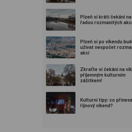
Plzeň si krátí čekání na
řadou rozmanitých akcí
Plzeň si po víkendu bud
užívat nespočet rozma
akcí
Zkraťte si čekání na ví
příjemným kulturním
zážitkem!
Kulturní tipy: co přines
říjnový víkend?