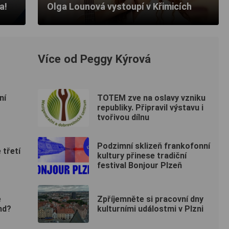
a!
Olga Lounová vystoupí v Křimicích
Více od Peggy Kýrová
ní
TOTEM zve na oslavy vzniku
republiky. Připravil výstavu i
tvořivou dílnu
Podzimní sklizeň frankofonní
 třetí
kultury přinese tradiční
festival Bonjour Plzeň
e
Zpříjemněte si pracovní dny
nd?
kulturními událostmi v Plzni