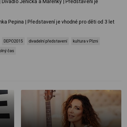
 | Divadlo Jeníčka a Mařenky | Představení je
unka Pepina | Představení je vhodné pro děti od 3 let
DEPO2015
divadelní představení
kultura v Plzni
olný čas