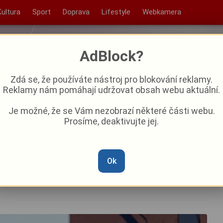
Kultura
Sport
Doprava
Lifestyle
Webkamera
AdBlock?
Zdá se, že používáte nástroj pro blokování reklamy.
Reklamy nám pomáhají udržovat obsah webu aktuální.
Je možné, že se Vám nezobrazí některé části webu.
Prosíme, deaktivujte jej.
v DEPO2015 jsou tady!
Ok