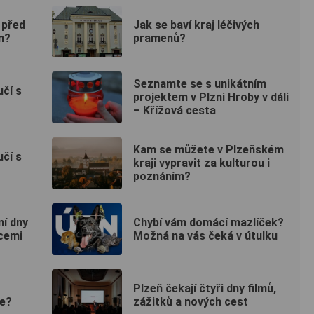
 před
Jak se baví kraj léčivých
m?
pramenů?
Seznamte se s unikátním
učí s
projektem v Plzni Hroby v dáli
– Křížová cesta
Kam se můžete v Plzeňském
učí s
kraji vypravit za kulturou i
poznáním?
ní dny
Chybí vám domácí mazlíček?
cemi
Možná na vás čeká v útulku
Plzeň čekají čtyři dny filmů,
ne?
zážitků a nových cest