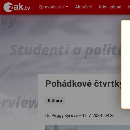
Zpravodajství
Aktuálně
Krimi západ
Pohádkové čtvrtky 
Kultura
Od
Peggy Kýrová
–
11. 7. 2024
|
04:20