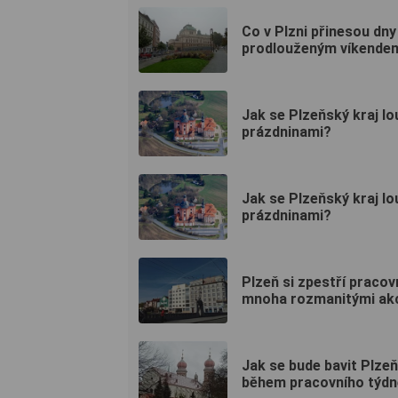
Co v Plzni přinesou dny
prodlouženým víkende
Jak se Plzeňský kraj lo
prázdninami?
Jak se Plzeňský kraj lo
prázdninami?
Plzeň si zpestří pracov
mnoha rozmanitými ak
Jak se bude bavit Plzeň
během pracovního týd