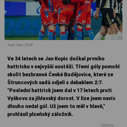
Foto: Foto: FCVP
Ve 34 letech se Jan Kopic dočkal prvního
hattricku v nejvyšší soutěži. Třemi góly pomohl
skolit bezbranné České Budějovice, které ze
Štruncových sadů odjeli s debaklem 2:7.
"Poslední hattrick jsem dal v 17 letech proti
Vyškovu za jihlavský dorost. V lize jsem navíc
dlouho nedal gól. Už jsem to měl v hlavě,"
prohlásil plzeňský záložník.
Reklama