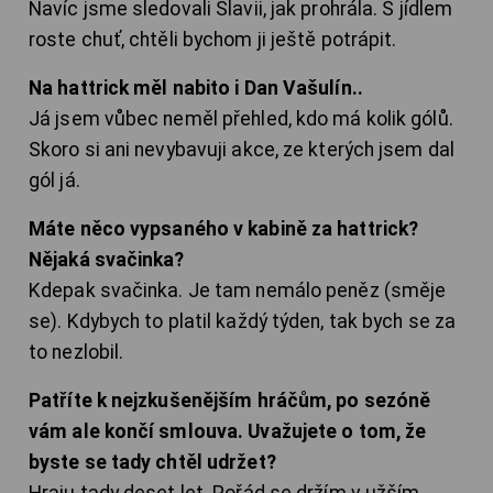
Navíc jsme sledovali Slavii, jak prohrála. S jídlem
roste chuť, chtěli bychom ji ještě potrápit.
Na hattrick měl nabito i Dan Vašulín..
Já jsem vůbec neměl přehled, kdo má kolik gólů.
Skoro si ani nevybavuji akce, ze kterých jsem dal
gól já.
Máte něco vypsaného v kabině za hattrick?
Nějaká svačinka?
Kdepak svačinka. Je tam nemálo peněz (směje
se). Kdybych to platil každý týden, tak bych se za
to nezlobil.
Patříte k nejzkušenějším hráčům, po sezóně
vám ale končí smlouva. Uvažujete o tom, že
byste se tady chtěl udržet?