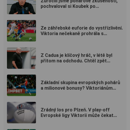
Zúročili jsme pohárové zkušenosti,
pochvaloval si Koubek po...
Ze záhřebské euforie do vystřízlivění.
Viktoria nečekaně prohrála s...
Z Cadua je klíčový hráč, v létě byl
přitom na odchodu. Chtěl zpět...
Základní skupina evropských pohárů
a milionové bonusy? Viktoriánům...
Zrádný los pro Plzeň. V play-off
Evropské ligy Viktorii může čekat...