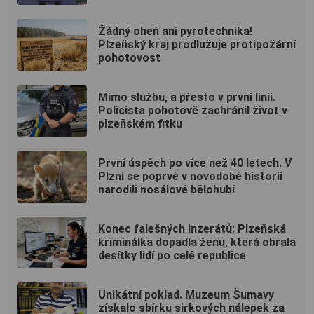
Žádný oheň ani pyrotechnika!
Plzeňský kraj prodlužuje protipožární
pohotovost
Mimo službu, a přesto v první linii.
Policista pohotově zachránil život v
plzeňském fitku
První úspěch po více než 40 letech. V
Plzni se poprvé v novodobé historii
narodili nosálové bělohubí
Konec falešných inzerátů: Plzeňská
kriminálka dopadla ženu, která obrala
desítky lidí po celé republice
Unikátní poklad. Muzeum Šumavy
získalo sbírku sirkových nálepek za