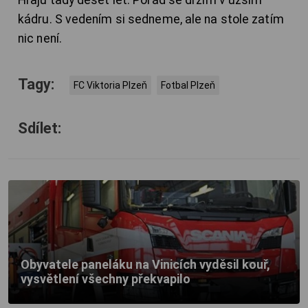
Hraju tady deset let. Pořád se držím v užším
kádru. S vedením si sedneme, ale na stole zatím
nic není.
Tagy:
FC Viktoria Plzeň
Fotbal Plzeň
Sdílet:
Obyvatele paneláku na Vinicích vyděsil kouř,
vysvětlení všechny překvapilo