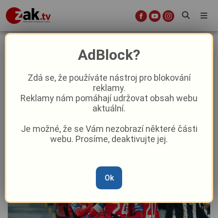
Za první ligový hattrick Kopic
AdBlock?
zaplatí rád. Je to nemálo peněz,
smál se
Zdá se, že používáte nástroj pro blokování
reklamy.
Reklamy nám pomáhají udržovat obsah webu
Sport
aktuální.
Je možné, že se Vám nezobrazí některé části
Od
Marie Osvaldová
–
16. 12. 2024
|
12:13
webu. Prosíme, deaktivujte jej.
Ok