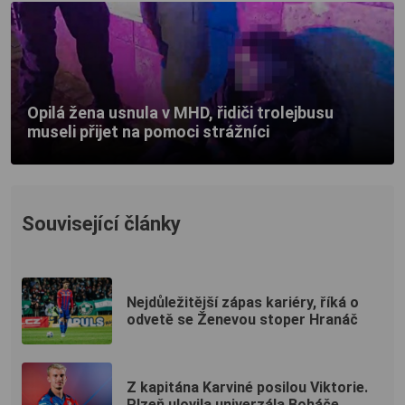
Opilá žena usnula v MHD, řidiči trolejbusu
museli přijet na pomoci strážníci
Související články
Nejdůležitější zápas kariéry, říká o
odvetě se Ženevou stoper Hranáč
Z kapitána Karviné posilou Viktorie.
Plzeň ulovila univerzála Boháče