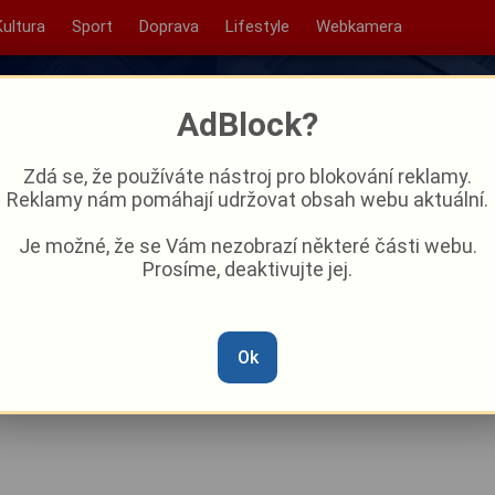
Kultura
Sport
Doprava
Lifestyle
Webkamera
AdBlock?
Zdá se, že používáte nástroj pro blokování reklamy.
Reklamy nám pomáhají udržovat obsah webu aktuální.
Je možné, že se Vám nezobrazí některé části webu.
Prosíme, deaktivujte jej.
ové zkušenosti, pochvaloval
. Chválil obě křídla
Ok