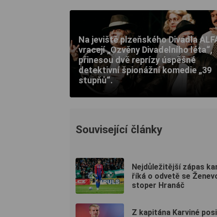
Na jeviště plzeňského Divadla ALF
vracejí „Ozvěny Divadelního léta“,
přinesou dvě reprízy úspěšné
detektivní špionážní komedie „39
stupňů“.
Související články
Nejdůležitější zápas kar
říká o odvetě se Ženev
stoper Hranáč
Z kapitána Karviné pos