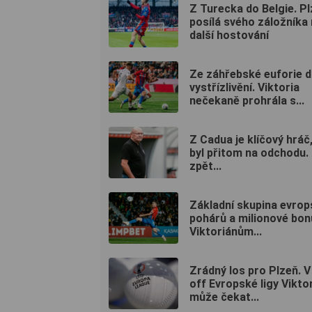
Z Turecka do Belgie. P
posílá svého záložníka
další hostování
Ze záhřebské euforie 
vystřízlivění. Viktoria
nečekaně prohrála s...
Z Cadua je klíčový hráč,
byl přitom na odchodu.
zpět...
Základní skupina evro
pohárů a milionové bo
Viktoriánům...
Zrádný los pro Plzeň. V
off Evropské ligy Viktor
může čekat...