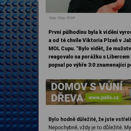
Foto: Foto: FCVP
První půlhodinu byla k vidění vyro
a od té chvíle Viktoria Plzeň v J
MOL Cupu. "Bylo vidět, že mužstvo
reagovalo na porážku s Libercem 
popsal po výhře 3:0 znamenající
Bylo hodně důležité, že jste vstřelil
Nepochybně, vždy je to důležité. My