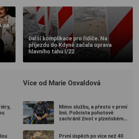
A se
Další komplikace pro řidiče. Na
příjezdu do Kdyně začala oprava
hlavního tahu I/22
Více od Marie Osvaldová
iéry,
Mimo službu, a přesto v první
ou
linii. Policista pohotově
zachránil život v plzeňském
fitku
ilou
První úspěch po více než 40