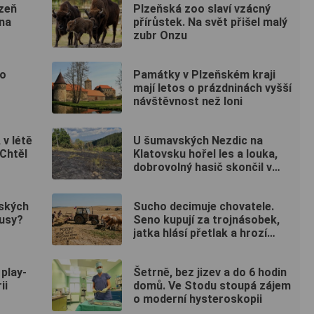
lzeň
Plzeňská zoo slaví vzácný
 na
přírůstek. Na svět přišel malý
zubr Onzu
do
Památky v Plzeňském kraji
mají letos o prázdninách vyšší
návštěvnost než loni
 v létě
U šumavských Nezdic na
 Chtěl
Klatovsku hořel les a louka,
dobrovolný hasič skončil v
nemocnici
pských
Sucho decimuje chovatele.
nusy?
Seno kupují za trojnásobek,
jatka hlásí přetlak a hrozí
rušení chovů
 play-
Šetrně, bez jizev a do 6 hodin
ii
domů. Ve Stodu stoupá zájem
o moderní hysteroskopii