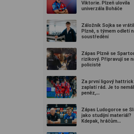
Viktorie. Plzeň ulovila
univerzála Boháče
Záložník Sojka se vráti
Plzně, s týmem odletí 
soustředění
Zápas Plzně se Spartou
rizikový. Připravují se na
policisté
Za první ligový hattrick
zaplatí rád. Je to nemá
peněz,...
Zápas Ludogorce se Sla
jako studijní materiál?
Kdepak, hráčům...