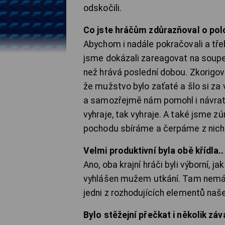
odskočili.
Co jste hráčům zdůrazňoval o po
Abychom i nadále pokračovali a třeba 
jsme dokázali zareagovat na soupeř
než hrává poslední dobou. Zkorigoval
že mužstvo bylo zaťaté a šlo si za
a samozřejmě nám pomohl i návrat h
vyhraje, tak vyhraje. A také jsme z
pochodu sbíráme a čerpáme z nich
Velmi produktivní byla obě křídla..
Ano, oba krajní hráči byli výborní, 
vyhlášen mužem utkání. Tam nemám 
jedni z rozhodujících elementů naše
Bylo stěžejní přečkat i několik zá