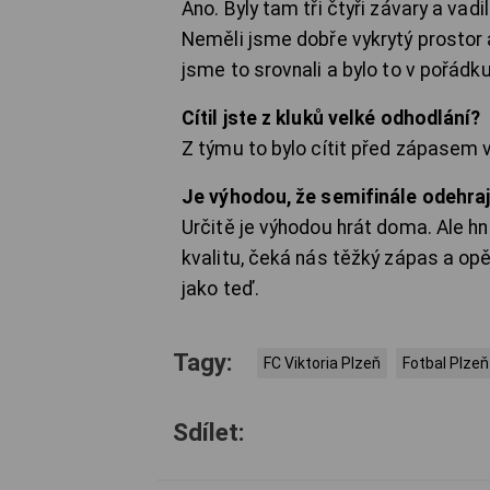
Ano. Byly tam tři čtyři závary a vad
Neměli jsme dobře vykrytý prostor 
jsme to srovnali a bylo to v pořádku
Cítil jste z kluků velké odhodlání?
Z týmu to bylo cítit před zápasem v
Je výhodou, že semifinále odehr
Určitě je výhodou hrát doma. Ale hn
kvalitu, čeká nás těžký zápas a 
jako teď.
Tagy:
FC Viktoria Plzeň
Fotbal Plzeň
Sdílet: