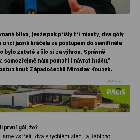
vnaná bitva, jenže pak přišly tři minuty, dva góly
ablonci jasně kráčela za postupem do semifinále
 bylo zaťaté a šlo si za výhrou. Správně
a samozřejmě nám pomohl i návrat hráčů,"
 postup kouč Západočechů Miroslav Koubek.
Reklama
i první gól, že?
 jsme vstřelili dva v rychlém sledu a Jablonci