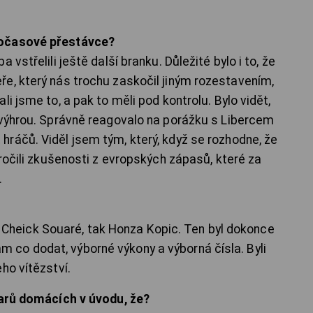
ločasové přestávce?
vstřelili ještě další branku. Důležité bylo i to, že
e, který nás trochu zaskočil jiným rozestavením,
i jsme to, a pak to měli pod kontrolu. Bylo vidět,
 výhrou. Správně reagovalo na porážku s Libercem
ráčů. Viděl jsem tým, který, když se rozhodne, že
úročili zkušenosti z evropských zápasů, které za
.
jak Cheick Souaré, tak Honza Kopic. Ten byl dokonce
co dodat, výborné výkony a výborná čísla. Byli
ho vítězství.
varů domácích v úvodu, že?