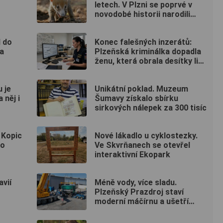
letech. V Plzni se poprvé v
novodobé historii narodili
nosálové bělohubí
l do
Konec falešných inzerátů:
na
Plzeňská kriminálka dopadla
ženu, která obrala desítky lidí
po celé republice
 je
Unikátní poklad. Muzeum
 něj i
Šumavy získalo sbírku
sirkových nálepek za 300 tisíc
 Kopic
Nové lákadlo u cyklostezky.
lo
Ve Skvrňanech se otevřel
interaktivní Ekopark
vií
Méně vody, více sladu.
Plzeňský Prazdroj staví
moderní máčírnu a ušetří
miliony litrů vody