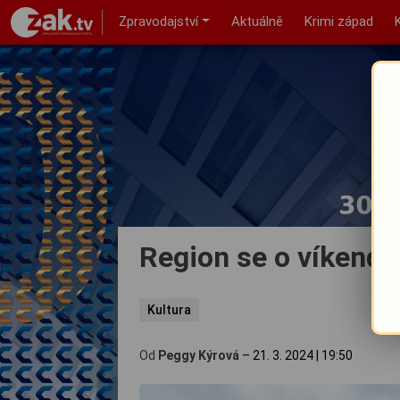
Zpravodajství
Aktuálně
Krimi západ
Region se o víkendu 
Kultura
Od
Peggy Kýrová
–
21. 3. 2024
|
19:50