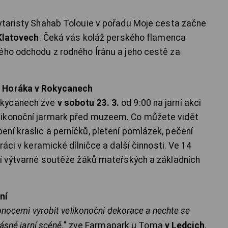
ytaristy Shahab Tolouie v pořadu Moje cesta začne
Klatovech
. Čeká vás koláž perského flamenca
ého odchodu z rodného Íránu a jeho cestě za
a Horáka v Rokycanech
okycanech zve
v sobotu 23. 3.
od 9:00 na jarní akci
likonoční jarmark před muzeem. Co můžete vidět
ní kraslic a perníčků, pletení pomlázek, pečení
ráci v keramické dílničce a další činnosti. Ve 14
ní výtvarné soutěže žáků mateřských a základních
ní
konocemi vyrobit velikonoční dekorace a nechte se
ásné jarní scéně,
" zve Farmapark u Toma
v Ledcich
.