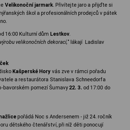
ce
Velikonoční jarmark
. Přivítejte jaro a přijďte si
 nýřanských škol a profesionálních prodejců v pátek
no.
d 16:00 Kulturní dům
Lestkov
.
výrobu velikonočních dekorací,
" lákají Ladislav
iček
edisko
Kašperské Hory
vás zve v rámci pořadu
vatele a restaurátora Stanislava Schneedorfa
esko-bavorském pomezí Šumavy
22. 3.
od 17:00 do
ažlice
pořádá Noc s Andersenem - již 24. ročník
ru dětského čtenářství, při níž děti ponocují