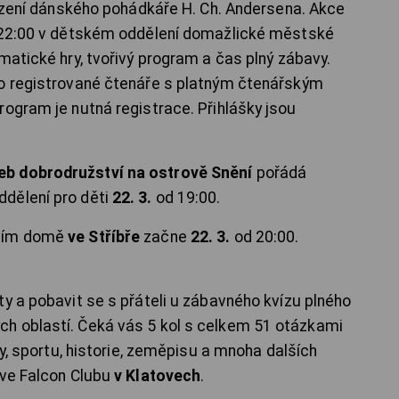
arození dánského pohádkáře H. Ch. Andersena. Akce
22:00 v dětském oddělení domažlické městské
matické hry, tvořivý program a čas plný zábavy.
ro registrované čtenáře s platným čtenářským
rogram je nutná registrace. Přihlášky jsou
eb dobrodružství na ostrově Snění
pořádá
ddělení pro děti
22. 3.
od 19:00.
rním domě
ve Stříbře
začne
22. 3.
od 20:00.
y a pobavit se s přáteli u zábavného kvízu plného
h oblastí. Čeká vás 5 kol s celkem 51 otázkami
by, sportu, historie, zeměpisu a mnoha dalších
 ve Falcon Clubu
v Klatovech
.