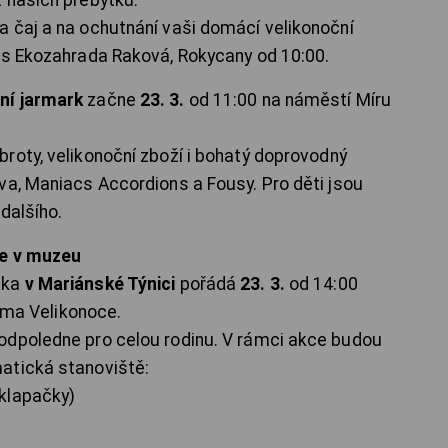
 našich přebytků.
 čaj a na ochutnání vaši domácí velikonoční
ás Ekozahrada Raková, Rokycany od 10:00.
ní jarmark
začne
23. 3.
od 11:00 na náměstí Míru
roty, velikonoční zboží i bohatý doprovodný
va, Maniacs Accordions a Fousy. Pro děti jsou
dalšího.
ce v muzeu
ska
v Mariánské Týnici
pořádá
23. 3.
od 14:00
téma Velikonoce.
odpoledne pro celou rodinu. V rámci akce budou
atická stanoviště:
klapačky)