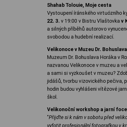
Shahab Tolouie, Moje cesta
Vystoupení íránského virtuózního k
22. 3.
v 19:00 v Bistru Vlaštovka
v 
a silných příběhů autorovo vynucen
svobodou a hudební realizací.
Velikonoce v Muzeu Dr. Bohuslav
Muzeum Dr. Bohuslava Horáka v R
nazvanou Velikonoce v muzeu a ve
a sami si vyzkoušet v muzeu? Zdobe
jidášů, tvorbu vizovického pečiva, p
hodin budou vyhlášeni vítězové jar
škol.
Velikonoční workshop a jarní foce
"
Přijďte si k nám v sobotu před veli
vyfotit profesionální fotografkou v kr