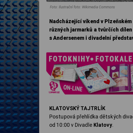
Foto: Ilustrační foto: Wikimedia Commons
Nadcházející víkend v Plzeňském 
různých jarmarků a tvůrčích dílen 
s Andersenem i divadelní předsta
KLATOVSKÝ TAJTRLÍK
Postupová přehlídka dětských divad
od 10:00 v Divadle
Klatovy
.