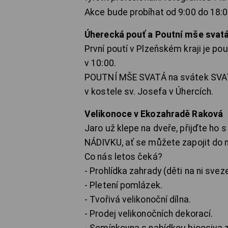
Akce bude probíhat od 9:00 do 18:0
Úherecká pouť a Poutní mše svat
První poutí v Plzeňském kraji je po
v 10:00.
POUTNÍ MŠE SVATÁ na svátek SVAT
v kostele sv. Josefa v Úhercích.
Velikonoce v Ekozahradě Raková
Jaro už klepe na dveře, přijďte ho 
NÁDIVKU, ať se můžete zapojit do n
Co nás letos čeká?
- Prohlídka zahrady (děti na ni svez
- Pletení pomlázek.
- Tvořivá velikonoční dílna.
- Prodej velikonočních dekorací.