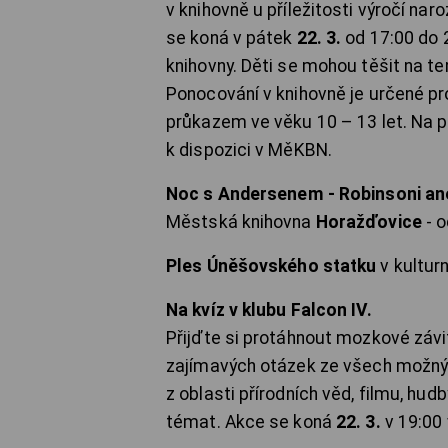
v knihovně u příležitosti výročí n
se koná v pátek
22. 3.
od 17:00 do 
knihovny. Děti se mohou těšit na te
Ponocování v knihovně je určené p
průkazem ve věku 10 – 13 let. Na p
k dispozici v MěKBN.
Noc s Andersenem - Robinsoni an
Městská knihovna
Horažďovice
- o
Ples Úněšovského statku
v kultu
Na kvíz v klubu Falcon IV.
Přijďte si protáhnout mozkové závit
zajímavých otázek ze všech možnýc
z oblasti přírodních věd, filmu, hud
témat. Akce se koná
22. 3.
v 19:00