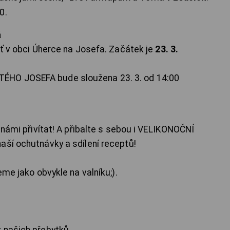
0.
á
uť v obci Úherce na Josefa. Začátek je
23. 3.
ÉHO JOSEFA bude sloužena 23. 3. od 14:00
s námi přivítat! A přibalte s sebou i VELIKONOČNÍ
aší ochutnávky a sdílení receptů!
eme jako obvykle na valníku;).