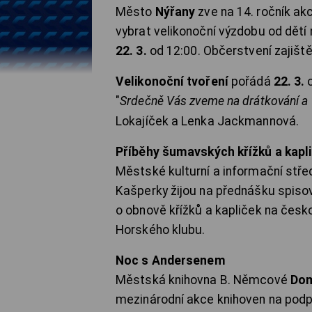
Město
Nýřany
zve na 14. ročník ak
vybrat velikonoční výzdobu od dětí
22. 3.
od 12:00. Občerstvení zajiště
Velikonoční tvoření
pořádá
22. 3.
o
"
Srdečně Vás zveme na drátkování a 
Lokajíček a Lenka Jackmannová.
Příběhy šumavských křížků a kapl
Městské kulturní a informační stř
Kašperky žijou na přednášku spiso
o obnově křížků a kapliček na č
Horského klubu.
Noc s Andersenem
Městská knihovna B. Němcové
Dom
mezinárodní akce knihoven na podpo