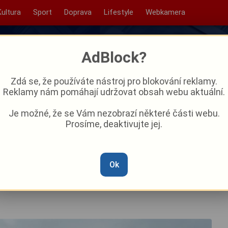
Kultura
Sport
Doprava
Lifestyle
Webkamera
AdBlock?
Zdá se, že používáte nástroj pro blokování reklamy.
Reklamy nám pomáhají udržovat obsah webu aktuální.
Je možné, že se Vám nezobrazí některé části webu.
Prosíme, deaktivujte jej.
skvěle baví!
Ok