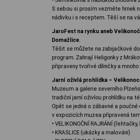
- Semínkovna s nabídkou bioosiva z
S sebou si prosím vezměte hrnek na
nádivku i s receptem. Těší se na v
JaroFest na rynku aneb Velikonoč
Domažlice
.
Těšit se můžete na zabijačkové dob
program. Zahrají Heligonky z Mráko
připraveny tvořivé dílničky a mnoho 
Jarní oživlá prohlídka – Velikono
Muzeum a galerie severního Plzeň
tradiční jarní oživlou prohlídku na 
Opět se jedná o zábavné a poučné 
v expozicích muzea připravená tem
• VELIKONOČNÍ RAJRÁNÍ (řehtačky, 
• KRASLICE (ukázky a malování)