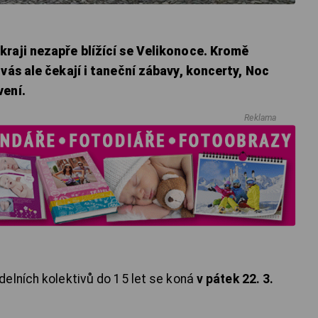
kraji nezapře blížící se Velikonoce. Kromě
vás ale čekají i taneční zábavy, koncerty, Noc
vení.
Reklama
elních kolektivů do 15 let se koná
v pátek 22. 3.