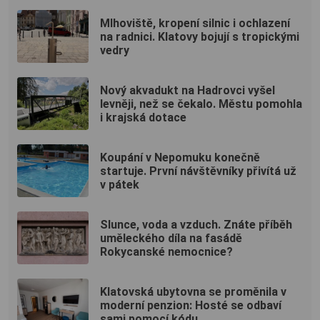
Mlhoviště, kropení silnic i ochlazení
na radnici. Klatovy bojují s tropickými
vedry
Nový akvadukt na Hadrovci vyšel
levněji, než se čekalo. Městu pomohla
i krajská dotace
Koupání v Nepomuku konečně
startuje. První návštěvníky přivítá už
v pátek
Slunce, voda a vzduch. Znáte příběh
uměleckého díla na fasádě
Rokycanské nemocnice?
Klatovská ubytovna se proměnila v
moderní penzion: Hosté se odbaví
sami pomocí kódu