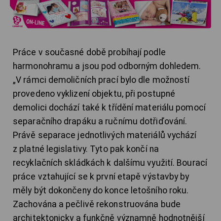
Práce v současné době probíhají podle
harmonohramu a jsou pod odborným dohledem.
„V rámci demoličních prací bylo dle možností
provedeno vyklizení objektu, při postupné
demolici dochází také k třídění materiálu pomocí
separačního drapáku a ručnímu dotřiďování.
Právě separace jednotlivých materiálů vychází
z platné legislativy. Tyto pak končí na
recyklačních skládkách k dalšímu využití. Bourací
práce vztahující se k první etapě výstavby by
měly být dokončeny do konce letošního roku.
Zachována a pečlivě rekonstruována bude
architektonicky a funkčně významně hodnotnější