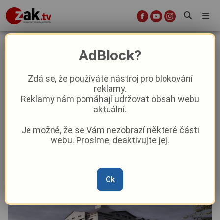
Rekonstrukce keramické školy
AdBlock?
pokračuje: Historická budova
zůstane zachována
Zdá se, že používáte nástroj pro blokování
reklamy.
Reklamy nám pomáhají udržovat obsah webu
Aktuality
Aktuálně
aktuální.
Je možné, že se Vám nezobrazí některé části
Od
Anna Raková
–
15. 12. 2025
|
09:14
webu. Prosíme, deaktivujte jej.
Ok