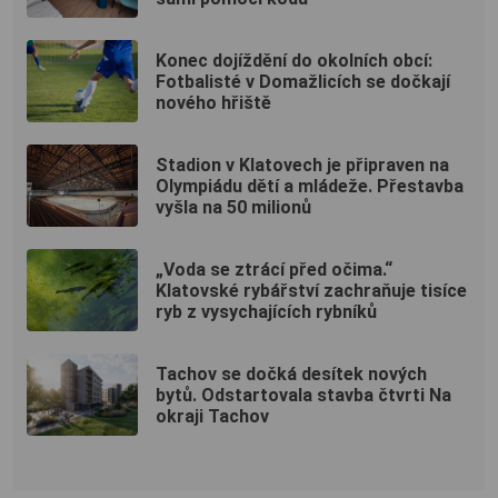
Konec dojíždění do okolních obcí:
Fotbalisté v Domažlicích se dočkají
nového hřiště
Stadion v Klatovech je připraven na
Olympiádu dětí a mládeže. Přestavba
vyšla na 50 milionů
„Voda se ztrácí před očima.“
Klatovské rybářství zachraňuje tisíce
ryb z vysychajících rybníků
Tachov se dočká desítek nových
bytů. Odstartovala stavba čtvrti Na
okraji Tachov