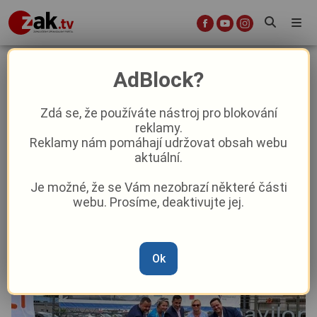
V Karlovarské nemocnici začala
AdBlock?
rozsáhlá modernizace urgentního
příjmu za 550 milionů korun
Zdá se, že používáte nástroj pro blokování
reklamy.
Reklamy nám pomáhají udržovat obsah webu
Aktuality
Z kraje
aktuální.
Je možné, že se Vám nezobrazí některé části
Od
David Černý
–
3. 6.
|
16:13
webu. Prosíme, deaktivujte jej.
Ok