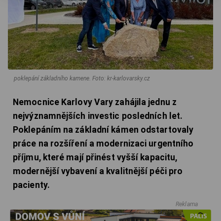
poklepání základního kamene.
Foto: kr-karlovarsky.cz
Nemocnice Karlovy Vary zahájila jednu z
nejvýznamnějších investic posledních let.
Poklepáním na základní kámen odstartovaly
práce na rozšíření a modernizaci urgentního
příjmu, které mají přinést vyšší kapacitu,
modernější vybavení a kvalitnější péči pro
pacienty.
Reklama