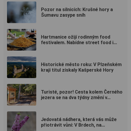
Pozor na silnicích: Krušné hory a
Šumavu zasype sníh
Hartmanice ožijí rodinným food
festivalem. Nabídne street food i...
Historické město roku: V Plzeňském
kraji titul získaly Kašperské Hory
Turisté, pozor! Cesta kolem Černého
jezera se na dva týdny změní v...
Jedovatá nádhera, která vás může
přiotrávit vůní: V Brdech, na...