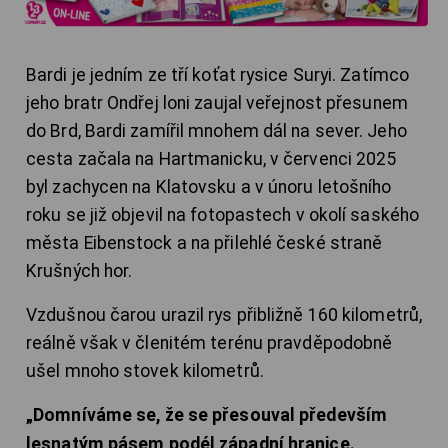
Bardi je jedním ze tří koťat rysice Suryi. Zatímco
jeho bratr Ondřej loni zaujal veřejnost přesunem
do Brd, Bardi zamířil mnohem dál na sever. Jeho
cesta začala na Hartmanicku, v červenci 2025
byl zachycen na Klatovsku a v únoru letošního
roku se již objevil na fotopastech v okolí saského
města Eibenstock a na přilehlé české straně
Krušných hor.
Vzdušnou čarou urazil rys přibližně 160 kilometrů,
reálně však v členitém terénu pravděpodobně
ušel mnoho stovek kilometrů.
„Domníváme se, že se přesouval především
lesnatým pásem podél západní hranice.