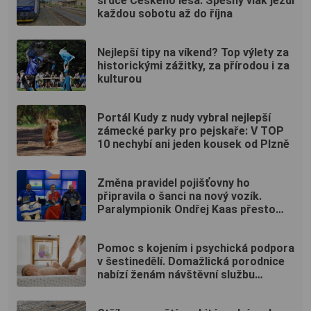
srdce Českého lesa: Spěšný vlak jezdí
každou sobotu až do října
Nejlepší tipy na víkend? Top výlety za
historickými zážitky, za přírodou i za
kulturou
Portál Kudy z nudy vybral nejlepší
zámecké parky pro pejskaře: V TOP
10 nechybí ani jeden kousek od Plzně
Změna pravidel pojišťovny ho
připravila o šanci na nový vozík.
Paralympionik Ondřej Kaas přesto
bojuje o soběstačnost
Pomoc s kojením i psychická podpora
v šestinedělí. Domažlická porodnice
nabízí ženám návštěvní službu
zdarma