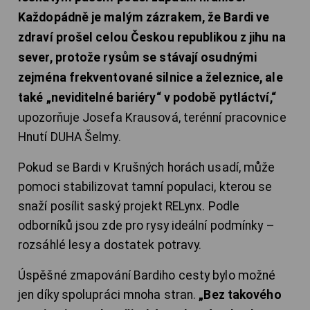
Každopádně je malým zázrakem, že Bardi ve
zdraví prošel celou Českou republikou z jihu na
sever, protože rysům se stávají osudnými
zejména frekventované silnice a železnice, ale
také „neviditelné bariéry“ v podobě pytláctví,“
upozorňuje Josefa Krausová, terénní pracovnice
Hnutí DUHA Šelmy.
Pokud se Bardi v Krušných horách usadí, může
pomoci stabilizovat tamní populaci, kterou se
snaží posílit saský projekt RELynx. Podle
odborníků jsou zde pro rysy ideální podmínky –
rozsáhlé lesy a dostatek potravy.
Úspěšné zmapování Bardiho cesty bylo možné
jen díky spolupráci mnoha stran.
„Bez takového