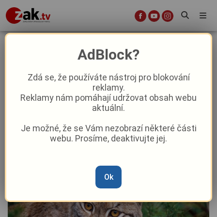
Rekordní cesta rysa ze Šumavy:
AdBlock?
Bardi urazil stovky kilometrů
Zdá se, že používáte nástroj pro blokování
reklamy.
Aktuality
Aktuálně
Z kraje
Reklamy nám pomáhají udržovat obsah webu
aktuální.
Od
Pavel Žižka
–
11. 5.
|
12:46
Je možné, že se Vám nezobrazí některé části
webu. Prosíme, deaktivujte jej.
Ok