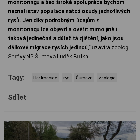
monitoringu a bez široké spolupráce bychom
neznali stav populace natož osudy jednotlivých
rysů. Jen díky podrobným údajům z
monitoringu lze objevit a ověřit mimo jiné i
taková jedinečná a důležitá zjištění, jako jsou
dálkové migrace rysích jedinců,“
uzavírá zoolog
Správy NP Šumava Luděk Bufka.
Tagy:
Hartmanice
rys
Šumava
zoologie
Sdílet: