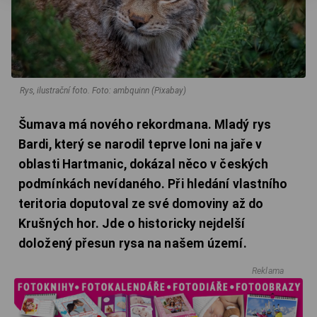
Rys, ilustrační foto.
Foto: ambquinn (Pixabay)
Šumava má nového rekordmana. Mladý rys
Bardi, který se narodil teprve loni na jaře v
oblasti Hartmanic, dokázal něco v českých
podmínkách nevídaného. Při hledání vlastního
teritoria doputoval ze své domoviny až do
Krušných hor. Jde o historicky nejdelší
doložený přesun rysa na našem území.
Reklama