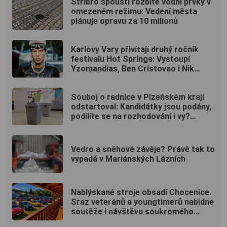
Stříbro spouští rozbité vodní prvky v
omezeném režimu: Vedení města
plánuje opravu za 10 milionů
Karlovy Vary přivítají druhý ročník
festivalu Hot Springs: Vystoupí
Yzomandias, Ben Cristovao i Nik
Tendo
Souboj o radnice v Plzeňském kraji
odstartoval: Kandidátky jsou podány,
podílíte se na rozhodování i vy?
(ANKETA)
Vedro a sněhové závěje? Právě tak to
vypadá v Mariánských Lázních
Nablýskané stroje obsadí Chocenice.
Sraz veteránů a youngtimerů nabídne
soutěže i návštěvu soukromého
muzea