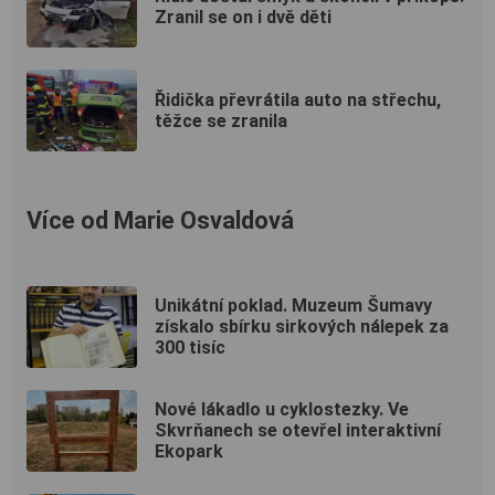
Zranil se on i dvě děti
Řidička převrátila auto na střechu,
těžce se zranila
Více od Marie Osvaldová
Unikátní poklad. Muzeum Šumavy
získalo sbírku sirkových nálepek za
300 tisíc
Nové lákadlo u cyklostezky. Ve
Skvrňanech se otevřel interaktivní
Ekopark