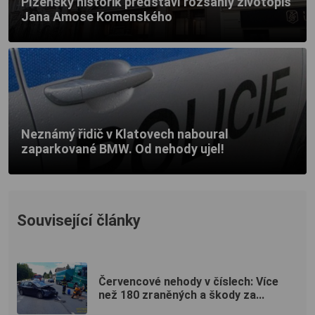
Plzeňský historik představí rozsáhlý životopis
Jana Amose Komenského
Neznámý řidič v Klatovech naboural
zaparkované BMW. Od nehody ujel!
Související články
Červencové nehody v číslech: Více
než 180 zraněných a škody za...