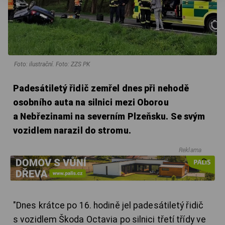
Foto: ilustrační. Foto: ZZS PK
Padesátiletý řidič zemřel dnes při nehodě
osobního auta na silnici mezi Oborou
a Nebřezinami na severním Plzeňsku. Se svým
vozidlem narazil do stromu.
Reklama
"Dnes krátce po 16. hodině jel padesátiletý řidič
s vozidlem Škoda Octavia po silnici třetí třídy ve