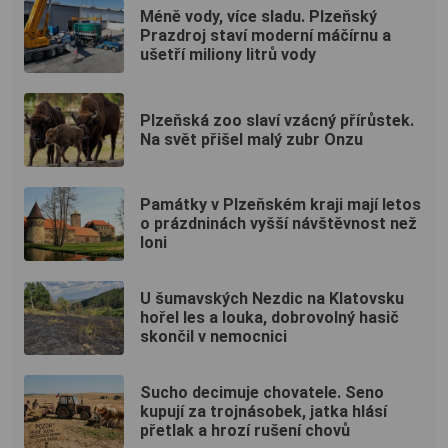
Méně vody, více sladu. Plzeňský
Prazdroj staví moderní máčírnu a
ušetří miliony litrů vody
Plzeňská zoo slaví vzácný přírůstek.
Na svět přišel malý zubr Onzu
Památky v Plzeňském kraji mají letos
o prázdninách vyšší návštěvnost než
loni
U šumavských Nezdic na Klatovsku
hořel les a louka, dobrovolný hasič
skončil v nemocnici
Sucho decimuje chovatele. Seno
kupují za trojnásobek, jatka hlásí
přetlak a hrozí rušení chovů