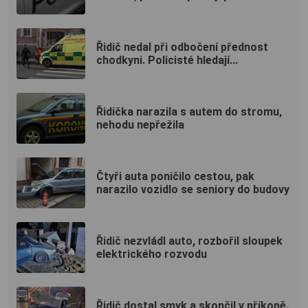
Řidič nedal při odbočení přednost
chodkyni. Policisté hledají...
Řidička narazila s autem do stromu,
nehodu nepřežila
Čtyři auta poničilo cestou, pak
narazilo vozidlo se seniory do budovy
Řidič nezvládl auto, rozbořil sloupek
elektrického rozvodu
Řidič dostal smyk a skončil v příkopě.