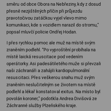
směru od obce Obora na Nebřeziny, kdy z dosud
přesně nezjištěných příčin při průjezdu
pravotočivou zatáčkou vyjel vlevo mimo
komunikaci, kde s vozidlem narazil do stromu,"
popsal mluvčí policie Ondřej Hodan.
I přes rychlou pomoc ale muž na místě svým
zraněním podlehl. "Po vyproštění probíhala na
místě laická resuscitace pod vedením
operátorky. Asi padesátiletého muže si převzali
naši záchranáři a zahájili kardiopulmonální
resuscitaci. Přes veškerou snahu
muž svým
zraněním neslučitelným se životem na místě
podlehl a lékař konstatoval exitus. Na místo byl
povolán koroner," podotkla Andrea Divišová ze
Záchranné služby Plzeňského kraje.