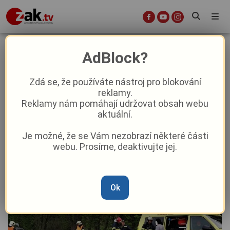
Řidič (50) na Plzeňsku narazil s
AdBlock?
autem do stromu. Nehodu nepřežil!
Zdá se, že používáte nástroj pro blokování
reklamy.
Krimi
Reklamy nám pomáhají udržovat obsah webu
aktuální.
Od
Marie Osvaldová
–
22. 3. 2024
|
19:17
Je možné, že se Vám nezobrazí některé části
webu. Prosíme, deaktivujte jej.
Ok