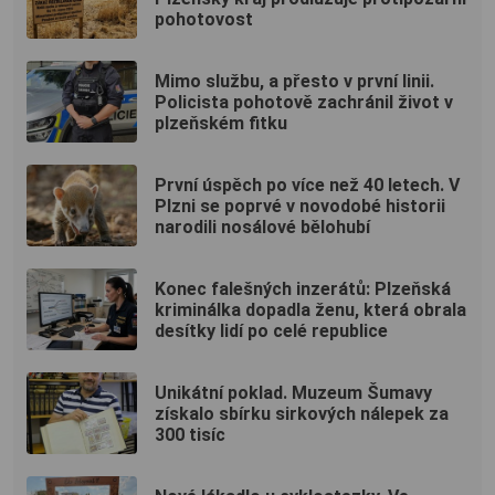
pohotovost
Mimo službu, a přesto v první linii.
Policista pohotově zachránil život v
plzeňském fitku
První úspěch po více než 40 letech. V
Plzni se poprvé v novodobé historii
narodili nosálové bělohubí
Konec falešných inzerátů: Plzeňská
kriminálka dopadla ženu, která obrala
desítky lidí po celé republice
Unikátní poklad. Muzeum Šumavy
získalo sbírku sirkových nálepek za
300 tisíc