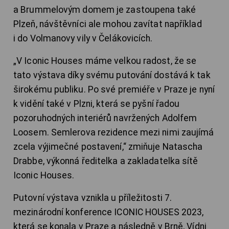
a Brummelovým domem je zastoupena také
Plzeň, návštěvníci ale mohou zavítat například
i do Volmanovy vily v Čelákovicích.
„V Iconic Houses máme velkou radost, že se
tato výstava díky svému putování dostává k tak
širokému publiku. Po své premiéře v Praze je nyní
k vidění také v Plzni, která se pyšní řadou
pozoruhodných interiérů navržených Adolfem
Loosem. Semlerova rezidence mezi nimi zaujímá
zcela výjimečné postavení,“ zmiňuje Natascha
Drabbe, výkonná ředitelka a zakladatelka sítě
Iconic Houses.
Putovní výstava vznikla u příležitosti 7.
mezinárodní konference ICONIC HOUSES 2023,
která se konala v Praze a následně v Brně, Vídni