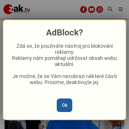
Semlerova rezidence hostí
AdBlock?
přehlídku ikonických domů
Zdá se, že používáte nástroj pro blokování
reklamy.
Kultura
Reklamy nám pomáhají udržovat obsah webu
aktuální.
Od
Marie Osvaldová
–
20. 7. 2025
|
13:09
Je možné, že se Vám nezobrazí některé části
webu. Prosíme, deaktivujte jej.
Ok