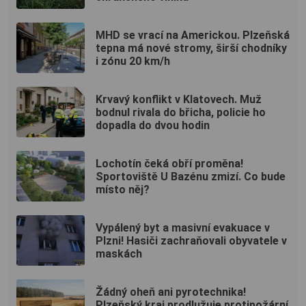
MHD se vrací na Americkou. Plzeňská
tepna má nové stromy, širší chodníky
i zónu 20 km/h
Krvavý konflikt v Klatovech. Muž
bodnul rivala do břicha, policie ho
dopadla do dvou hodin
Lochotín čeká obří proměna!
Sportoviště U Bazénu zmizí. Co bude
místo něj?
Vypálený byt a masivní evakuace v
Plzni! Hasiči zachraňovali obyvatele v
maskách
Žádný oheň ani pyrotechnika!
Plzeňský kraj prodlužuje protipožární