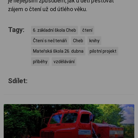
je nejlepším způsobem, jak u dětí pěstovat
zájem o čtení už od útlého věku.
Tagy:
6. základní škola Cheb
čtení
Čtení s nečtenáři
Cheb
knihy
Mateřská škola 26. dubna
pilotní projekt
příběhy
vzdělávání
Sdílet: