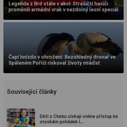
Legenda z Brd stále v akci: Strašičtí hasiči
proměnili armádní vrak v nezdolný lesní speciál
Čapí hnízdo v ohrožení: Bezohledný dronař ve
Spáleném Poříčí riskoval životy mláďat
Související články
Děti z Chebu získají online přístup ke
stovkám pohádek i...