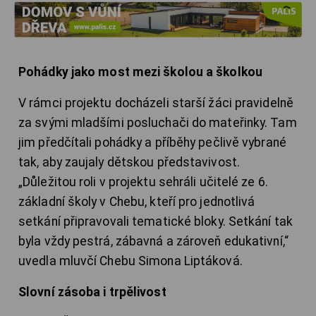
Pohádky jako most mezi školou a školkou
V rámci projektu docházeli starší žáci pravidelně
za svými mladšími posluchači do mateřinky. Tam
jim předčítali pohádky a příběhy pečlivě vybrané
tak, aby zaujaly dětskou představivost.
„Důležitou roli v projektu sehráli učitelé ze 6.
základní školy v Chebu, kteří pro jednotlivá
setkání připravovali tematické bloky. Setkání tak
byla vždy pestrá, zábavná a zároveň edukativní,“
uvedla mluvčí Chebu Simona Liptáková.
Slovní zásoba i trpělivost