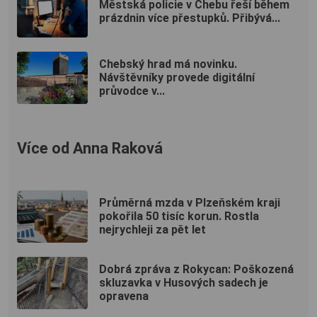
Městská policie v Chebu řeší během
prázdnin více přestupků. Přibývá...
Chebský hrad má novinku.
Návštěvníky provede digitální
průvodce v...
Více od Anna Raková
Průměrná mzda v Plzeňském kraji
pokořila 50 tisíc korun. Rostla
nejrychleji za pět let
Dobrá zpráva z Rokycan: Poškozená
skluzavka v Husových sadech je
opravena