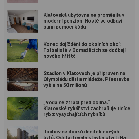
Klatovská ubytovna se proměnila v
moderní penzion: Hosté se odbaví
sami pomocí kódu
Konec dojíždění do okolních obcí:
Fotbalisté v Domažlicích se dočkají
nového hřiště
Stadion v Klatovech je připraven na
Olympiádu dětí a mládeže. Přestavba
vyšla na 50 milionů
„Voda se ztrácí před očima.“
Klatovské rybářství zachraňuje tisíce
ryb z vysychajících rybníků
Tachov se dočká desítek nových
bytů. Odstartovala stavba čtvrti Na