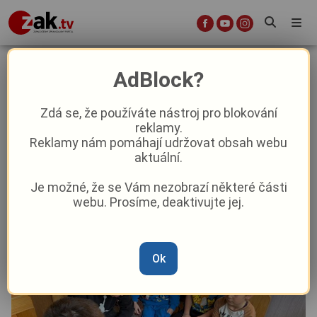
Školáci čtou školce: V Chebu
AdBlock?
propojili generace dětí skrze kouzlo
příběhů
Zdá se, že používáte nástroj pro blokování
reklamy.
Reklamy nám pomáhají udržovat obsah webu
Aktuality
Aktuálně
Z kraje
aktuální.
Je možné, že se Vám nezobrazí některé části
Od
Anna Raková
–
7. 4.
|
16:49
webu. Prosíme, deaktivujte jej.
Ok