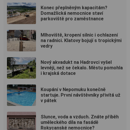
Konec přeplněným kapacitám?
Domažlická nemocnice staví
parkoviště pro zaměstnance
Mlhoviště, kropení silnic i ochlazení
na radnici. Klatovy bojují s tropickými
vedry
Nový akvadukt na Hadrovci vyšel
levněji, než se čekalo. Městu pomohla
i krajská dotace
Koupání v Nepomuku konečně
startuje. První návštěvníky přivítá už
v pátek
Slunce, voda a vzduch. Znáte příběh
uměleckého díla na fasádě
Rokycanské nemocnice?