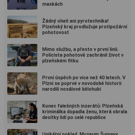
maskách
Žádný oheň ani pyrotechnika!
Plzeňský kraj prodlužuje protipožární
pohotovost
Mimo službu, a přesto v první linii.
Policista pohotově zachránil život v
plzeňském fitku
První úspěch po více než 40 letech. V
Plzni se poprvé v novodobé historii
narodili nosálové bělohubí
Konec falešných inzerátů: Plzeňská
kriminálka dopadla ženu, která obrala
desítky lidí po celé republice
Unikátní poklad. Muzeum Šumavy