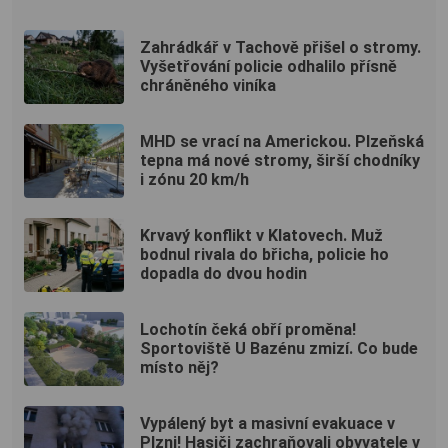
Zahrádkář v Tachově přišel o stromy.
Vyšetřování policie odhalilo přísně
chráněného viníka
MHD se vrací na Americkou. Plzeňská
tepna má nové stromy, širší chodníky
i zónu 20 km/h
Krvavý konflikt v Klatovech. Muž
bodnul rivala do břicha, policie ho
dopadla do dvou hodin
Lochotín čeká obří proměna!
Sportoviště U Bazénu zmizí. Co bude
místo něj?
Vypálený byt a masivní evakuace v
Plzni! Hasiči zachraňovali obyvatele v