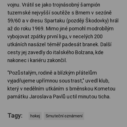
vojnu. Vrátil se jako trojnásobný šampión
tuzemské nejvyšší soutěže s Brnem v sezóně
59/60 a v dresu Spartaku (později Škodovky) hrál
až do roku 1969. Mimo jiné pomohl modrobílým
vybojovat zpátky první ligu, v necelých 200
utkáních nasázel téměř padesát branek. Další
cesty jej zavedly do italského Bolzana, kde
nakonec i kariéru zakončil.
"Pozůstalým, rodině a blízkým přátelům
vyjadřujeme upřímnou soustrast," uvedl klub,
který v nedělním utkáním s brněnskou Kometou
památku Jaroslava Pavlů uctil minutou ticha.
Tagy:
hokej
Smuteční oznámení