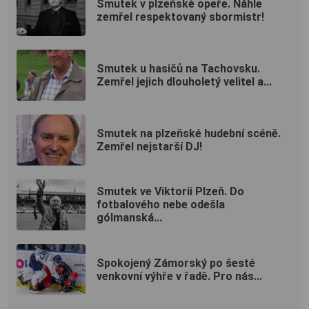
Smutek v plzeňské opeře. Náhle
zemřel respektovaný sbormistr!
Smutek u hasičů na Tachovsku.
Zemřel jejich dlouholetý velitel a...
Smutek na plzeňské hudební scéně.
Zemřel nejstarší DJ!
Smutek ve Viktorii Plzeň. Do
fotbalového nebe odešla
gólmanská...
Spokojený Zámorský po šesté
venkovní výhře v řadě. Pro nás...