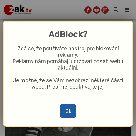
Smutek v hokejové Plzni. Zemřel
AdBlock?
člen Síně slávy
Zdá se, že používáte nástroj pro blokování
reklamy.
Sport
Reklamy nám pomáhají udržovat obsah webu
aktuální.
Od
Marie Osvaldová
–
15. 1. 2024
|
09:32
Je možné, že se Vám nezobrazí některé části
webu. Prosíme, deaktivujte jej.
Ok