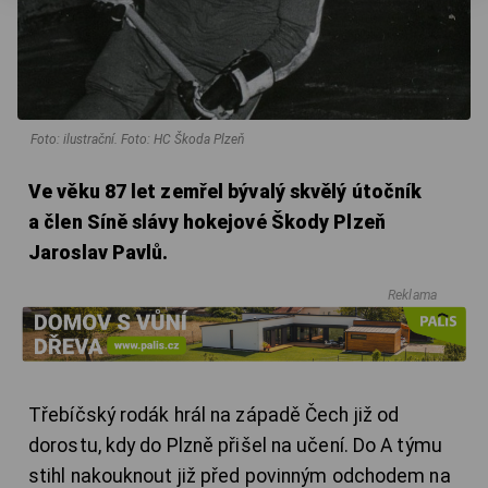
Foto: ilustrační. Foto: HC Škoda Plzeň
Ve věku 87 let zemřel bývalý skvělý útočník
a člen Síně slávy hokejové Škody Plzeň
Jaroslav Pavlů.
Reklama
Třebíčský rodák hrál na západě Čech již od
dorostu, kdy do Plzně přišel na učení. Do A týmu
stihl nakouknout již před povinným odchodem na