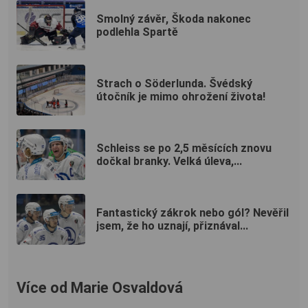
Smolný závěr, Škoda nakonec
podlehla Spartě
Strach o Söderlunda. Švédský
útočník je mimo ohrožení života!
Schleiss se po 2,5 měsících znovu
dočkal branky. Velká úleva,...
Fantastický zákrok nebo gól? Nevěřil
jsem, že ho uznají, přiznával...
Více od Marie Osvaldová