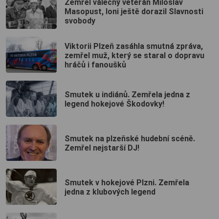
Zemřel válečný veterán Miloslav
Masopust, loni ještě dorazil Slavnosti
svobody
Viktorii Plzeň zasáhla smutná zpráva,
zemřel muž, který se staral o dopravu
hráčů i fanoušků
Smutek u indiánů. Zemřela jedna z
legend hokejové Škodovky!
Smutek na plzeňské hudební scéně.
Zemřel nejstarší DJ!
Smutek v hokejové Plzni. Zemřela
jedna z klubových legend