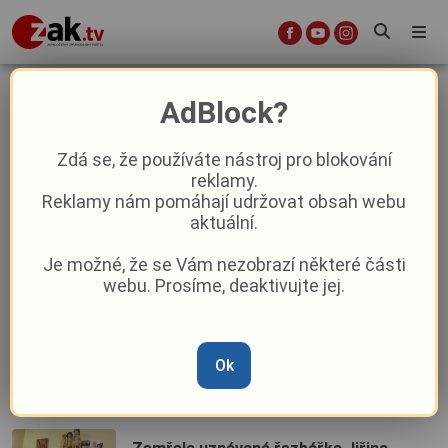
Smuteční oznámení
AdBlock?
Zdá se, že používáte nástroj pro blokování
Plzeňská rocková scéna pláče. V
reklamy.
Rakousku tragicky zemřel zpěvák
Reklamy nám pomáhají udržovat obsah webu
populární kapely
aktuální.
Je možné, že se Vám nezobrazí některé části
Tragická nehoda na Slovensku. Zemřel
webu. Prosíme, deaktivujte jej.
lídr plzeňského STAN na Doubravce a
známý historik
Divadlo v Plzni zahalil smutek. Zemřel
Ok
umělec, který zde před lety zažil svůj
osudový debut!