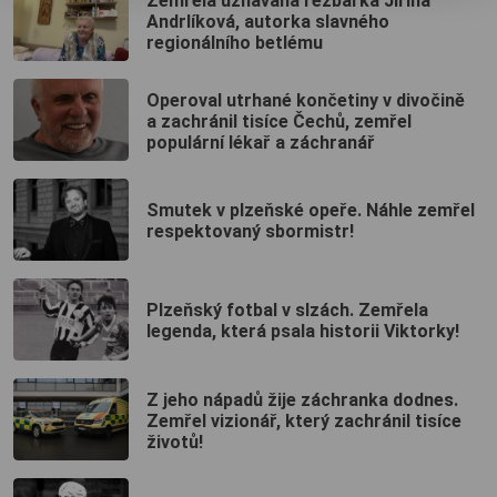
Zemřela uznávaná řezbářka Jiřina
Andrlíková, autorka slavného
regionálního betlému
Operoval utrhané končetiny v divočině
a zachránil tisíce Čechů, zemřel
populární lékař a záchranář
Smutek v plzeňské opeře. Náhle zemřel
respektovaný sbormistr!
Plzeňský fotbal v slzách. Zemřela
legenda, která psala historii Viktorky!
Z jeho nápadů žije záchranka dodnes.
Zemřel vizionář, který zachránil tisíce
životů!