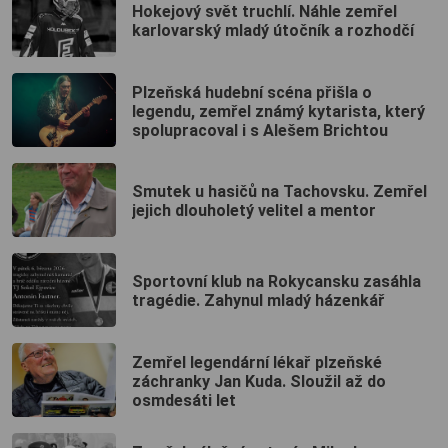
Hokejový svět truchlí. Náhle zemřel
karlovarský mladý útočník a rozhodčí
Plzeňská hudební scéna přišla o
legendu, zemřel známý kytarista, který
spolupracoval i s Alešem Brichtou
Smutek u hasičů na Tachovsku. Zemřel
jejich dlouholetý velitel a mentor
Sportovní klub na Rokycansku zasáhla
tragédie. Zahynul mladý házenkář
Zemřel legendární lékař plzeňské
záchranky Jan Kuda. Sloužil až do
osmdesáti let