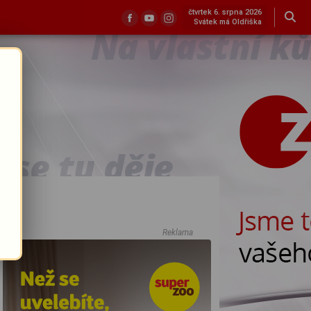
čtvrtek 6. srpna 2026
Svátek má Oldřiška
Reklama