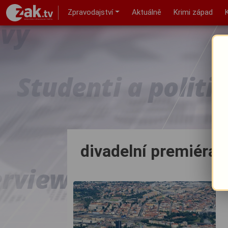
Zpravodajství
Aktuálně
Krimi západ
divadelní premiéra