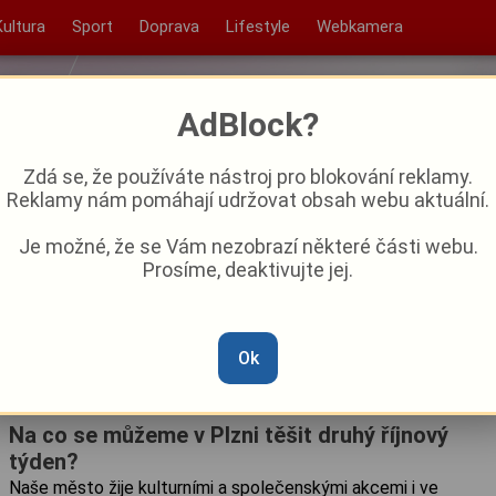
Kultura
Sport
Doprava
Lifestyle
Webkamera
AdBlock?
Zdá se, že používáte nástroj pro blokování reklamy.
Reklamy nám pomáhají udržovat obsah webu aktuální.
Je možné, že se Vám nezobrazí některé části webu.
Prosíme, deaktivujte jej.
Ok
Na co se můžeme v Plzni těšit druhý říjnový
týden?
Naše město žije kulturními a společenskými akcemi i ve