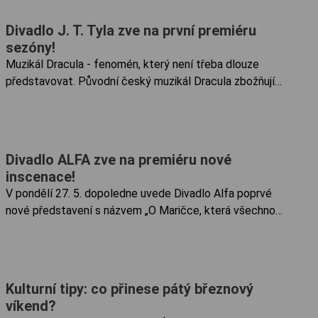
Divadlo J. T. Tyla zve na první premiéru
sezóny!
Muzikál Dracula - fenomén, který není třeba dlouze
představovat. Původní český muzikál Dracula zbožňují
generace diváků, z jeho písní se staly rádiové hity. V Plzni
měli diváci poprvé možnost prožít tento velký příběh pod
letním nebem ...
Divadlo ALFA zve na premiéru nové
inscenace!
V pondělí 27. 5. dopoledne uvede Divadlo Alfa poprvé
nové představení s názvem „O Maričce, která všechno
vyzvonila“. Dramaturgyně Petra Kosová a umělecký šéf
Divadla ALFA Tomsa Legierski spojili do jednoho příběhu
dvě ukrajinské...
Kulturní tipy: co přinese pátý březnový
víkend?