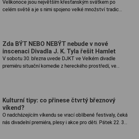
Velikonoce jsou největším křesťanským svátkem po
celém světě a je s nimi spojeno velké množství tradic
a symboliky. Čekají nás celkem čtyři dny volna, takže
pokud už máte dost pletení pomlázek, pečení mazance
nebo barvení...
Zda BÝT NEBO NEBÝT nebude v nové
inscenaci Divadla J. K. Tyla řešit Hamlet
V sobotu 30. března uvede DJKT ve Velkém divadle
premiéru situační komedie z hereckého prostředí, ve
které se nehraje „jako o život“, ale o život. Inscenace Být
nebo nebýt je scénickou verzí stejnojmenného filmu
Ernsta...
Kulturní tipy: co přinese čtvrtý březnový
víkend?
O nadcházejícím víkendu se vrací oblíbené festivaly, čeká
nás divadelní premiéra, plesy i akce pro děti. Pátek 22. 3.
František Štorm: Endemic monsters Každý rok doprovází
festival světla BLIK BLIK tematická výstava instalovaná