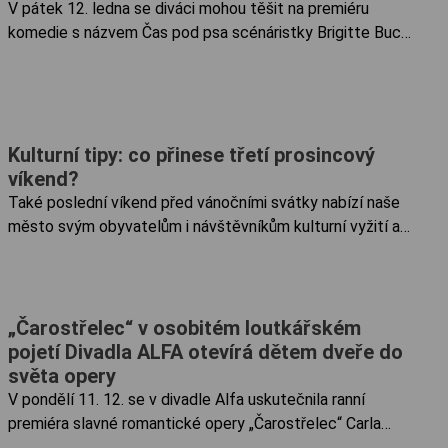
V pátek 12. ledna se diváci mohou těšit na premiéru
komedie s názvem Čas pod psa scénáristky Brigitte Buc
v režii Oldřišky Ciprové a v nastudování divadla Maebh.
Druhá premiéra se pak bude konat ve středu 17. ledna....
Kulturní tipy: co přinese třetí prosincový
víkend?
Také poslední víkend před vánočními svátky nabízí naše
město svým obyvatelům i návštěvníkům kulturní vyžití ať
již venku nebo v teple „pod střechou“. Divadelní
představení, tanec, koncerty i charitativní akce a mnoho...
„Čarostřelec“ v osobitém loutkářském
pojetí Divadla ALFA otevírá dětem dveře do
světa opery
V pondělí 11. 12. se v divadle Alfa uskutečnila ranní
premiéra slavné romantické opery „Čarostřelec“ Carla
Marii von Webera, kterou však zpracovalo Divadlo ALFA