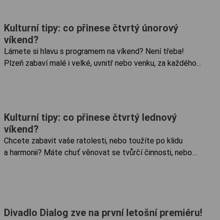
...
Kulturní tipy: co přinese čtvrtý únorový
víkend?
Lámete si hlavu s programem na víkend? Není třeba!
Plzeň zabaví malé i velké, uvnitř nebo venku, za každého
počasí. Stačí si vybrat. Pátek 23. 2. Mixér 24 Výstavu
můžete vidět v galerii GAFA v DEPO2015 od 23. 2. do 4.
3....
Kulturní tipy: co přinese čtvrtý lednový
víkend?
Chcete zabavit vaše ratolesti, nebo toužíte po klidu
a harmonii? Máte chuť věnovat se tvůrčí činnosti, nebo
byste si chtěli jít spíš zatancovat? A co třeba divadlo?
Nabídka kulturních a společenských událostí v Plzni je...
Divadlo Dialog zve na první letošní premiéru!