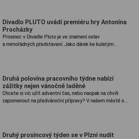
po svém: hravě a s loutkářskými prvky. Cílem je představit
dětem...
Divadlo PLUTO uvádí premiéru hry Antonína
Procházky
Prosinec v Divadle Pluto je ve znamení oslav
a mimořádných představení. Jako dárek ke kulatým
narozeninám „plzeňského Moliéra“ Antonína Procházky
divadlo nastudovalo jeho hru „Věrní abonenti“. I. premiéru
inscenace uvede PLUTO ve...
Druhá polovina pracovního týdne nabízí
zážitky nejen vánočně laděné
Chcete si víc užít adventní čas, nebo naopak na chvíli
zapomenout na předvánoční přípravy? V našem městě si
z bohaté kulturní nabídky vybere každý. "Svatá Lucie noci
upije, ale dne nepřidá." 13. prosince se slaví svátek svaté
Lucie ,...
Druhý prosincový týden se v Plzni nudit