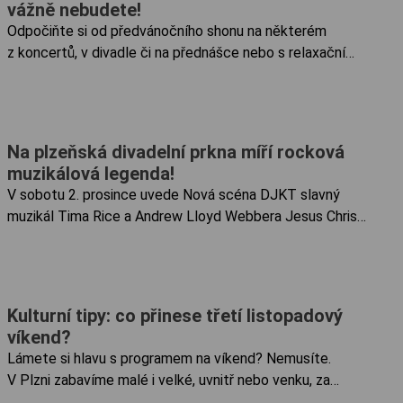
vážně nebudete!
Odpočiňte si od předvánočního shonu na některém
z koncertů, v divadle či na přednášce nebo s relaxační
hudbou. Čarostřelec Na ranní premiéru zve v pondělí 11.
12. v 9:00 a v 10:30 Divadlo Alfa. Který ...
Na plzeňská divadelní prkna míří rocková
muzikálová legenda!
V sobotu 2. prosince uvede Nová scéna DJKT slavný
muzikál Tima Rice a Andrew Lloyd Webbera Jesus Christ
Superstar. Nechte se uchvátit fenomenálním dílem, které
dosud nadchlo miliony diváků několika generací po celém
světě. Po více než...
Kulturní tipy: co přinese třetí listopadový
víkend?
Lámete si hlavu s programem na víkend? Nemusíte.
V Plzni zabavíme malé i velké, uvnitř nebo venku, za
každého počasí. Stačí si vybrat. Pátek 17. 11. Lindy Hop