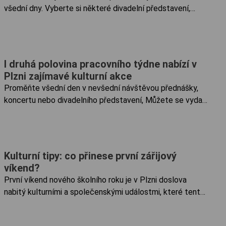
všední dny. Vyberte si některé divadelní představení,
atraktivní přednášku, tvůrčí dílnu nebo si zajděte na
výstavu či na koncert. Dny pro duševní zdraví Festival
pořádá Ledovec,...
I druhá polovina pracovního týdne nabízí v
Plzni zajímavé kulturní akce
Proměňte všední den v nevšední návštěvou přednášky,
koncertu nebo divadelního představení, Můžete se vydat
do podzemí za svitu baterek nebo si užít Noc literatury.
Vobořil Starý Plzenec: Umělecko-průmyslové závody
nábytku. „Zapomenutý...
Kulturní tipy: co přinese první zářijový
víkend?
První víkend nového školního roku je v Plzni doslova
nabitý kulturními a společenskými událostmi, které tento
čas zpříjemní malým i velkým. Pátek 6. 9. 6. září 2024 - 40
let od premiéry Formanova filmu Amadeus. Netradiční...