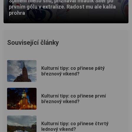
Splnění mého snu, přiznával mladík Šiler po
prvním gólu v extralize. Radost mu ale kalila
prohra
Související články
Kulturní tipy: co přinese pátý
březnový víkend?
Kulturní tipy: co přinese první
březnový víkend?
Kulturní tipy: co přinese čtvrtý
lednový víkend?