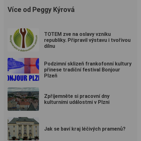
Více od Peggy Kýrová
TOTEM zve na oslavy vzniku
republiky. Připravil výstavu i tvořivou
dílnu
Podzimní sklizeň frankofonní kultury
přinese tradiční festival Bonjour
Plzeň
Zpříjemněte si pracovní dny
kulturními událostmi v Plzni
Jak se baví kraj léčivých pramenů?