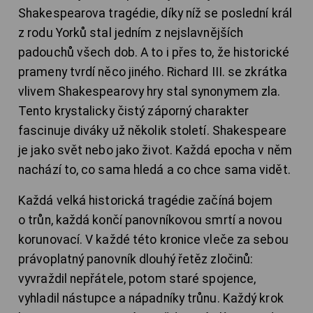
Shakespearova tragédie, díky níž se poslední král
z rodu Yorků stal jedním z nejslavnějších
padouchů všech dob. A to i přes to, že historické
prameny tvrdí něco jiného. Richard III. se zkrátka
vlivem Shakespearovy hry stal synonymem zla.
Tento krystalicky čistý záporný charakter
fascinuje diváky už několik století. Shakespeare
je jako svět nebo jako život. Každá epocha v něm
nachází to, co sama hledá a co chce sama vidět.
Každá velká historická tragédie začíná bojem
o trůn, každá končí panovníkovou smrtí a novou
korunovací. V každé této kronice vleče za sebou
právoplatný panovník dlouhý řetěz zločinů:
vyvraždil nepřátele, potom staré spojence,
vyhladil nástupce a nápadníky trůnu. Každý krok