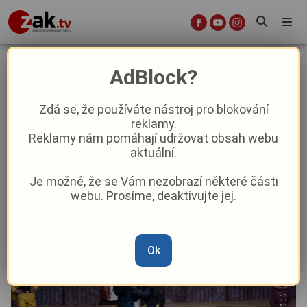
Richard III. se téměř po čtvrt
AdBlock?
století vrátil do Plzně
Zdá se, že používáte nástroj pro blokování
reklamy.
Kultura
Reklamy nám pomáhají udržovat obsah webu
aktuální.
Od
Peggy Kýrová
–
1. 11. 2023
|
15:09
Je možné, že se Vám nezobrazí některé části
webu. Prosíme, deaktivujte jej.
Ok