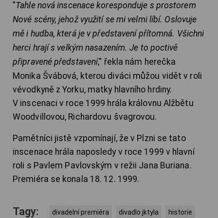
"
Tahle nová inscenace koresponduje s prostorem
Nové scény, jehož využití se mi velmi líbí. Oslovuje
mě i hudba, která je v představení přítomná. Všichni
herci hrají s velkým nasazením. Je to poctivě
připravené představení
," řekla nám herečka
Monika Švábová, kterou diváci můžou vidět v roli
vévodkyně z Yorku, matky hlavního hrdiny.
V inscenaci v roce 1999 hrála královnu Alžbětu
Woodvillovou, Richardovu švagrovou.
Pamětníci jistě vzpomínají, že v Plzni se tato
inscenace hrála naposledy v roce 1999 v hlavní
roli s Pavlem Pavlovským v režii Jana Buriana.
Premiéra se konala 18. 12. 1999.
Tagy:
divadelní premiéra
divadlo jktyla
historie