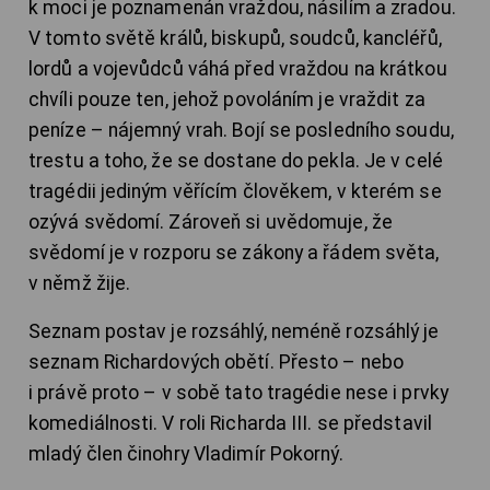
k moci je poznamenán vraždou, násilím a zradou.
V tomto světě králů, biskupů, soudců, kancléřů,
lordů a vojevůdců váhá před vraždou na krátkou
chvíli pouze ten, jehož povoláním je vraždit za
peníze – nájemný vrah. Bojí se posledního soudu,
trestu a toho, že se dostane do pekla. Je v celé
tragédii jediným věřícím člověkem, v kterém se
ozývá svědomí. Zároveň si uvědomuje, že
svědomí je v rozporu se zákony a řádem světa,
v němž žije.
Seznam postav je rozsáhlý, neméně rozsáhlý je
seznam Richardových obětí. Přesto – nebo
i právě proto – v sobě tato tragédie nese i prvky
komediálnosti. V roli Richarda III. se představil
mladý člen činohry Vladimír Pokorný.