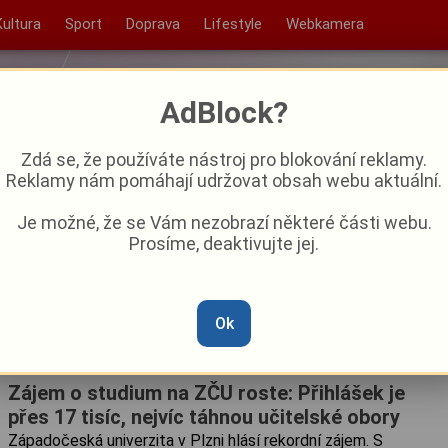
Kultura
Sport
Doprava
Lifestyle
Webkamera
AdBlock?
Zdá se, že používáte nástroj pro blokování reklamy.
Reklamy nám pomáhají udržovat obsah webu aktuální.
Je možné, že se Vám nezobrazí některé části webu.
Prosíme, deaktivujte jej.
Ok
Zájem o studium na ZČU roste: Přihlášek je
přes 17 tisíc, nejvíc táhnou učitelské obory
Západočeská univerzita v Plzni hlásí rekordní zájem. S