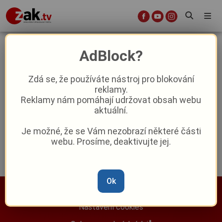
filozofická fakulta
AdBlock?
Zdá se, že používáte nástroj pro blokování
Zájem o studium na ZČU roste:
reklamy.
Přihlášek je přes 17 tisíc, nejvíc táhnou
Reklamy nám pomáhají udržovat obsah webu
učitelské obory
aktuální.
Reklama
Je možné, že se Vám nezobrazí některé části
webu. Prosíme, deaktivujte jej.
Ok
Nastavení cookies