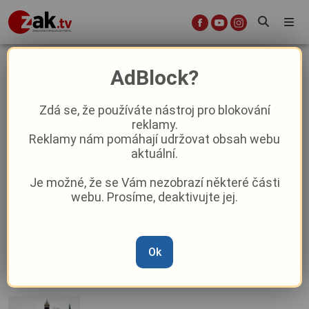
komentované prohlídky
AdBlock?
Zdá se, že používáte nástroj pro blokování
reklamy.
Co si naše město připravilo na první
Reklamy nám pomáhají udržovat obsah webu
lednový týden?
aktuální.
Je možné, že se Vám nezobrazí některé části
Kulturní tipy: co přinese třetí
webu. Prosíme, deaktivujte jej.
prosincový víkend?
Ok
Karlovarský kraj žije i třetí týden v
prosinci kulturou