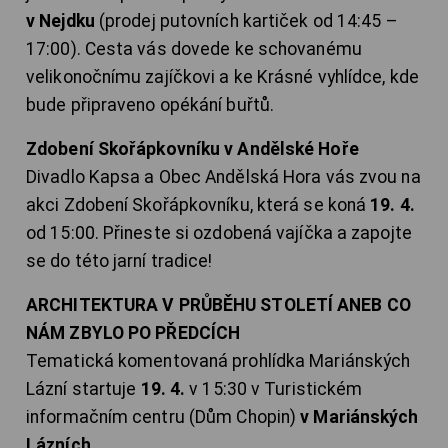
v Nejdku
(prodej putovních kartiček od 14:45 –
17:00). Cesta vás dovede ke schovanému
velikonočnímu zajíčkovi a ke Krásné vyhlídce, kde
bude připraveno opékání buřtů.
Zdobení Skořápkovníku v Andělské Hoře
Divadlo Kapsa a Obec Andělská Hora vás zvou na
akci Zdobení Skořápkovníku, která se koná
19. 4.
od 15:00. Přineste si ozdobená vajíčka a zapojte
se do této jarní tradice!
ARCHITEKTURA V PRŮBĚHU STOLETÍ ANEB CO
NÁM ZBYLO PO PŘEDCÍCH
Tematická komentovaná prohlídka Mariánských
Lázní startuje
19. 4.
v 15:30 v Turistickém
informačním centru (Dům Chopin)
v Mariánských
Lázních
.