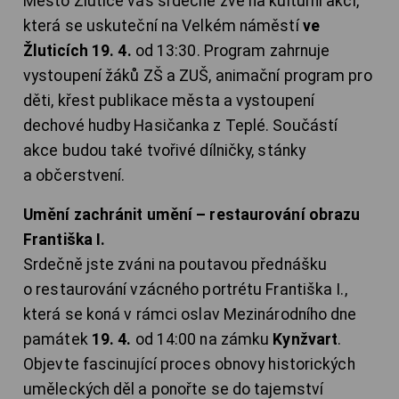
Město Žlutice vás srdečně zve na kulturní akci,
která se uskuteční na Velkém náměstí
ve
Žluticích
19. 4.
od 13:30. Program zahrnuje
vystoupení žáků ZŠ a ZUŠ, animační program pro
děti, křest publikace města a vystoupení
dechové hudby Hasičanka z Teplé. Součástí
akce budou také tvořivé dílničky, stánky
a občerstvení.
Umění zachránit umění – restaurování obrazu
Františka I.
Srdečně jste zváni na poutavou přednášku
o restaurování vzácného portrétu Františka I.,
která se koná v rámci oslav Mezinárodního dne
památek
19. 4.
od 14:00 na zámku
Kynžvart
.
Objevte fascinující proces obnovy historických
uměleckých děl a ponořte se do tajemství