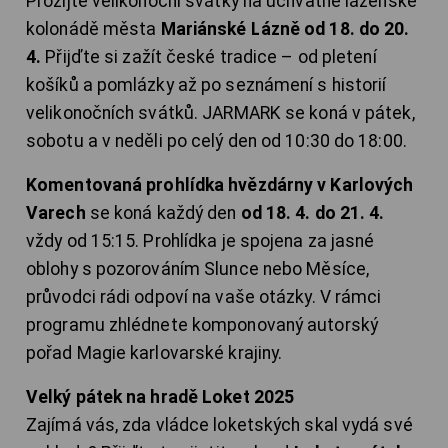
Prožijte velikonoční svátky na úchvatné lázeňské
kolonádě města
Mariánské Lázně od 18. do 20.
4.
Přijďte si zažít české tradice – od pletení
košíků a pomlázky až po seznámení s historií
velikonočních svátků. JARMARK se koná v pátek,
sobotu a v neděli po celý den od 10:30 do 18:00.
Komentovaná prohlídka hvězdárny v Karlových
Varech
se koná každý den
od 18. 4. do 21. 4.
vždy od 15:15. Prohlídka je spojena za jasné
oblohy s pozorováním Slunce nebo Měsíce,
průvodci rádi odpoví na vaše otázky. V rámci
programu zhlédnete komponovaný autorský
pořad Magie karlovarské krajiny.
Velký pátek na hradě Loket 2025
Zajímá vás, zda vládce loketských skal vydá své