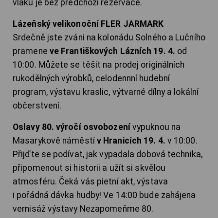
vlaku je bez předchozí rezervace.
Lázeňský velikonoční FLER JARMARK
Srdečně jste zváni na kolonádu Solného a Lučního
pramene
ve Františkových Lázních 19. 4.
od
10:00. Můžete se těšit na prodej originálních
rukodělných výrobků, celodennní hudební
program, výstavu kraslic, výtvarné dílny a lokální
občerstvení.
Oslavy 80. výročí osvobození
vypuknou na
Masarykově náměstí
v Hranicích 19. 4.
v 10:00.
Přijďte se podívat, jak vypadala dobová technika,
připomenout si historii a užít si skvělou
atmosféru. Čeká vás pietní akt, výstava
i pořádná dávka hudby! Ve 14:00 bude zahájena
vernisáž výstavy Nezapomeňme 80.