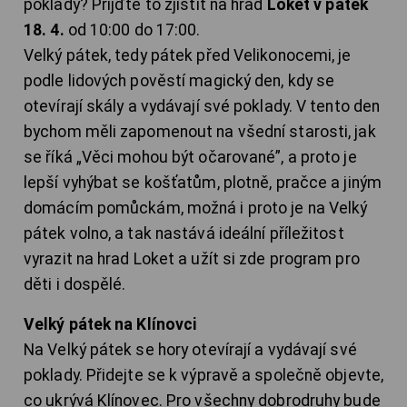
poklady? Přijďte to zjistit na hrad
Loket v pátek
18. 4.
od 10:00 do 17:00.
Velký pátek, tedy pátek před Velikonocemi, je
podle lidových pověstí magický den, kdy se
otevírají skály a vydávají své poklady. V tento den
bychom měli zapomenout na všední starosti, jak
se říká „Věci mohou být očarované”, a proto je
lepší vyhýbat se košťatům, plotně, pračce a jiným
domácím pomůckám, možná i proto je na Velký
pátek volno, a tak nastává ideální příležitost
vyrazit na hrad Loket a užít si zde program pro
děti i dospělé.
Velký pátek na Klínovci
Na Velký pátek se hory otevírají a vydávají své
poklady. Přidejte se k výpravě a společně objevte,
co ukrývá Klínovec. Pro všechny dobrodruhy bude