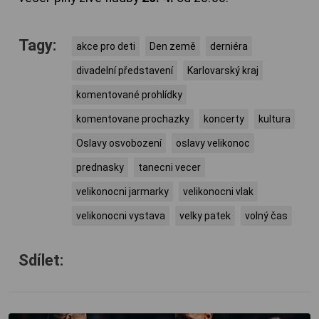
Tagy:
akce pro deti
Den země
derniéra
divadelní představení
Karlovarský kraj
komentované prohlídky
komentovane prochazky
koncerty
kultura
Oslavy osvobození
oslavy velikonoc
prednasky
tanecni vecer
velikonocni jarmarky
velikonocni vlak
velikonocni vystava
velky patek
volný čas
Sdílet: