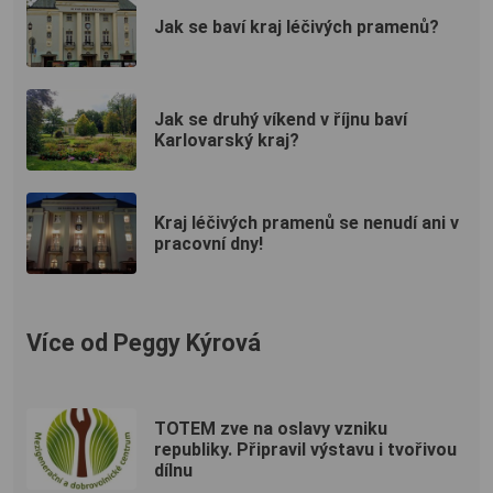
Jak se baví kraj léčivých pramenů?
Jak se druhý víkend v říjnu baví
Karlovarský kraj?
Kraj léčivých pramenů se nenudí ani v
pracovní dny!
Více od Peggy Kýrová
TOTEM zve na oslavy vzniku
republiky. Připravil výstavu i tvořivou
dílnu