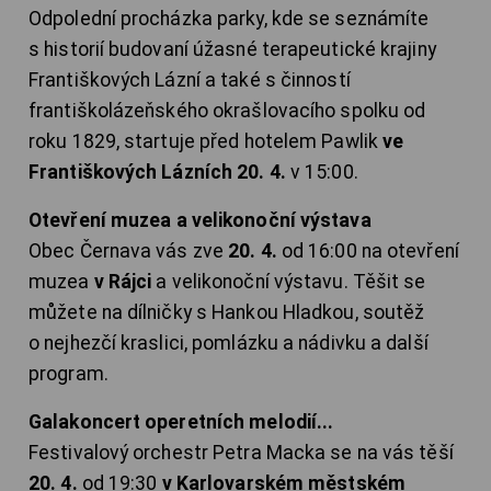
Odpolední procházka parky, kde se seznámíte
s historií budovaní úžasné terapeutické krajiny
Františkových Lázní a také s činností
františkolázeňského okrašlovacího spolku od
roku 1829, startuje před hotelem Pawlik
ve
Františkových Lázních 20. 4.
v 15:00.
Otevření muzea a velikonoční výstava
Obec Černava vás zve
20. 4.
od 16:00 na otevření
muzea
v Rájci
a velikonoční výstavu. Těšit se
můžete na dílničky s Hankou Hladkou, soutěž
o nejhezčí kraslici, pomlázku a nádivku a další
program.
Galakoncert operetních melodií...
Festivalový orchestr Petra Macka se na vás těší
20. 4.
od 19:30
v Karlovarském městském