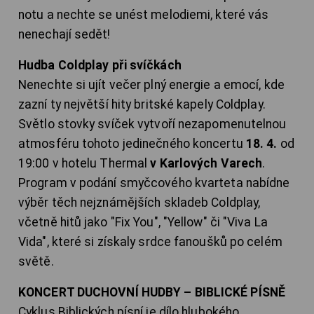
notu a nechte se unést melodiemi, které vás
nenechají sedět!
Hudba Coldplay při svíčkách
Nenechte si ujít večer plný energie a emocí, kde
zazní ty největší hity britské kapely Coldplay.
Světlo stovky svíček vytvoří nezapomenutelnou
atmosféru tohoto jedinečného koncertu
18. 4.
od
19:00 v hotelu Thermal
v Karlových Varech
.
Program v podání smyčcového kvarteta nabídne
výběr těch nejznámějších skladeb Coldplay,
včetně hitů jako "Fix You", "Yellow" či "Viva La
Vida", které si získaly srdce fanoušků po celém
světě.
KONCERT DUCHOVNÍ HUDBY – BIBLICKÉ PÍSNĚ
Cyklus Biblických písní je dílo hlubokého