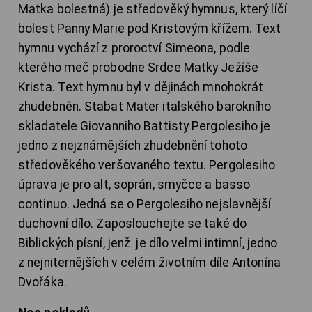
Matka bolestná) je středověký hymnus, který líčí
bolest Panny Marie pod Kristovým křížem. Text
hymnu vychází z proroctví Simeona, podle
kterého meč probodne Srdce Matky Ježíše
Krista. Text hymnu byl v dějinách mnohokrát
zhudebněn. Stabat Mater italského barokního
skladatele Giovanniho Battisty Pergolesiho je
jedno z nejznámějších zhudebnění tohoto
středověkého veršovaného textu. Pergolesiho
úprava je pro alt, soprán, smyčce a basso
continuo. Jedná se o Pergolesiho nejslavnější
duchovní dílo. Zaposlouchejte se také do
Biblických písní, jenž je dílo velmi intimní, jedno
z nejniternějších v celém životním díle Antonína
Dvořáka.