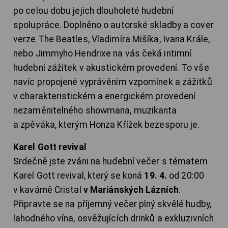
po celou dobu jejich dlouholeté hudební
spolupráce. Doplněno o autorské skladby a cover
verze The Beatles, Vladimíra Mišíka, Ivana Krále,
nebo Jimmyho Hendrixe na vás čeká intimní
hudební zážitek v akustickém provedení. To vše
navíc propojené vyprávěním vzpomínek a zážitků
v charakteristickém a energickém provedení
nezaměnitelného showmana, muzikanta
a zpěváka, kterým Honza Křížek bezesporu je.
Karel Gott revival
Srdečně jste zváni na hudební večer s tématem
Karel Gott revival, který se koná
19. 4.
od 20:00
v kavárně Cristal
v Mariánských Lázních
.
Připravte se na příjemný večer plný skvělé hudby,
lahodného vína, osvěžujících drinků a exkluzivních