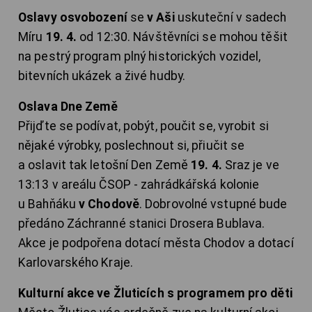
Oslavy osvobození
se
v Aši
uskuteční v sadech
Míru
19. 4.
od 12:30. Návštěvníci se mohou těšit
na pestrý program plný historických vozidel,
bitevních ukázek a živé hudby.
Oslava Dne Země
Přijďte se podívat, pobýt, poučit se, vyrobit si
nějaké výrobky, poslechnout si, přiučit se
a oslavit tak letošní Den Země
19. 4.
Sraz je ve
13:13 v areálu ČSOP - zahrádkářská kolonie
u Bahňáku
v Chodově
. Dobrovolné vstupné bude
předáno Záchranné stanici Drosera Bublava.
Akce je podpořena dotací města Chodov a dotací
Karlovarského Kraje.
Kulturní akce ve Žluticích s programem pro děti