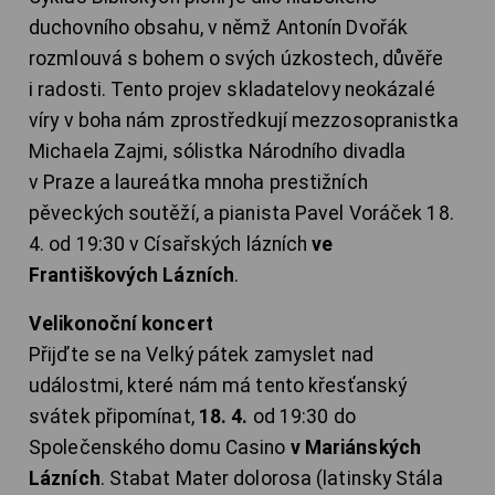
duchovního obsahu, v němž Antonín Dvořák
rozmlouvá s bohem o svých úzkostech, důvěře
i radosti. Tento projev skladatelovy neokázalé
víry v boha nám zprostředkují mezzosopranistka
Michaela Zajmi, sólistka Národního divadla
v Praze a laureátka mnoha prestižních
pěveckých soutěží, a pianista Pavel Voráček 18.
4. od 19:30 v Císařských lázních
ve
Františkových Lázních
.
Velikonoční koncert
Přijďte se na Velký pátek zamyslet nad
událostmi, které nám má tento křesťanský
svátek připomínat,
18. 4.
od 19:30 do
Společenského domu Casino
v Mariánských
Lázních
. Stabat Mater dolorosa (latinsky Stála