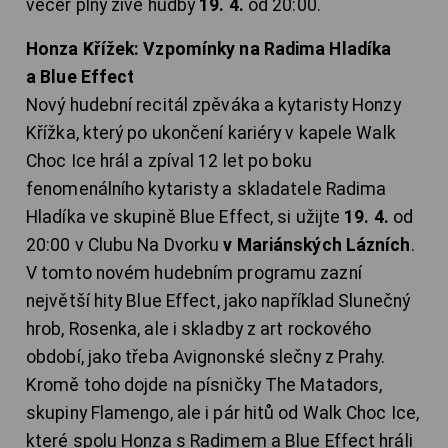
večer plný živé hudby
19. 4.
od 20:00.
Honza Křížek: Vzpomínky na Radima Hladíka
a Blue Effect
Nový hudební recitál zpěváka a kytaristy Honzy
Křížka, který po ukončení kariéry v kapele Walk
Choc Ice hrál a zpíval 12 let po boku
fenomenálního kytaristy a skladatele Radima
Hladíka ve skupině Blue Effect, si užijte
19. 4.
od
20:00 v Clubu Na Dvorku
v Mariánských Lázních
.
V tomto novém hudebním programu zazní
největší hity Blue Effect, jako například Slunečný
hrob, Rosenka, ale i skladby z art rockového
období, jako třeba Avignonské slečny z Prahy.
Kromě toho dojde na písničky The Matadors,
skupiny Flamengo, ale i pár hitů od Walk Choc Ice,
které spolu Honza s Radimem a Blue Effect hráli