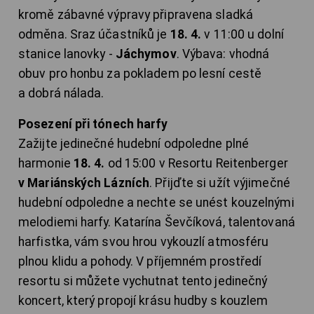
kromě zábavné výpravy připravena sladká
odměna. Sraz účastníků je
18. 4.
v 11:00 u dolní
stanice lanovky -
Jáchymov
. Výbava: vhodná
obuv pro honbu za pokladem po lesní cestě
a dobrá nálada.
Posezení při tónech harfy
Zažijte jedinečné hudební odpoledne plné
harmonie
18. 4.
od 15:00 v Resortu Reitenberger
v Mariánských Lázních
. Přijďte si užít výjimečné
hudební odpoledne a nechte se unést kouzelnými
melodiemi harfy. Katarína Ševčíková, talentovaná
harfistka, vám svou hrou vykouzlí atmosféru
plnou klidu a pohody. V příjemném prostředí
resortu si můžete vychutnat tento jedinečný
koncert, který propojí krásu hudby s kouzlem