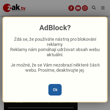
Kam se vypravíte během
AdBlock?
velikonočního víkendu v
Karlovarském kraji?
Zdá se, že používáte nástroj pro blokování
reklamy.
Reklamy nám pomáhají udržovat obsah webu
Aktuality
Kultura
aktuální.
Je možné, že se Vám nezobrazí některé části
Od
Peggy Kýrová
–
18. 4. 2025
|
04:25
webu. Prosíme, deaktivujte jej.
Ok