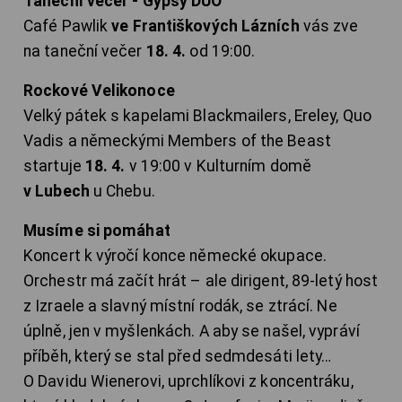
Taneční večer - Gypsy DUO
Café Pawlik
ve Františkových Lázních
vás zve
na taneční večer
18. 4.
od 19:00.
Rockové Velikonoce
Velký pátek s kapelami Blackmailers, Ereley, Quo
Vadis a německými Members of the Beast
startuje
18. 4.
v 19:00 v Kulturním domě
v Lubech
u Chebu.
Musíme si pomáhat
Koncert k výročí konce německé okupace.
Orchestr má začít hrát – ale dirigent, 89-letý host
z Izraele a slavný místní rodák, se ztrácí. Ne
úplně, jen v myšlenkách. A aby se našel, vypráví
příběh, který se stal před sedmdesáti lety…
O Davidu Wienerovi, uprchlíkovi z koncentráku,