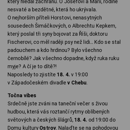
který hledal záchranu. O Josefovi a Marii, rodině
nesvaté a bezdětné, která ho ukrývala.
O nejhorším příteli Horstovi, nenasytných
sousedech Šimáčkových, o Albrechtu Kepkem,
který poslal tři syny bojovat za Říši, doktoru
Fischerovi, co měl raději psy než lidi… Kdo se stal
padouchem a kdo hrdinou? Bylo všechno
černobílé? Jak všechno dopadne, když ruka ruku
myje? A čí je to dítě?!
Naposledy to zjistíte
18. 4.
v 19:00
v Západočeském divadle
v Chebu
.
Točna vibes
Srdečně jste zváni na taneční večer s živou
hudbou, která vás roztančí rytmy oblíbených
světových a českých šlágrů,
18. 4.
od 19:00 do
Domu kultury
Ostrov
. Nalaďte se na pohodovou