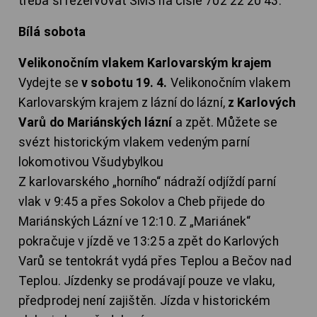
třeba si rezervovat SMS na čísle 702 22 20 43.
Bílá sobota
Velikonočním vlakem Karlovarským krajem
Vydejte se
v sobotu 19. 4.
Velikonočním vlakem
Karlovarským krajem z lázní do lázní,
z Karlových
Varů do Mariánských lázní
a zpět. Můžete se
svézt historickým vlakem vedeným parní
lokomotivou Všudybylkou
Z karlovarského „horního“ nádraží odjíždí parní
vlak v 9:45 a přes Sokolov a Cheb přijede do
Mariánských Lázní ve 12:10. Z „Mariánek“
pokračuje v jízdě ve 13:25 a zpět do Karlových
Varů se tentokrát vydá přes Teplou a Bečov nad
Teplou. Jízdenky se prodávají pouze ve vlaku,
předprodej není zajištěn. Jízda v historickém