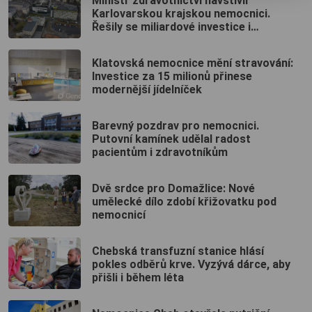
Ministr zdravotnictví navštívil
Karlovarskou krajskou nemocnici.
Řešily se miliardové investice i
budoucnost porodnic
Klatovská nemocnice mění stravování:
Investice za 15 milionů přinese
modernější jídelníček
Barevný pozdrav pro nemocnici.
Putovní kamínek udělal radost
pacientům i zdravotníkům
Dvě srdce pro Domažlice: Nové
umělecké dílo zdobí křižovatku pod
nemocnicí
Chebská transfuzní stanice hlásí
pokles odběrů krve. Vyzývá dárce, aby
přišli i během léta