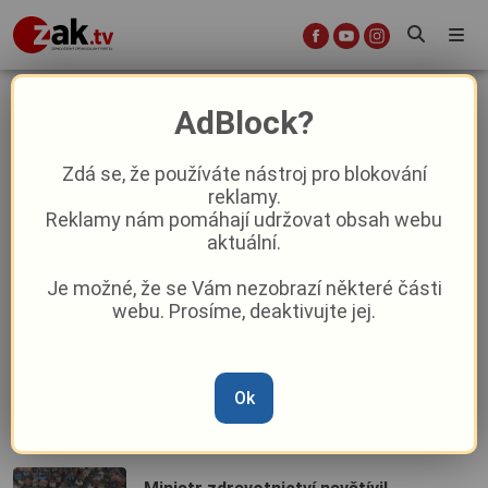
nemocnice
AdBlock?
Zdá se, že používáte nástroj pro blokování
Konec přeplněných parkovišť u
reklamy.
nemocnice v Domažlicích? Kapacita
Reklamy nám pomáhají udržovat obsah webu
vzroste o polovinu
aktuální.
Je možné, že se Vám nezobrazí některé části
Slunce, voda a vzduch. Znáte příběh
webu. Prosíme, deaktivujte jej.
uměleckého díla na fasádě Rokycanské
nemocnice?
Budoucnost zdravotnictví v
Ok
Karlovarském kraji řešili odborníci. Na
stole byly nemocnice i záchranná
služba