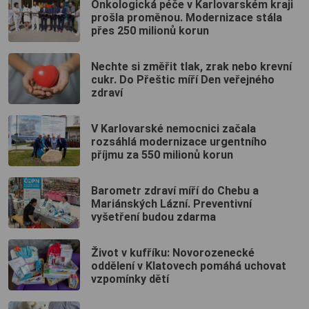
Onkologická péče v Karlovarském kraji
prošla proměnou. Modernizace stála
přes 250 milionů korun
Nechte si změřit tlak, zrak nebo krevní
cukr. Do Přeštic míří Den veřejného
zdraví
V Karlovarské nemocnici začala
rozsáhlá modernizace urgentního
příjmu za 550 milionů korun
Barometr zdraví míří do Chebu a
Mariánských Lázní. Preventivní
vyšetření budou zdarma
Život v kufříku: Novorozenecké
oddělení v Klatovech pomáhá uchovat
vzpomínky dětí