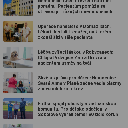
Nemocnice Cheb otevřela nutriční
poradnu. Pacientům pomůže se
stravou při různých onemocněních
Operace nanečisto v Domažlicích.
Lékaři dostali trenažer, na kterém
zkouší šití v těle pacienta
Léčba zvířecí láskou v Rokycanech:
Chlupatá dvojice Zafi a Ori vrací
pacientům úsměv na tvář
Skvělá zpráva pro dárce: Nemocnice
Svatá Anna v Plané začne vedle plazmy
znovu odebírat i krev
Fotbal spojil policisty a vietnamskou
komunitu. Pro dětské oddělení v
Sokolově vybrali téměř 90 tisíc korun