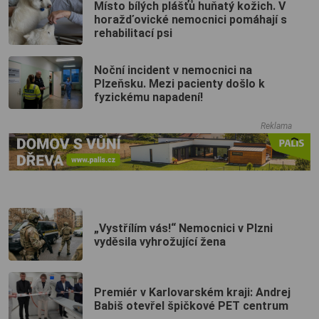
Místo bílých plášťů huňatý kožich. V
horažďovické nemocnici pomáhají s
rehabilitací psi
Noční incident v nemocnici na
Plzeňsku. Mezi pacienty došlo k
fyzickému napadení!
Reklama
„Vystřílím vás!“ Nemocnici v Plzni
vyděsila vyhrožující žena
Premiér v Karlovarském kraji: Andrej
Babiš otevřel špičkové PET centrum