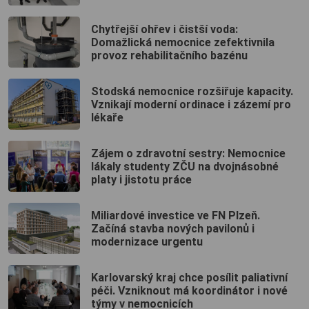
Chytřejší ohřev i čistší voda:
Domažlická nemocnice zefektivnila
provoz rehabilitačního bazénu
Stodská nemocnice rozšiřuje kapacity.
Vznikají moderní ordinace i zázemí pro
lékaře
Zájem o zdravotní sestry: Nemocnice
lákaly studenty ZČU na dvojnásobné
platy i jistotu práce
Miliardové investice ve FN Plzeň.
Začíná stavba nových pavilonů i
modernizace urgentu
Karlovarský kraj chce posílit paliativní
péči. Vzniknout má koordinátor i nové
týmy v nemocnicích