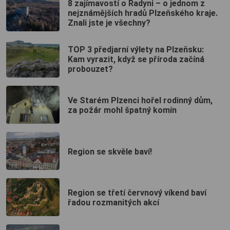
8 zajímavostí o Radyni – o jednom z
nejznámějších hradů Plzeňského kraje.
Znali jste je všechny?
TOP 3 předjarní výlety na Plzeňsku:
Kam vyrazit, když se příroda začíná
probouzet?
Ve Starém Plzenci hořel rodinný dům,
za požár mohl špatný komín
Region se skvěle baví!
Region se třetí červnový víkend baví
řadou rozmanitých akcí