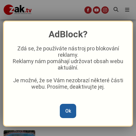
Starý Plzenec
AdBlock?
Zdá se, že používáte nástroj pro blokování
Bývalý sběrný dvůr zaplavily tuny
reklamy.
odpadu. Bezohledný čin ve Starém
Reklamy nám pomáhají udržovat obsah webu
Plzenci už vyšetřuje policie
aktuální.
Je možné, že se Vám nezobrazí některé části
Škola a hala ve Starém Plzenci bojují o
webu. Prosíme, deaktivujte jej.
Stavbu roku Plzeňského kraje.
Podpořte je svým hlase
Kam za koupáním v Plzeňském kraji?
Ok
Bolevák láká na nová mola, Starý
Plzenec na zrekonstruovanou plovárnu