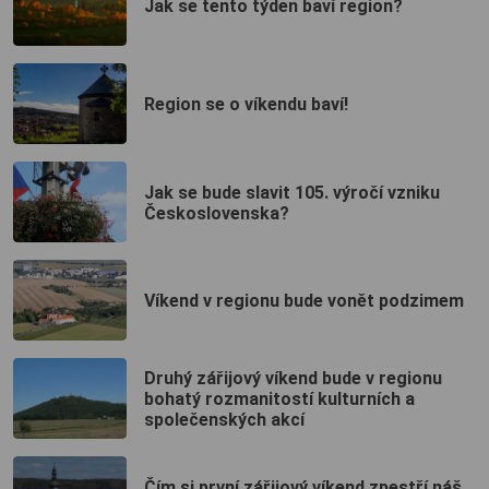
Jak se tento týden baví region?
Region se o víkendu baví!
Jak se bude slavit 105. výročí vzniku
Československa?
Víkend v regionu bude vonět podzimem
Druhý zářijový víkend bude v regionu
bohatý rozmanitostí kulturních a
společenských akcí
Čím si první zářijový víkend zpestří náš