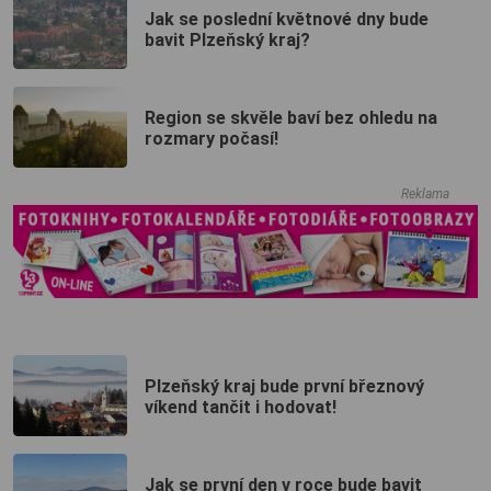
Jak se poslední květnové dny bude
bavit Plzeňský kraj?
Region se skvěle baví bez ohledu na
rozmary počasí!
Reklama
Plzeňský kraj bude první březnový
víkend tančit i hodovat!
Jak se první den v roce bude bavit