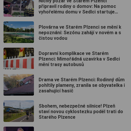
Ničivý požár ve Starém Plzenci
připravil rodiny o domov: Na pomoc
vyhořelému domu v Sedlci startuje
sbírka
Plovárna ve Starém Plzenci se mění k
nepoznání: Sezónu zahájí v novém a s
čistou vodou
Dopravní komplikace ve Starém
Plzenci: Mimořádná uzavírka v Sedlci
mění trasy autobusů
Drama ve Starém Plzenci: Rodinný dům
pohltily plameny, zranila se obyvatelka i
zasahující hasič
Sbohem, nebezpečné silnice! Plzeň
staví novou cyklostezku podél trati do
Starého Plzence