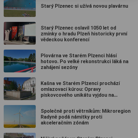
Starý Plzenec si užívá novou plavárnu
Starý Plzenec oslavil 1050 let od
zmínky o hradu Plzeň historicky první
vědeckou konferencí
Plovárna ve Starém Plzenci hlásí
hotovo. Po velké rekonstrukci láká na
zahájení sezóny
Kašna ve Starém Plzenci prochází
omlazovací kúrou: Opravy
pískovcového unikátu vyjdou na
desítky tisíc
Společně proti větrníkům: Mikroregion
Radyně podá námitky proti
akceleračním zónám