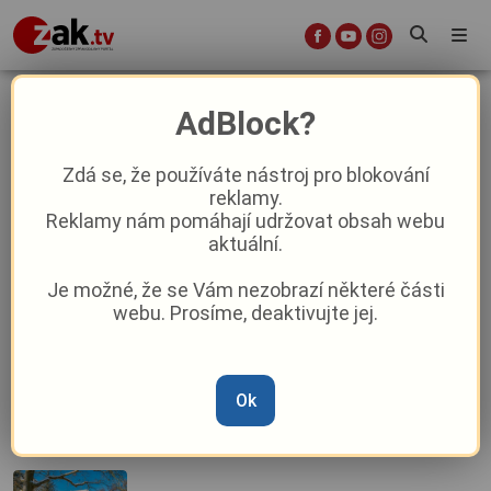
tanecni vecer
AdBlock?
Zdá se, že používáte nástroj pro blokování
reklamy.
Kam se můžete vypravit na přelomu
Reklamy nám pomáhají udržovat obsah webu
září a října v Plzeňském kraji?
aktuální.
Je možné, že se Vám nezobrazí některé části
Kam se vypravíte během velikonočního
webu. Prosíme, deaktivujte jej.
víkendu v Karlovarském kraji?
Ok
Kraj léčivých pramenů ani v pracovní
dny nespí