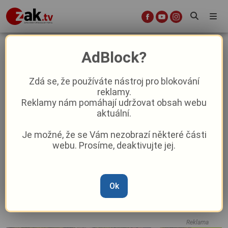
zzs
AdBlock?
Zdá se, že používáte nástroj pro blokování
reklamy.
Drama na Rokycansku: U Oseka sjel do
Reklamy nám pomáhají udržovat obsah webu
příkopu autobus s dětmi
aktuální.
Je možné, že se Vám nezobrazí některé části
Místo márnice moderní základna i s
webu. Prosíme, deaktivujte jej.
posilovnou. Sušičtí záchranáři opustí
těsný podnájem
Ok
Šance pro zájemce o práci záchranáře:
Nový studijní program v Sokolově
Reklama