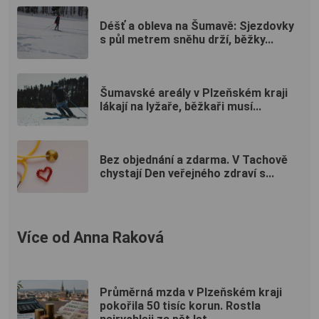
Déšť a obleva na Šumavě: Sjezdovky
s půl metrem sněhu drží, běžky...
Šumavské areály v Plzeňském kraji
lákají na lyžaře, běžkaři musí...
Bez objednání a zdarma. V Tachově
chystají Den veřejného zdraví s...
Více od Anna Raková
Průměrná mzda v Plzeňském kraji
pokořila 50 tisíc korun. Rostla