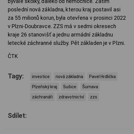
bývalé školky, daleko od nemocnice. Zatím
poslední nová základna, kterou kraj postavil asi
za 55 milionů korun, byla otevřena v prosinci 2022
v Plzni-Doubravce. ZZS má v sedmi okresech
kraje 26 stanovišť a jednu armádní základnu
letecké záchranné služby. Pět základen je v Plzni.
ČTK
Tagy:
investice
nová základna
Pavel Hrdlička
Plzeňský kraj
Sušice
Šumava
záchranáři
zdravotnictví
zzs
Sdílet: