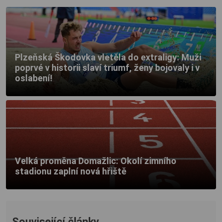
Plzeňská Škodovka vletěla do extraligy: Muži
poprvé v historii slaví triumf, ženy bojovaly i v
oslabení!
Velká proměna Domažlic: Okolí zimního
stadionu zaplní nová hřiště
Související články