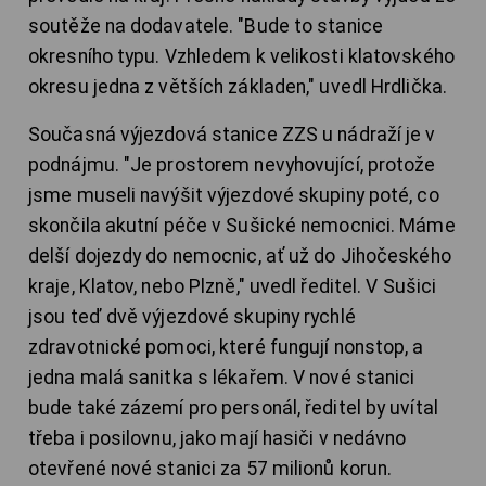
soutěže na dodavatele. "Bude to stanice
okresního typu. Vzhledem k velikosti klatovského
okresu jedna z větších základen," uvedl Hrdlička.
Současná výjezdová stanice ZZS u nádraží je v
podnájmu. "Je prostorem nevyhovující, protože
jsme museli navýšit výjezdové skupiny poté, co
skončila akutní péče v Sušické nemocnici. Máme
delší dojezdy do nemocnic, ať už do Jihočeského
kraje, Klatov, nebo Plzně," uvedl ředitel. V Sušici
jsou teď dvě výjezdové skupiny rychlé
zdravotnické pomoci, které fungují nonstop, a
jedna malá sanitka s lékařem. V nové stanici
bude také zázemí pro personál, ředitel by uvítal
třeba i posilovnu, jako mají hasiči v nedávno
otevřené nové stanici za 57 milionů korun.