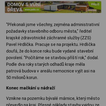
"Překonali jsme všechny, zejména administrativní
požadavky stavebního odboru města," ředitel
krajské zdravotnické záchranné služby (ZZS)
Pavel Hrdlička. Pracuje se na projektu. Hrdlička
doufá, že do konce roku bude vydané stavební
povolení. "Počítáme se stavbou příští rok," dodal.
Podle dva roky starých odhadů kraje měla
patrová budova v areálu nemocnice vyjít asi na
50 milionů korun.
Konec mačkání u nádraží
Vznikne na pozemku bývalé márnice, který město
převedlo na kraj. Přesné náklady stavby vyjdou ze