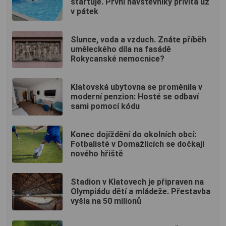
startuje. První návštěvníky přivítá už
v pátek
Slunce, voda a vzduch. Znáte příběh
uměleckého díla na fasádě
Rokycanské nemocnice?
Klatovská ubytovna se proměnila v
moderní penzion: Hosté se odbaví
sami pomocí kódu
Konec dojíždění do okolních obcí:
Fotbalisté v Domažlicích se dočkají
nového hřiště
Stadion v Klatovech je připraven na
Olympiádu dětí a mládeže. Přestavba
vyšla na 50 milionů