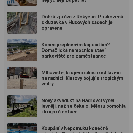
nejrychleji za pět let
Dobrá zpráva z Rokycan: Poškozená
skluzavka v Husových sadech je
opravena
Konec přeplněným kapacitám?
Domažlická nemocnice staví
parkoviště pro zaměstnance
Mlhoviště, kropení silnic i ochlazení
na radnici. Klatovy bojují s tropickými
vedry
Nový akvadukt na Hadrovci vyšel
levněji, než se čekalo. Městu pomohla
i krajská dotace
Koupání v Nepomuku konečně