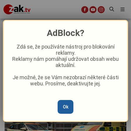
Místo márnice moderní základna i s
AdBlock?
posilovnou. Sušičtí záchranáři
opustí těsný podnájem
Zdá se, že používáte nástroj pro blokování
reklamy.
Reklamy nám pomáhají udržovat obsah webu
Aktuality
Z kraje
aktuální.
Je možné, že se Vám nezobrazí některé části
Od
Anna Raková
–
19. 5.
|
14:06
webu. Prosíme, deaktivujte jej.
Ok