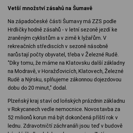
Vetší množství zásahů na Šumavě
Na západočeské části Šumavy má ZZS podle
Hrdličky hodně zásahů - v letní sezoně jezdí ke
zraněným cyklistům a v zimě k lyžařům. V
rekreačních střediscích v sezoně násobně
narůstají počty obyvatel, třeba v Železné Rudě.
"Díky tomu, že máme na Klatovsku další základny
na Modravě, v Horažďovicích, Klatovech, Železné
Rudě a Nýrsku, splňujeme zákonnou dojezdovou
dobu do 20 minut," dodal.
Plzeňský kraj staví od loňských prázdnin základnu
v Rokycanech vedle nemocnice. Novostavba za
52 milionů korun má být dokončená příští rok v
lednu. Zdravotničtí záchranáři jsou teď v budově