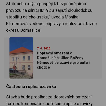
Stříbrného mlýna přispějí k bezpečnějšímu
provozu na silnici II/192 a zajistí dlouhodobou
stabilitu celého úseku,“ uvedla Monika
Klimentová, vedoucí přípravy a realizace staveb
okresu Domažlice.
7. 6. 2026
Dopravní omezení v
Domažlicích: Ulice Boženy
Němcové se uzavře pro auta i
chodce
Částečná i úplná uzavírka
Stavba bude probíhat za dopravních omezení
formou kombinace částečné a úplné uzavírky.