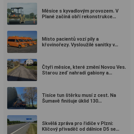
Měsíce s kyvadlovým provozem. V
Plané začíná obří rekonstrukce...
Místo pacientů vozí pily a
křovinořezy. Vysloužilé sanitky v...
Čtyři měsíce, které změní Novou Ves.
Starou zeď nahradí gabiony a...
Tisíce tun štěrku musí z cest. Na
Šumavě finišuje úklid 130...
Skvělá zpráva pro řidiče v Plzni:
Klíčový přivaděč od dálnice D5 se...