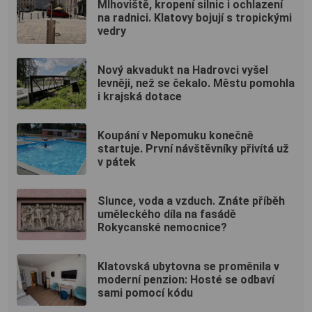
Mlhoviště, kropení silnic i ochlazení
na radnici. Klatovy bojují s tropickými
vedry
Nový akvadukt na Hadrovci vyšel
levněji, než se čekalo. Městu pomohla
i krajská dotace
Koupání v Nepomuku konečně
startuje. První návštěvníky přivítá už
v pátek
Slunce, voda a vzduch. Znáte příběh
uměleckého díla na fasádě
Rokycanské nemocnice?
Klatovská ubytovna se proměnila v
moderní penzion: Hosté se odbaví
sami pomocí kódu