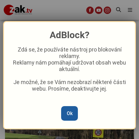
U Stříbrného mlýna začala stavba
AdBlock?
opěrné zdi za miliony. Řidiče čekají
uzavírky
Zdá se, že používáte nástroj pro blokování
reklamy.
Reklamy nám pomáhají udržovat obsah webu
Aktuality
Doprava
Aktuálně
aktuální.
Je možné, že se Vám nezobrazí některé části
Od
Anna Raková
–
15. 6.
|
11:50
webu. Prosíme, deaktivujte jej.
Ok