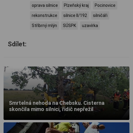
oprava silnice
Plzeňský kraj
Pocinovice
rekonstrukce
silnice II/192
silničáři
Stříbrný mlýn
SÚSPK
uzavírka
Sdílet:
Smrtelná nehoda na Chebsku. Cisterna
skončila mimo silnici, řidič nepřežil