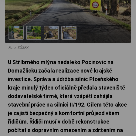
Foto: SÚSPK
U Stříbrného mlýna nedaleko Pocinovic na
Domažlicku začala realizace nové krajské
investice. Správa a údržba silnic Plzeňského
kraje minulý týden oficiálně předala staveniště
dodavatelské firmě, která vzápětí zahájila
stavební práce na silnici II/192. Cílem této akce
je zajisti bezpečný a komfortní průjezd všem
řidičům. Řidiči musí v době rekonstrukce
počítat s dopravním omezením a zdržením na