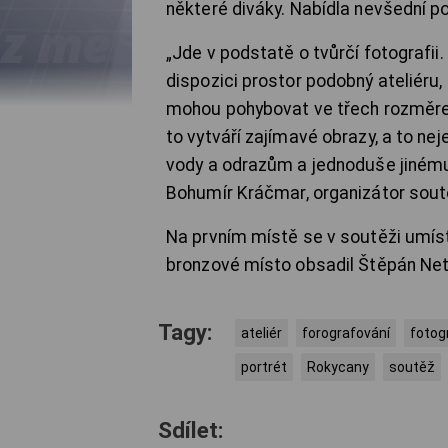
některé diváky. Nabídla nevšední po
„Jde v podstatě o tvůrčí fotografi
dispozici prostor podobný ateliéru, 
mohou pohybovat ve třech rozměre
to vytváří zajímavé obrazy, a to nej
vody a odrazům a jednoduše jinému
Bohumír Kráčmar, organizátor sout
Na prvním místě se v soutěži umísti
bronzové místo obsadil Štěpán Net
Tagy:
ateliér
forografování
fotog
portrét
Rokycany
soutěž
Sdílet: