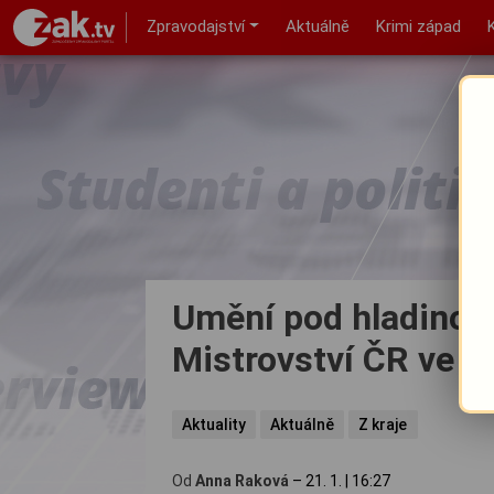
Zpravodajství
Aktuálně
Krimi západ
Umění pod hladinou:
Mistrovství ČR ve f
Aktuality
Aktuálně
Z kraje
Od
Anna Raková
–
21. 1.
|
16:27