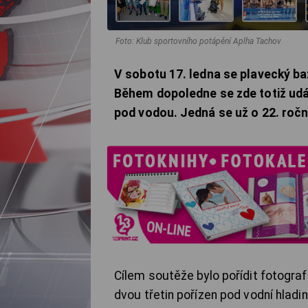
Foto: Klub sportovního potápění Aplha Tachov
V sobotu 17. ledna se plavecký ba
Během dopoledne se zde totiž udá
pod vodou. Jedná se už o 22. roční
Cílem soutěže bylo pořídit fotogra
dvou třetin pořízen pod vodní hladi