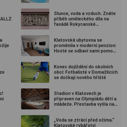
Slunce, voda a vzduch. Znáte
WALLZ
příběh uměleckého díla na
fasádě Rokycanské
nemocnice?
a
Klatovská ubytovna se
žije
proměnila v moderní penzion:
Hosté se odbaví sami pomocí
kódu
Konec dojíždění do okolních
 ze
obcí: Fotbalisté v Domažlicích
se dočkají nového hřiště
c!
Stadion v Klatovech je
ní
připraven na Olympiádu dětí a
mládeže. Přestavba vyšla na
50 milionů
„Voda se ztrácí před očima.“
Klatovské rybářství