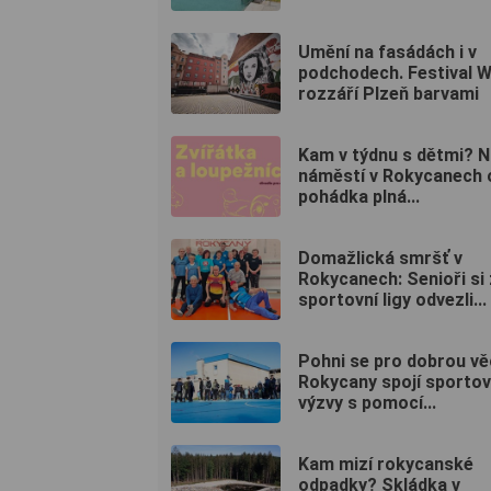
Umění na fasádách i v
podchodech. Festival 
rozzáří Plzeň barvami
Kam v týdnu s dětmi? N
náměstí v Rokycanech o
pohádka plná...
Domažlická smršť v
Rokycanech: Senioři si
sportovní ligy odvezli...
Pohni se pro dobrou vě
Rokycany spojí sportov
výzvy s pomocí...
Kam mizí rokycanské
odpadky? Skládka v