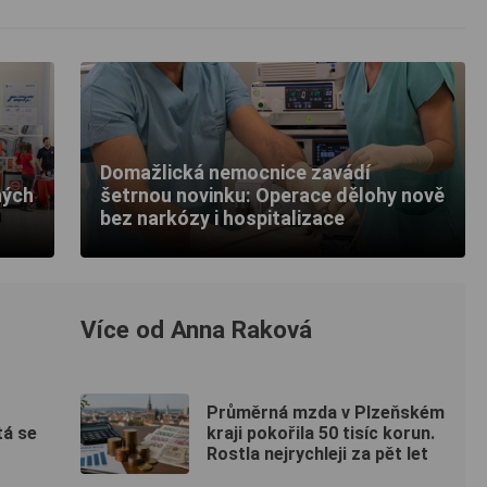
Domažlická nemocnice zavádí
ných
šetrnou novinku: Operace dělohy nově
bez narkózy i hospitalizace
Více od Anna Raková
Průměrná mzda v Plzeňském
tá se
kraji pokořila 50 tisíc korun.
Rostla nejrychleji za pět let