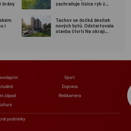
é brány
zachraňuje tisíce ryb z
vysychajících rybníků
ňském
Tachov se dočká desítek
u i
nových bytů. Odstartovala
stavba čtvrti Na okraji
Tachov
vodajství
Sport
ktuálně
Doprava
mi západ
Webkamera
Kultura
cné podmínky