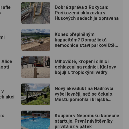
rafie
Dobrá zpráva z Rokycan:
o
Poškozená skluzavka v
Husových sadech je opravena
Konec přeplněným
mi
kapacitám? Domažlická
nemocnice staví parkoviště
pro zaměstnance
 Alice
Mlhoviště, kropení silnic i
osti
ochlazení na radnici. Klatovy
bojují s tropickými vedry
Nový akvadukt na Hadrovci
 v
vyšel levněji, než se čekalo.
ch akcí
Městu pomohla i krajská
dotace
n:
Koupání v Nepomuku konečně
startuje. První návštěvníky
přivítá už v pátek