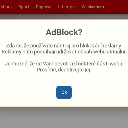
Kultura
Sport
Doprava
Lifestyle
Webkamera
AdBlock?
Zdá se, že používáte nástroj pro blokování reklamy.
Reklamy nám pomáhají udržovat obsah webu aktuální.
Je možné, že se Vám nezobrazí některé části webu.
Prosíme, deaktivujte jej.
 Rokycany patřily
otografování
Ok