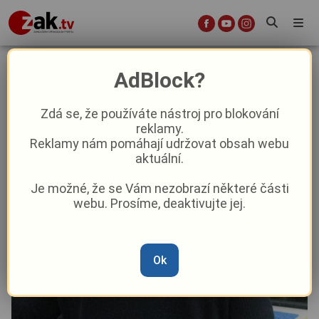
V kraji řádí falešní policisté. Lákají
AdBlock?
z lidí osobní údaje
Zdá se, že používáte nástroj pro blokování
reklamy.
Krimi
Reklamy nám pomáhají udržovat obsah webu
aktuální.
Od
Marie Osvaldová
–
21. 6. 2025
|
09:27
Je možné, že se Vám nezobrazí některé části
webu. Prosíme, deaktivujte jej.
Ok