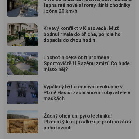
tepna má nové stromy, širší chodníky
i zónu 20 km/h
Krvavý konflikt v Klatovech. Muž
bodnul rivala do břicha, policie ho
dopadla do dvou hodin
Lochotín čeká obří proměna!
Sportoviště U Bazénu zmizí. Co bude
místo něj?
Vypálený byt a masivní evakuace v
Plzni! Hasiči zachraňovali obyvatele v
maskách
Žádný oheň ani pyrotechnika!
Plzeňský kraj prodlužuje protipožární
pohotovost