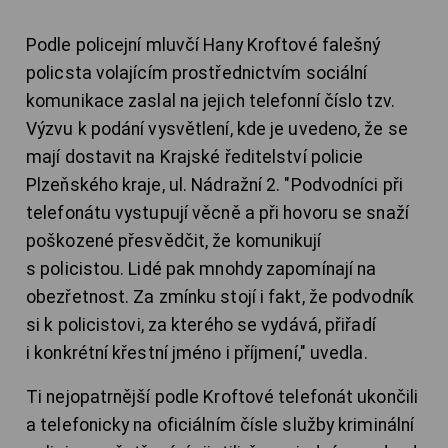
Podle policejní mluvčí Hany Kroftové falešný
policsta volajícím prostřednictvím sociální
komunikace zaslal na jejich telefonní číslo tzv.
Výzvu k podání vysvětlení, kde je uvedeno, že se
mají dostavit na Krajské ředitelství policie
Plzeňského kraje, ul. Nádražní 2. "Podvodníci při
telefonátu vystupují věcně a při hovoru se snaží
poškozené přesvědčit, že komunikují
s policistou. Lidé pak mnohdy zapomínají na
obezřetnost. Za zmínku stojí i fakt, že podvodník
si k policistovi, za kterého se vydává, přiřadí
i konkrétní křestní jméno i příjmení," uvedla.
Ti nejopatrnější podle Kroftové telefonát ukončili
a telefonicky na oficiálním čísle služby kriminální