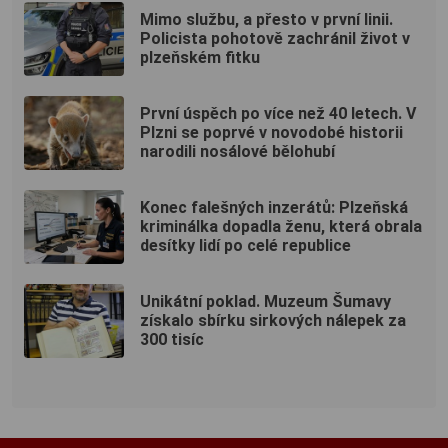
Mimo službu, a přesto v první linii.
Policista pohotově zachránil život v
plzeňském fitku
První úspěch po více než 40 letech. V
Plzni se poprvé v novodobé historii
narodili nosálové bělohubí
Konec falešných inzerátů: Plzeňská
kriminálka dopadla ženu, která obrala
desítky lidí po celé republice
Unikátní poklad. Muzeum Šumavy
získalo sbírku sirkových nálepek za
300 tisíc