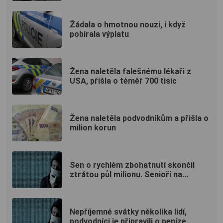
Žádala o hmotnou nouzi, i když
pobírala výplatu
Žena naletěla falešnému lékaři z
USA, přišla o téměř 700 tisíc
Žena naletěla podvodníkům a přišla o
milion korun
Sen o rychlém zbohatnutí skončil
ztrátou půl milionu. Senioři na...
Nepříjemné svátky několika lidí,
podvodníci je připravili o peníze