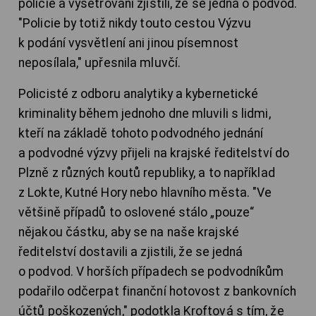
policie a vyšetřování zjistili, že se jedná o podvod.
"Policie by totiž nikdy touto cestou Výzvu
k podání vysvětlení ani jinou písemnost
neposílala," upřesnila mluvčí.
Policisté z odboru analytiky a kybernetické
kriminality během jednoho dne mluvili s lidmi,
kteří na základě tohoto podvodného jednání
a podvodné výzvy přijeli na krajské ředitelství do
Plzně z různých koutů republiky, a to například
z Lokte, Kutné Hory nebo hlavního města. "Ve
většině případů to oslovené stálo „pouze“
nějakou částku, aby se na naše krajské
ředitelství dostavili a zjistili, že se jedná
o podvod. V horších případech se podvodníkům
podařilo odčerpat finanční hotovost z bankovních
účtů poškozených," podotkla Kroftová s tím, že