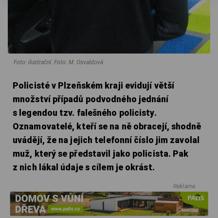
Foto: ilustrační. Foto: M. Osvaldová
Policisté v Plzeňském kraji evidují větší
množství případů podvodného jednání
s legendou tzv. falešného policisty.
Oznamovatelé, kteří se na ně obracejí, shodně
uvádějí, že na jejich telefonní číslo jim zavolal
muž, který se představil jako policista. Pak
z nich lákal údaje s cílem je okrást.
Reklama