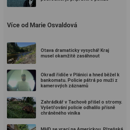
Více od Marie Osvaldová
Otava dramaticky vysychá! Kraj
musel okamžitě zasáhnout
Okradl řidiče v Plánici a hned běžel k
bankomatu. Policie pátrá po muži z
kamerových záznamů
Zahrádkář v Tachově přišel o stromy.
Vyšetřování policie odhalilo přísně
chráněného viníka
MHD se vrací na Americkou. Plzeňská