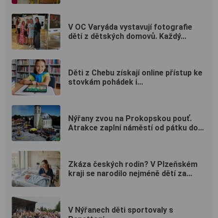
V OC Varyáda vystavují fotografie
dětí z dětských domovů. Každý...
Děti z Chebu získají online přístup ke
stovkám pohádek i...
Nýřany zvou na Prokopskou pouť.
Atrakce zaplní náměstí od pátku do...
Zkáza českých rodin? V Plzeňském
kraji se narodilo nejméně dětí za...
V Nýřanech děti sportovaly s