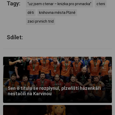
Tagy:
“uz jsem ctenar – knizka pro prvnacka”
cteni
děti
knihovna města Plzně
zaci prvnich trid
Sdílet:
Sen o titulu se rozplynul, plzeňští házenkáři
nestačili na Karvinou