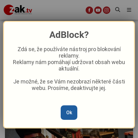
Z prvňáčků jsou rytíři Řádu
AdBlock?
čtenářského
Zdá se, že používáte nástroj pro blokování
reklamy.
Kultura
Reklamy nám pomáhají udržovat obsah webu
aktuální.
Od
Peggy Kýrová
–
25. 5. 2024
|
15:23
Je možné, že se Vám nezobrazí některé části
webu. Prosíme, deaktivujte jej.
Ok