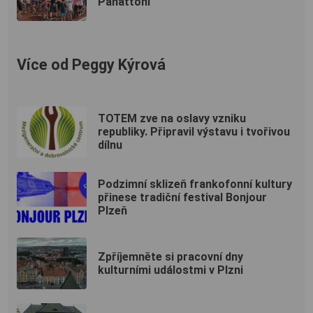
Panattoni
Více od Peggy Kýrová
TOTEM zve na oslavy vzniku
republiky. Připravil výstavu i tvořivou
dílnu
Podzimní sklizeň frankofonní kultury
přinese tradiční festival Bonjour
Plzeň
Zpříjemněte si pracovní dny
kulturními událostmi v Plzni