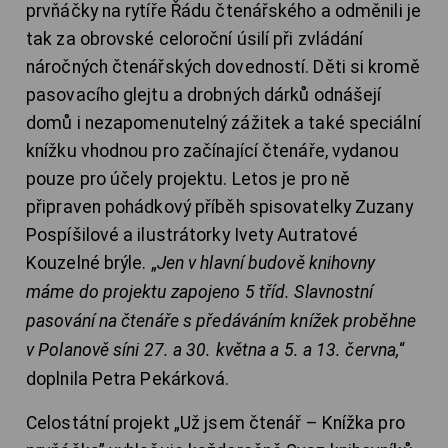
prvňáčky na rytíře Řádu čtenářského a odměnili je
tak za obrovské celoroční úsilí při zvládání
náročných čtenářských dovedností. Děti si kromě
pasovacího glejtu a drobných dárků odnášejí
domů i nezapomenutelný zážitek a také speciální
knížku vhodnou pro začínající čtenáře, vydanou
pouze pro účely projektu. Letos je pro ně
připraven pohádkový příběh spisovatelky Zuzany
Pospíšilové a ilustrátorky Ivety Autratové
Kouzelné brýle. „
Jen v hlavní budově knihovny
máme do projektu zapojeno 5 tříd. Slavnostní
pasování na čtenáře s předáváním knížek proběhne
v Polanově síni 27. a 30. května a 5. a 13. června,
“
doplnila Petra Pekárková.
Celostátní projekt „Už jsem čtenář – Knížka pro