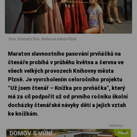
Foto: Ilustrační foto: Knihovna města Plzně
Maraton slavnostního pasování prvňáčků na
čtenáře probíhá v průběhu května a června ve
všech velkých provozech Knihovny města
Plzně. Je vyvrcholením celoročního projektu
“Už jsem čtenář – Knížka pro prvňáčka”, který
má za cíl podpořit už od prvního ročníku školní
docházky čtenářské návyky dětí a jejich vztah
ke knížkám.
Reklama