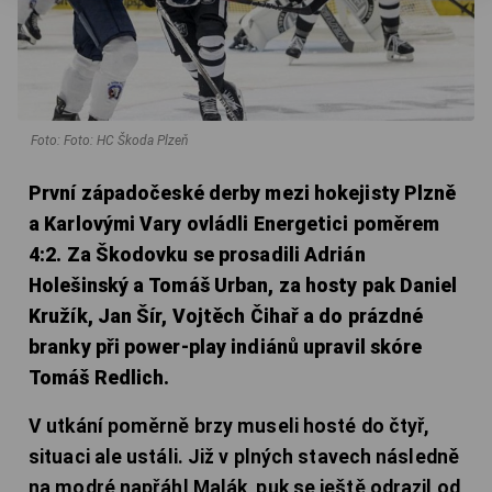
Foto: Foto: HC Škoda Plzeň
První západočeské derby mezi hokejisty Plzně
a Karlovými Vary ovládli Energetici poměrem
4:2. Za Škodovku se prosadili Adrián
Holešinský a Tomáš Urban, za hosty pak Daniel
Kružík, Jan Šír, Vojtěch Čihař a do prázdné
branky při power-play indiánů upravil skóre
Tomáš Redlich.
V utkání poměrně brzy museli hosté do čtyř,
situaci ale ustáli. Již v plných stavech následně
na modré napřáhl Malák, puk se ještě odrazil od