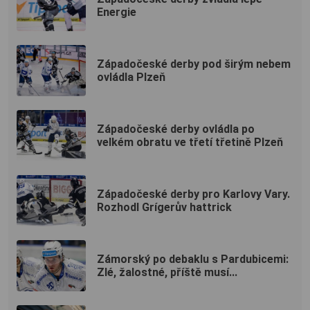
Energie
Západočeské derby pod širým nebem
ovládla Plzeň
Západočeské derby ovládla po
velkém obratu ve třetí třetině Plzeň
Západočeské derby pro Karlovy Vary.
Rozhodl Grígerův hattrick
Zámorský po debaklu s Pardubicemi:
Zlé, žalostné, příště musí...