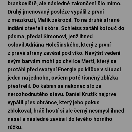
brankoviště, ale následné zakončení šlo mimo.
Druhý jmenovaný posléze vypálil z první
z mezikruží, Malík zakročil. To na druhé straně
indiáni otevřeli skóre. Schleiss zatáhl kotouč do
pásma, předal Simonovi, jenž ihned
oslovil Adriána Holešinského, který z první
z pravé strany zavěsil pod víko. Navýšit vedení
svým barvám mohl po chvilce Mertl, který se
protáhl před svatyní Energie po kličce v situaci
jeden na jednoho, ovšem poté tísněný zblízka
přestřelil. Do kabnin se nakonec šlo za
nerozhodnutého stavu. Daniel Kružík
nejprve
vypálil přes obránce, který jeho pokus
zblokoval, hráč hostí si ale černý nesmysl ihned
našel a následně zavěsil do levého horního
růžku.