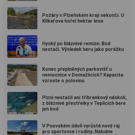
Požáry v Plzeňském kraji nekončí. U
Klikařova hořel hektar lesa
Hyský po bláznivé remíze: Bod
nestačí. Výsledek beru jako porážku
Konec přeplněných parkovišť u
nemocnice v Domažlicích? Kapacita
vzroste o polovinu
Plzni nestačil ani tříbrankový náskok,
z bláznivé přestřelky v Teplicích bere
jen bod
V Psovském údolí vyrůstá nový raj
pro sportovce i rodiny. Nabídne