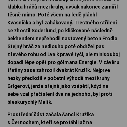
klubka hráčů mezi kruhy, avšak nakonec zamířil
těsně mimo. Poté všem na ledě pláchl
Kvasnička a byl zahákovaný. Trestného střílení
se zhostil Söderlund, po kličkované následně
bekhendem nepřehodil nastavený beton Frodla.
Stejný hráč za nedlouho poté obdržel pas
z levého rohu od Lva k pravé tyči, ale minisouboj
dopadl lépe opět pro gólmana Energie. V závěru
třetiny zase zahrozil dvakrát Kružík. Nejprve
hezky předložil v početní výhodě mezi kruhy
Grígerovi, jenže stejně jako vzápětí, když na
sebe vzal přečíslení dva na jednoho, byl proti
bleskurychlý Malík.
Prostřední část začala šancí Kružíka
s Černochem, kteří se protáhli až na