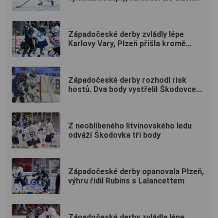
Západočeské derby zvládly lépe
Karlovy Vary, Plzeň přišla kromě...
Západočeské derby rozhodl risk
hostů. Dva body vystřelil Škodovce...
Z neoblíbeného litvínovského ledu
odváží Škodovka tři body
Západočeské derby opanovala Plzeň,
výhru řídil Rubins s Lalancettem
Západočeské derby zvládla lépe