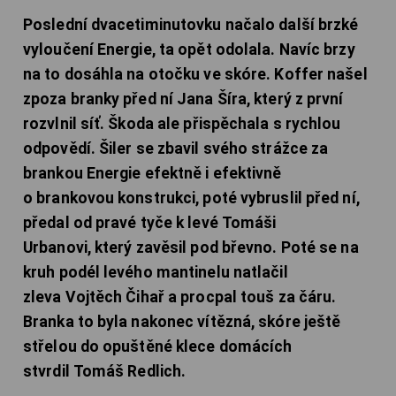
Poslední dvacetiminutovku načalo další brzké
vyloučení Energie, ta opět odolala. Navíc brzy
na to dosáhla na otočku ve skóre. Koffer našel
zpoza branky před ní Jana Šíra, který z první
rozvlnil síť. Škoda ale přispěchala s rychlou
odpovědí. Šiler se zbavil svého strážce za
brankou Energie efektně i efektivně
o brankovou konstrukci, poté vybruslil před ní,
předal od pravé tyče k levé Tomáši
Urbanovi, který zavěsil pod břevno. Poté se na
kruh podél levého mantinelu natlačil
zleva Vojtěch Čihař a procpal touš za čáru.
Branka to byla nakonec vítězná, skóre ještě
střelou do opuštěné klece domácích
stvrdil Tomáš Redlich.