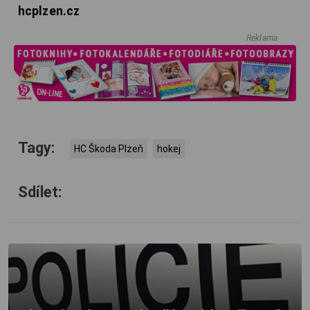
hcplzen.cz
Reklama
Tagy:
HC Škoda Plzeň
hokej
Sdílet: