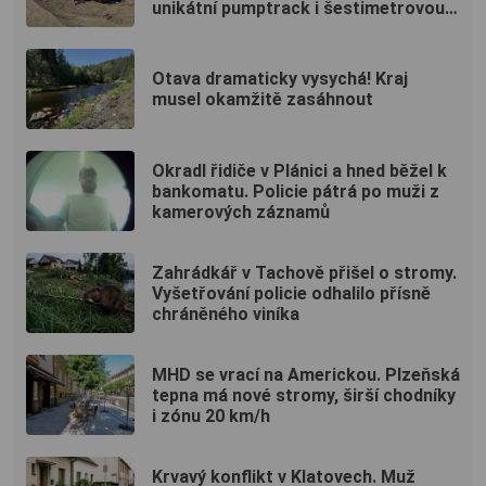
unikátní pumptrack i šestimetrovou
vyhlídku
Otava dramaticky vysychá! Kraj
musel okamžitě zasáhnout
Okradl řidiče v Plánici a hned běžel k
bankomatu. Policie pátrá po muži z
kamerových záznamů
Zahrádkář v Tachově přišel o stromy.
Vyšetřování policie odhalilo přísně
chráněného viníka
MHD se vrací na Americkou. Plzeňská
tepna má nové stromy, širší chodníky
i zónu 20 km/h
Krvavý konflikt v Klatovech. Muž