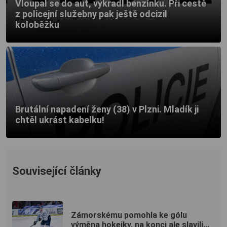
Vloupal se do aut, vykradl benzínku. Při cestě
z policejní služebny pak ještě odcizil
koloběžku
Brutální napadení ženy (38) v Plzni. Mladík ji
chtěl ukrást kabelku!
Související články
Zámorskému pomohla ke gólu
výměna hokejky, na konci ale slavili...