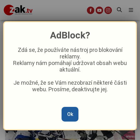
Západočeské derby ovládly Karlovy
AdBlock?
Vary
Zdá se, že používáte nástroj pro blokování
reklamy.
Sport
Reklamy nám pomáhají udržovat obsah webu
aktuální.
Od
Marie Osvaldová
–
20. 8. 2024
|
17:36
Je možné, že se Vám nezobrazí některé části
webu. Prosíme, deaktivujte jej.
Ok