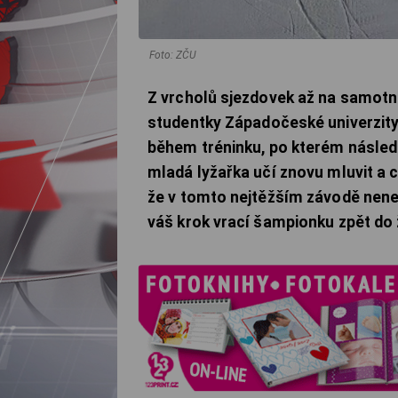
Foto: ZČU
Z vrcholů sjezdovek až na samotné
studentky Západočeské univerzity v
během tréninku, po kterém následo
mladá lyžařka učí znovu mluvit a c
že v tomto nejtěžším závodě nene
váš krok vrací šampionku zpět do 