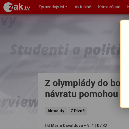
Zpravodajství
Aktuálně
Krimi západ
Z olympiády do boje
návratu pomohou va
Aktuality
Z Plzně
Od
Marie Osvaldová
–
9. 4.
|
07:32