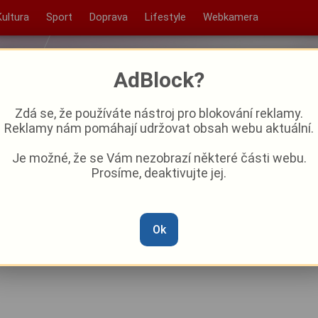
Kultura
Sport
Doprava
Lifestyle
Webkamera
AdBlock?
Zdá se, že používáte nástroj pro blokování reklamy.
Reklamy nám pomáhají udržovat obsah webu aktuální.
Je možné, že se Vám nezobrazí některé části webu.
Prosíme, deaktivujte jej.
 o život. Teď Tereze k
še kilometry
Ok