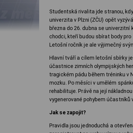
Studentská rivalita jde stranou, kdy
univerzita v Plzni (ZČU) opět vyzý
března do 26. dubna se univerzitní k
chodci, kteří budou sbírat body pro
Letošní ročník je ale výjimečný sv
Hlavní tváří a cílem letošní sbírky 
účastnice zimních olympijských her 
tragickém pádu během tréninku v N
mozku. Po měsíci v umělém spánku 
rehabilituje. Právě na její nákladno
vygenerované pohybem účastníků v
Jak se zapojit?
Pravidla jsou jednoduchá a otevřen