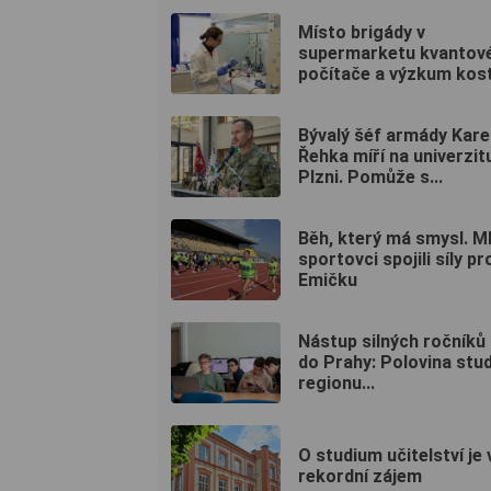
Místo brigády v
supermarketu kvantov
počítače a výzkum kostí
Bývalý šéf armády Kare
Řehka míří na univerzit
Plzni. Pomůže s...
Běh, který má smysl. M
sportovci spojili síly pr
Emičku
Nástup silných ročníků
do Prahy: Polovina stu
regionu...
O studium učitelství je 
rekordní zájem