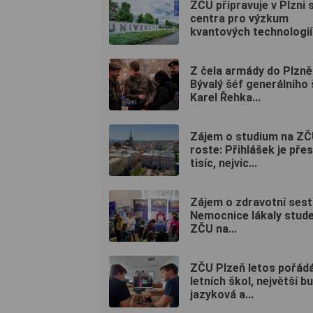
ZČU připravuje v Plzni 
centra pro výzkum
kvantových technologií
Z čela armády do Plzně
Bývalý šéf generálního
Karel Řehka...
Zájem o studium na Z
roste: Přihlášek je přes
tisíc, nejvíc...
Zájem o zdravotní sest
Nemocnice lákaly stud
ZČU na...
ZČU Plzeň letos pořád
letních škol, největší b
jazyková a...