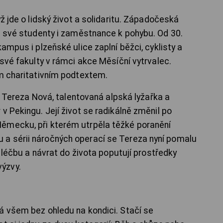
ž jde o lidský život a solidaritu. Západočeská
vá své studenty i zaměstnance k pohybu. Od 30.
ampus i plzeňské ulice zaplní běžci, cyklisty a
 své fakulty v rámci akce Měsíční vytrvalec.
ým charitativním podtextem.
je Tereza Nová, talentovaná alpská lyžařka a
v Pekingu. Její život se radikálně změnil po
ěmecku, při kterém utrpěla těžké poranění
a sérii náročných operací se Tereza nyní pomalu
u léčbu a návrat do života poputují prostředky
ýzvy.
á všem bez ohledu na kondici. Stačí se