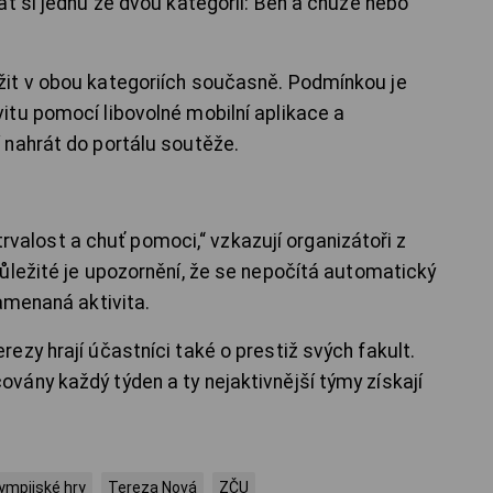
at si jednu ze dvou kategorií: Běh a chůze nebo
it v obou kategoriích současně. Podmínkou je
tu pomocí libovolné mobilní aplikace a
 nahrát do portálu soutěže.
ytrvalost a chuť pomoci,“ vzkazují organizátoři z
ůležité je upozornění, že se nepočítá automatický
amenaná aktivita.
zy hrají účastníci také o prestiž svých fakult.
ány každý týden a ty nejaktivnější týmy získají
ympijské hry
Tereza Nová
ZČU