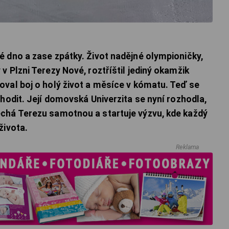
 dno a zase zpátky. Život nadějné olympioničky,
 Plzni Terezy Nové, roztříštil jediný okamžik
val boj o holý život a měsíce v kómatu. Teď se
hodit. Její domovská Univerzita se nyní rozhodla,
chá Terezu samotnou a startuje výzvu, kde každý
života.
Reklama