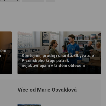
lém
u
Kontejner, prodej i charita. Obyvatelé
Plzeňského kraje patří k
nejaktivnějším v třídění oblečení
Více od Marie Osvaldová