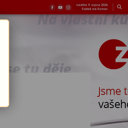
neděle 9. srpna 2026
Svátek má Roman