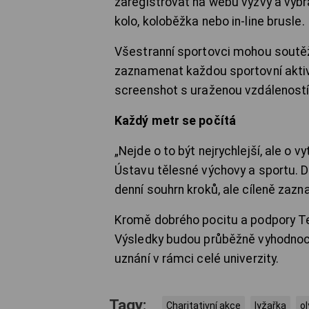
zaregistrovat na webu výzvy a vybr
kolo, koloběžka nebo in-line brusle.
Všestranní sportovci mohou soutěž
zaznamenat každou sportovní aktivi
screenshot s uraženou vzdáleností
Každý metr se počítá
„Nejde o to být nejrychlejší, ale o v
Ústavu tělesné výchovy a sportu. D
denní souhrn kroků, ale cíleně zazn
Kromě dobrého pocitu a podpory Tere
Výsledky budou průběžně vyhodnocov
uznání v rámci celé univerzity.
Tagy:
Charitativní akce
lyžařka
ol