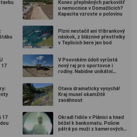
stavbu
Konec přeplněných parkovišť
u nemocnice v Domažlicích?
Kapacita vzroste o polovinu
:
Plzni nestačil ani tříbrankový
 štábu
náskok, z bláznivé přestřelky
v Teplicích bere jen bod
ČU
V Psovském údolí vyrůstá
 17
nový raj pro sportovce i
rodiny. Nabídne unikátní
pumptrack i šestimetrovou
vyhlídku
ry:
Otava dramaticky vysychá!
enty
Kraj musel okamžitě
zasáhnout
á 17
Okradl řidiče v Plánici a hned
udou
běžel k bankomatu. Policie
pátrá po muži z kamerových
záznamů