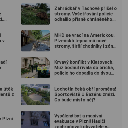
Zahrádkář v Tachově přišel o
é
stromy. Vyšetřování policie
....
odhalilo přísně chráněného
viníka
l
MHD se vrací na Americkou.
u v
Plzeňská tepna má nové
stromy, širší chodníky i zónu
20 km/h
ladí
Krvavý konflikt v Klatovech.
o
Muž bodnul rivala do břicha,
policie ho dopadla do dvou
hodin
 a útěk
Lochotín čeká obří proměna!
dentů z
Sportoviště U Bazénu zmizí.
Co bude místo něj?
Vypálený byt a masivní
v Plzni
evakuace v Plzni! Hasiči
zachraňovali obyvatele v