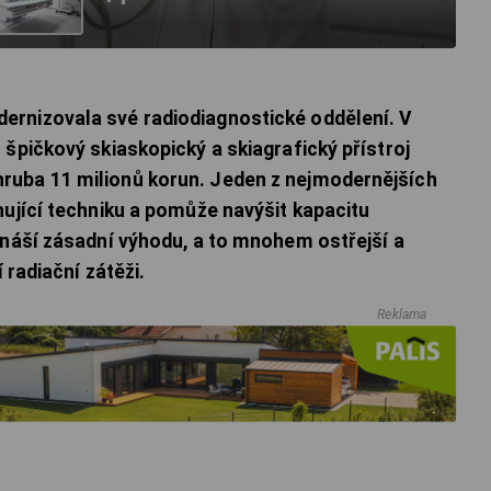
rnizovala své radiodiagnostické oddělení. V
 špičkový skiaskopický a skiagrafický přístroj
ruba 11 milionů korun. Jeden z nejmodernějších
hující techniku a pomůže navýšit kapacitu
ináší zásadní výhodu, a to mnohem ostřejší a
 radiační zátěži.
Reklama