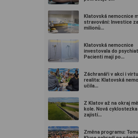
Klatovská nemocnice m
stravování: Investice z
milionů...
Klatovská nemocnice
investovala do psychiat
Pacienti mají po...
Záchranáři v akci i virtu
realita: Klatovská nem
učila...
Z Klatov až na okraj m
kole. Nová cyklostezka
zajistí...
Změna programu: Tom
Kluse nahradí na náměs