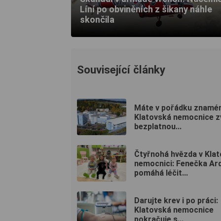
Líní po obviněních z šikany náhle
skončila
Související články
Máte v pořádku znamé
Klatovská nemocnice z
bezplatnou...
Čtyřnohá hvězda v Kla
nemocnici: Fenečka Ar
pomáhá léčit...
Darujte krev i po práci:
Klatovská nemocnice
pokračuje s...