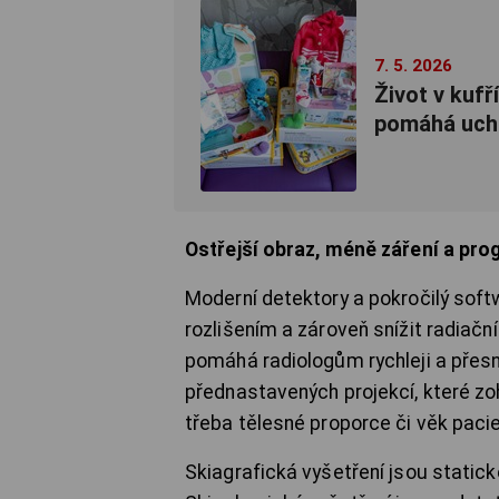
7. 5. 2026
Život v kuf
pomáhá ucho
Ostřejší obraz, méně záření a pr
Moderní detektory a pokročilý soft
rozlišením a zároveň snížit radiač
pomáhá radiologům rychleji a přes
přednastavených projekcí, které zoh
třeba tělesné proporce či věk pacie
Skiagrafická vyšetření jsou statické 