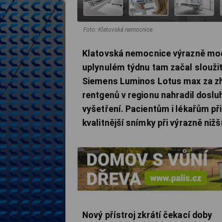
Foto: Klatovská nemocnice
Klatovská nemocnice výrazně mode
uplynulém týdnu tam začal sloužit
Siemens Luminos Lotus max za zh
rentgenů v regionu nahradil doslu
vyšetření. Pacientům i lékařům př
kvalitnější snímky při výrazně nižší
Nový přístroj zkrátí čekací doby