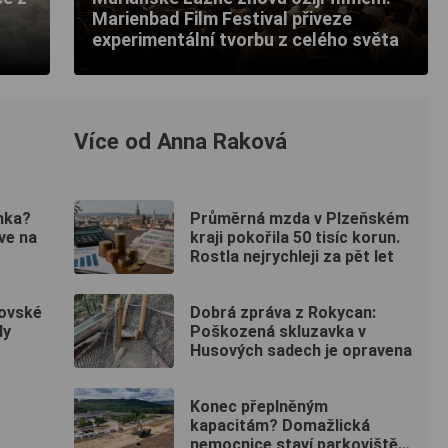
Marienbad Film Festival přiveze
experimentální tvorbu z celého světa
Více od Anna Raková
nka?
Průměrná mzda v Plzeňském
ve na
kraji pokořila 50 tisíc korun.
Rostla nejrychleji za pět let
tovské
Dobrá zpráva z Rokycan:
dy
Poškozená skluzavka v
Husových sadech je opravena
Konec přeplněným
kapacitám? Domažlická
nemocnice staví parkoviště