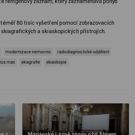
atě rentgenový záznam, který zaznamenává pohyb
 téměř 80 tisíc vyšetření pomocí zobrazovacích
skiagrafických a skiaskopických přístrojích.
modernizace nemocnic
radiodiagnostické oddělení
tus max
skiagrafie
skiaskopie
ce z
Mariánské Lázně znovu ožijí filmem.