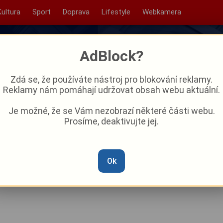
Kultura
Sport
Doprava
Lifestyle
Webkamera
AdBlock?
Zdá se, že používáte nástroj pro blokování reklamy.
Reklamy nám pomáhají udržovat obsah webu aktuální.
Je možné, že se Vám nezobrazí některé části webu.
Prosíme, deaktivujte jej.
 uleví lékařům. Klatovská
 rentgen nové generace
Ok