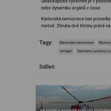
Skiaskopické vyšetření je v podst
nebo dynamiku orgánů v čase.
Klatovská nemocnice loni provedla
metod. Zhruba dvě třetiny právě na 
Tagy:
Klatovská nemocnice
Klatovy
rentgen
Siemens Luminos Lo
Sdílet:
Skandál v armádě vrcholí! Náčelni