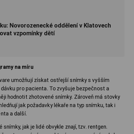
říku: Novorozenecké oddělení v Klatovech
vat vzpomínky dětí
ogramy na míru
ware umožňují získat ostřejší snímky s vyšším
ní dávku pro pacienta. To zvyšuje bezpečnost a
něji hodnotit zhotovené snímky. Zároveň má stovky
ledňují jak požadavky lékaře na typ snímku, tak i
nta a další.
snímky, jak je lidé obvykle znají, tzv. rentgen.