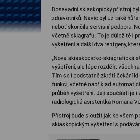
Dosavadní skiaskopický přístroj by
zdravotníků. Navíc byl už také hůře
neboť skončila servisní podpora. Nov
včetně skiagrafu. To je důležité i p
vyšetření a další dva rentgeny, kter
„Nová skiaskopicko-skiagrafická s
vyšetření, ale lépe rozdělit všechn
Tím se i podstatně zkrátí čekání kli
funkcí, včetně například automatic
průběh vyšetření. Její součástí je 
radiologická asistentka Romana V
Přístroj bude sloužit jak ke všem
skiaskopickým vyšetření s podávání