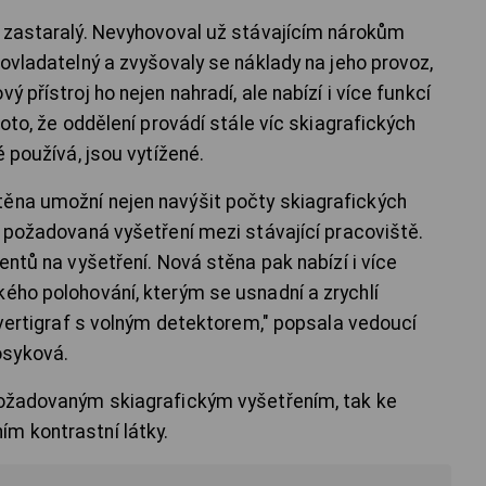
l zastaralý. Nevyhovoval už stávajícím nárokům
 ovladatelný a zvyšovaly se náklady na jeho provoz,
ý přístroj ho nejen nahradí, ale nabízí i více funkcí
roto, že oddělení provádí stále víc skiagrafických
é používá, jsou vytížené.
těna umožní nejen navýšit počty skiagrafických
a požadovaná vyšetření mezi stávající pracoviště.
entů na vyšetření. Nová stěna pak nabízí i více
kého polohování, kterým se usnadní a zrychlí
i vertigraf s volným detektorem," popsala vedoucí
osyková.
 požadovaným skiagrafickým vyšetřením, tak ke
m kontrastní látky.