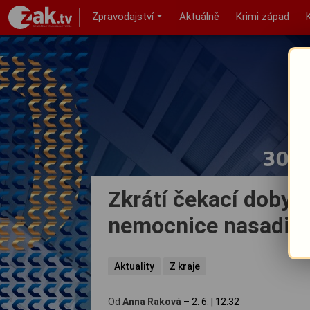
Zpravodajství
Aktuálně
Krimi západ
Zkrátí čekací doby a
nemocnice nasadila
Aktuality
Z kraje
Od
Anna Raková
–
2. 6.
|
12:32