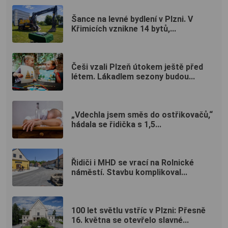
Šance na levné bydlení v Plzni. V
Křimicích vznikne 14 bytů,...
Češi vzali Plzeň útokem ještě před
létem. Lákadlem sezony budou...
„Vdechla jsem směs do ostřikovačů,“
hádala se řidička s 1,5...
Řidiči i MHD se vrací na Rolnické
náměstí. Stavbu komplikoval...
100 let světlu vstříc v Plzni: Přesně
16. května se otevřelo slavné...