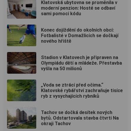
Klatovská ubytovna se proměnila v
moderní penzion: Hosté se odbaví
sami pomocí kódu
Konec dojíždění do okolních obcí:
Fotbalisté v Domažlicích se dočkají
nového hřiště
Stadion v Klatovech je připraven na
Olympiádu dětí a mládeže. Přestavba
vyšla na 50 milionů
„Voda se ztrácí před očima.“
Klatovské rybářství zachraňuje tisíce
ryb z vysychajících rybníků
Tachov se dočká desítek nových
bytů. Odstartovala stavba čtvrti Na
okraji Tachov