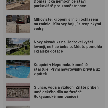
Domažlická nemocnice staví
parkoviště pro zaměstnance
Mlhoviště, kropení silnic i ochlazení
na radnici. Klatovy bojují s tropickými
vedry
Nový akvadukt na Hadrovci vyšel
levněji, než se čekalo. Městu pomohla
i krajská dotace
Koupání v Nepomuku konečně
startuje. První návštěvníky přivítá už
v pátek
Slunce, voda a vzduch. Znáte příběh
uměleckého díla na fasádě
Rokycanské nemocnice?