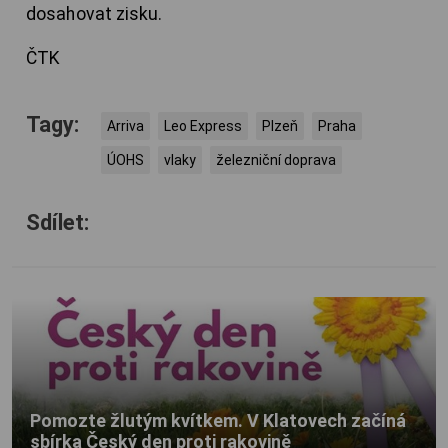
dosahovat zisku.
ČTK
Tagy:
Arriva
Leo Express
Plzeň
Praha
ÚOHS
vlaky
železniční doprava
Sdílet:
Pomozte žlutým kvítkem. V Klatovech začíná
sbírka Český den proti rakovině