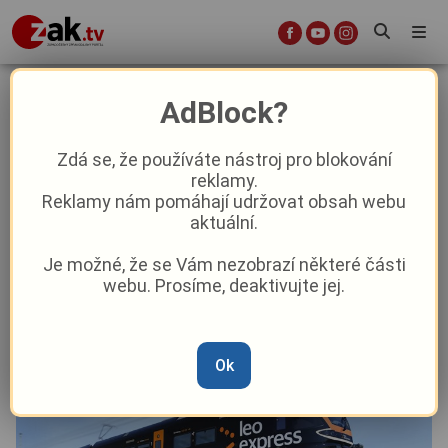
Černé vlaky míří na západ: Leo
AdBlock?
Express vyhrál spor o linku Praha–
Plzeň
Zdá se, že používáte nástroj pro blokování
reklamy.
Reklamy nám pomáhají udržovat obsah webu
Aktuality
Doprava
Aktuálně
aktuální.
Je možné, že se Vám nezobrazí některé části
Od
Anna Raková
–
12. 5.
|
15:28
webu. Prosíme, deaktivujte jej.
Ok