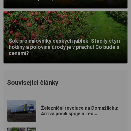
Šok pro milovníky českých jablek. Stačily čtyři
hodiny a polovina úrody je v prachu! Co bude s
cenami?
Související články
Železniční revoluce na Domažlicku:
Arriva posílí spoje a Leo...