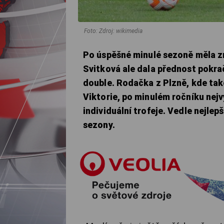
Foto: Zdroj: wikimedia
Po úspěšné minulé sezoně měla zn
Svitková ale dala přednost pokra
double. Rodačka z Plzně, kde tak
Viktorie, po minulém ročníku nej
individuální trofeje. Vedle nejlep
sezony.