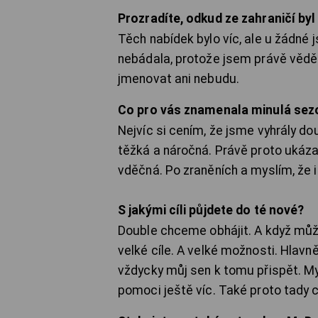
Prozradíte, odkud ze zahraničí byl
Těch nabídek bylo víc, ale u žádné 
nebádala, protože jsem právě vědě
jmenovat ani nebudu.
Co pro vás znamenala minulá sezo
Nejvíc si cením, že jsme vyhrály dou
těžká a náročná. Právě proto ukáz
vděčná. Po zraněních a myslím, že i
S jakými cíli půjdete do té nové?
Double chceme obhájit. A když může
velké cíle. A velké možnosti. Hlavně
vždycky můj sen k tomu přispět. M
pomoci ještě víc. Také proto tady c