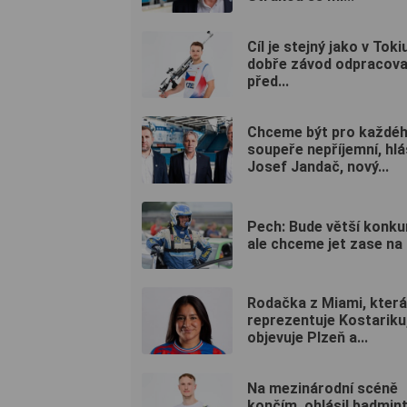
Cíl je stejný jako v Toki
dobře závod odpracovat
před...
Chceme být pro každé
soupeře nepříjemní, hlá
Josef Jandač, nový...
Pech: Bude větší konku
ale chceme jet zase na 
Rodačka z Miami, která
reprezentuje Kostariku
objevuje Plzeň a...
Na mezinárodní scéně
končím, ohlásil badmin