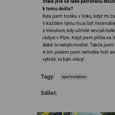
Stala jste se také patronkou McDo
k tomu došlo?
Byla jsem trošku v šoku, když mi za
V každém týmu musí být minimálně 
z minulosti, kdy učitelé nevzali ho
i kdysi v Plzni. Když jsem přišla na 
době to nebylo možné. Takže jsem si
A tím pádem jsem nemohla hrát ani 
vyhráli, to bylo slávy!
Tagy:
sportovniplzen
Sdílet: