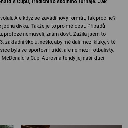
nald´s Cupu, tradičního školního turnaje. Jak
volali. Ale když se zavádí nový formát, tak proč ne?
jedna dívka. Takže je to pro mě čest. Případů
lku, protože nemuseli, znám dost. Zažila jsem to
33. základní školu, nešlo, aby mě dali mezi kluky, v té
ce byla ve sportovní třídě, ale ne mezi fotbalisty.
McDonald´s Cup. A zrovna tehdy jej naši kluci