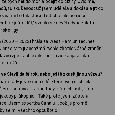
 že bych někdo mohla odejít do ciziny. Uvidíme,
ců, tu zkušenost už jsem udělala a dokázala jít do
Možná mi to tak stačí. Teď chci ale pomoci
 se ještě dál,“ svěřila se devětadvacetiletá
ské ligy.
oky (2020 – 2022) hrála za West Ham United, než
 Jenže tam jí angažmá rychle zhatilo vážné zranění
vno zpět v plné síle, loni navíc zaujala jako
ura mužů.
ve Slavii další rok, nebo ještě zkusit jinou výzvu?
ám tady ještě řadu cílů, které bych si chtěla
 Česku posunout. Jsou tady ještě oblasti, které
 jakoby průkopnicí. Také proto jsem zůstala.
ráce. Jsem expertka Canalu+, což je pro mě
o by se mi všechno opouštělo