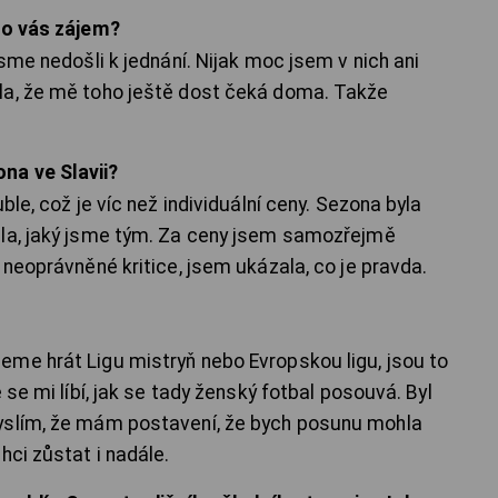
 o vás zájem?
jsme nedošli k jednání. Nijak moc jsem v nich ani
la, že mě toho ještě dost čeká doma. Takže
na ve Slavii?
ble, což je víc než individuální ceny. Sezona byla
ala, jaký jsme tým. Za ceny jsem samozřejmě
 neoprávněné kritice, jsem ukázala, co je pravda.
me hrát Ligu mistryň nebo Evropskou ligu, jsou to
 se mi líbí, jak se tady ženský fotbal posouvá. Byl
yslím, že mám postavení, že bych posunu mohla
hci zůstat i nadále.