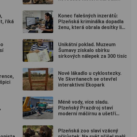
nosálové bělohubí
u,
Konec falešných inzerátů:
, říká
Plzeňská kriminálka dopadla
ženu, která obrala desítky lidí
po celé republice
ho
Unikátní poklad. Muzeum
sí
Šumavy získalo sbírku
sirkových nálepek za 300 tisíc
Nové lákadlo u cyklostezky.
rence,
Ve Skvrňanech se otevřel
špici
interaktivní Ekopark
Méně vody, více sladu.
,
Plzeňský Prazdroj staví
moderní máčírnu a ušetří
miliony litrů vody
Plzeňská zoo slaví vzácný
tonista
přírůstek. Na svět přišel malý