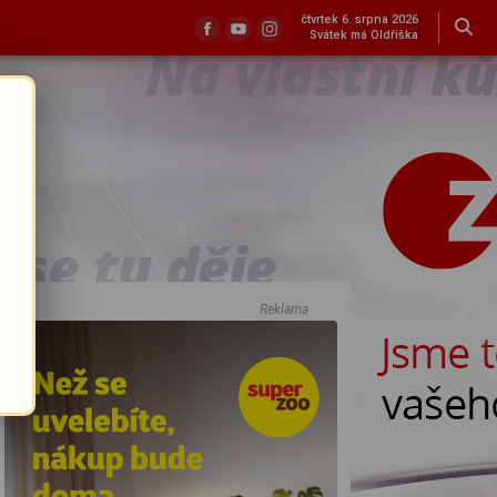
čtvrtek 6. srpna 2026
Svátek má Oldřiška
Reklama