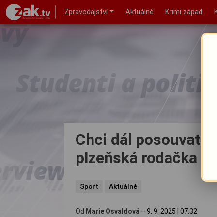
Zpravodajství
Aktuálně
Krimi západ
Chci dál posouvat če
plzeňská rodačka Ka
Sport
Aktuálně
Od
Marie Osvaldová
–
9. 9. 2025
|
07:32