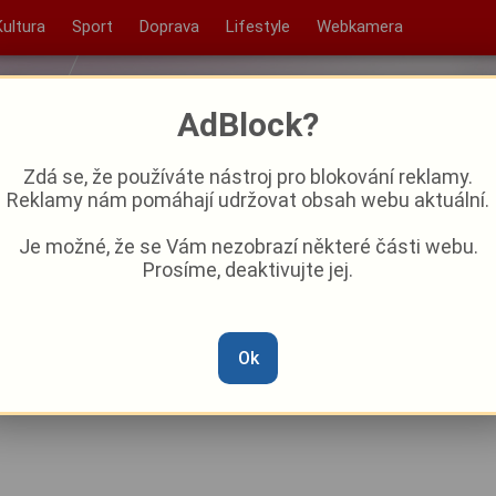
Kultura
Sport
Doprava
Lifestyle
Webkamera
AdBlock?
Zdá se, že používáte nástroj pro blokování reklamy.
Reklamy nám pomáhají udržovat obsah webu aktuální.
Je možné, že se Vám nezobrazí některé části webu.
Prosíme, deaktivujte jej.
ský ženský fotbal, říká
teřina Svitková
Ok