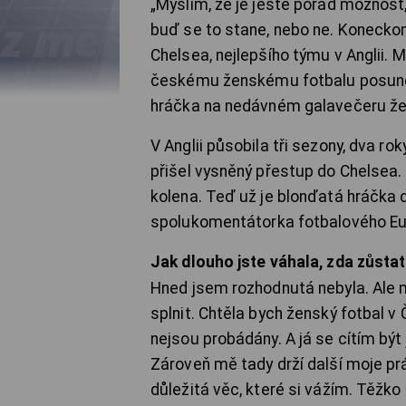
„Myslím, že je ještě pořád možnost,
buď se to stane, nebo ne. Koneckon
Chelsea, nejlepšího týmu v Anglii. 
českému ženskému fotbalu posunout
hráčka na nedávném galavečeru žen
V Anglii působila tři sezony, dva r
přišel vysněný přestup do Chelsea.
kolena. Teď už je blonďatá hráčka dá
spolukomentátorka fotbalového E
Jak dlouho jste váhala, zda zůstat 
Hned jsem rozhodnutá nebyla. Ale m
splnit. Chtěla bych ženský fotbal v
nejsou probádány. A já se cítím být
Zároveň mě tady drží další moje p
důležitá věc, které si vážím. Těžk