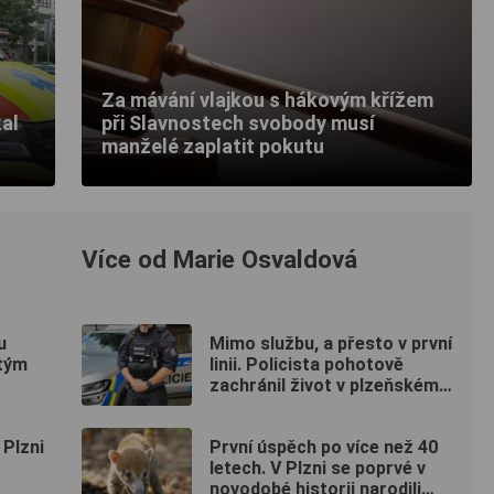
Za mávání vlajkou s hákovým křížem
kal
při Slavnostech svobody musí
manželé zaplatit pokutu
Více od Marie Osvaldová
u
Mimo službu, a přesto v první
tým
linii. Policista pohotově
zachránil život v plzeňském
fitku
Plzni
První úspěch po více než 40
letech. V Plzni se poprvé v
novodobé historii narodili