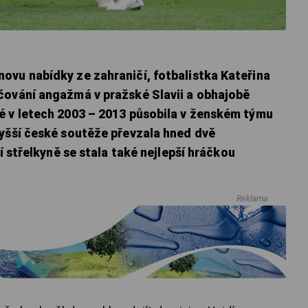
ovu nabídky ze zahraničí, fotbalistka Kateřina
čování angažmá v pražské Slavii a obhajobě
é v letech 2003 – 2013 působila v ženském týmu
vyšší české soutěže převzala hned dvě
ší střelkyně se stala také nejlepší hráčkou
Reklama