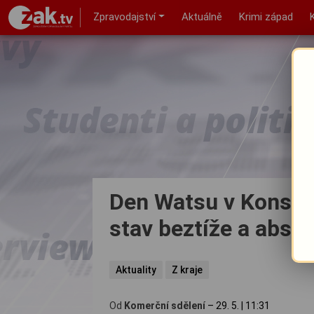
Zpravodajství
Aktuálně
Krimi západ
Den Watsu v Konstan
stav beztíže a absol
Aktuality
Z kraje
Od
Komerční sdělení
–
29. 5.
|
11:31