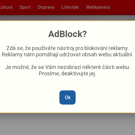
Kultura
Sport
Doprava
Lifestyle
Webkamera
AdBlock?
Zdá se, že používáte nástroj pro blokování reklamy.
Reklamy nám pomáhají udržovat obsah webu aktuální.
Je možné, že se Vám nezobrazí některé části webu.
Prosíme, deaktivujte jej.
tinových Lázních: Zažijte
utní uvolnění
Ok