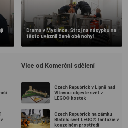
jí
Drama v Myslince. Stroj na násypku na
těsto uvěznil ženě obě nohy!
Více od Komerční sdělení
Czech Repubrick v Lipně nad
vaši
Vltavou: objevte svět z
LEGO® kostek
í
Czech Repubrick na zámku
 v
Blatná: svět LEGO® fantazie v
kouzelném prostředí