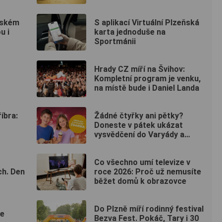
ňském
S aplikací Virtuální Plzeňská
u i
karta jednoduše na
Sportmánii
Hrady CZ míří na Švihov:
Kompletní program je venku,
na místě bude i Daniel Landa
íbra:
Žádné čtyřky ani pětky?
Doneste v pátek ukázat
vysvědčení do Varyády a
dostanete zmrzlinu
Co všechno umí televize v
ch. Den
roce 2026: Proč už nemusíte
běžet domů k obrazovce
Do Plzně míří rodinný festival
ve
Bezva Fest. Pokáč, Tary i 30