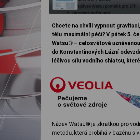
Chcete na chvíli vypnout gravitac
tělu maximální péči? V pátek 5. č
Watsu® – celosvětově uznávanou a
do Konstantinových Lázní odevzda
léčivou sílu vodního shiatsu, kter
Název Watsu® je zkratkou pro vodní
metodu, která probíhá v bazénu s v