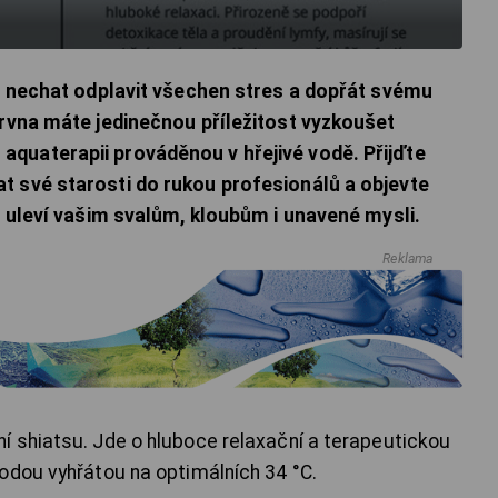
i, nechat odplavit všechen stres a dopřát svému
ervna máte jedinečnou příležitost vyzkoušet
quaterapii prováděnou v hřejivé vodě. Přijďte
t své starosti do rukou profesionálů a objevte
é uleví vašim svalům, kloubům i unavené mysli.
Reklama
 shiatsu. Jde o hluboce relaxační a terapeutickou
odou vyhřátou na optimálních 34 °C.