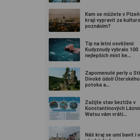
Kam se můžete v Plze
kraji vypravit za kulturo
poznáním?
Tip na letní osvěžení:
Kudyznudy vybralo 100
nejlepších míst ke...
Zapomenuté perly u Stř
Divoké údolí Úterského
potoka a...
Zažijte stav beztíže v
Konstantinových Lázní
Watsu vám vrátí...
Náš kraj se umí bavit i 