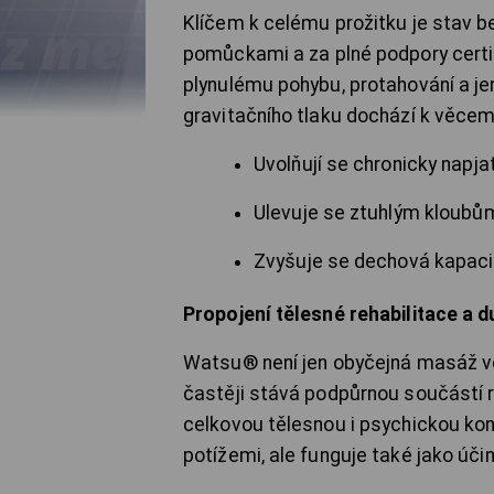
Klíčem k celému prožitku je stav b
pomůckami a za plné podpory cer
plynulému pohybu, protahování a j
gravitačního tlaku dochází k věcem
Uvolňují se chronicky napjat
Ulevuje se ztuhlým kloubům
Zvyšuje se dechová kapacita
Propojení tělesné rehabilitace a d
Watsu® není jen obyčejná masáž ve
častěji stává podpůrnou součástí re
celkovou tělesnou i psychickou kon
potížemi, ale funguje také jako účin