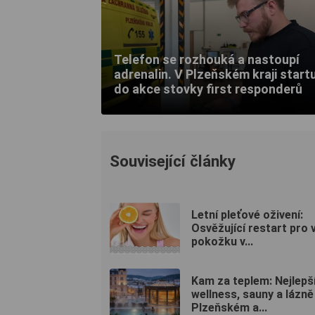
Telefon se rozhouká a nastoupí
adrenalin. V Plzeňském kraji startu
do akce stovky first responderů
Související články
Letní pleťové oživení:
Osvěžující restart pro 
pokožku v...
Kam za teplem: Nejlepš
wellness, sauny a lázně
Plzeňském a...