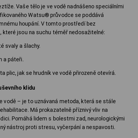
eztíže. Vaše tělo je ve vodě nadnášeno speciálními
tifikovaného Watsu® průvodce se poddává
emnému houpání. V tomto prostředí bez
, které jsou na suchu téměř nedosažitelné:
é svaly a šlachy.
 a páteři.
 plic, jak se hrudník ve vodě přirozeně otevírá.
uševního klidu
 vodě – je to uznávaná metoda, která se stále
habilitace. Má prokazatelně příznivý vliv na
dici. Pomáhá lidem s bolestmi zad, neurologickými
ný nástroj proti stresu, vyčerpání a nespavosti.