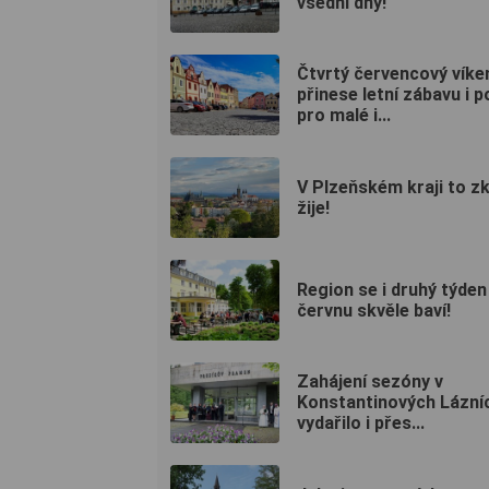
všední dny!
Čtvrtý červencový víke
přinese letní zábavu i 
pro malé i...
V Plzeňském kraji to z
žije!
Region se i druhý týden
červnu skvěle baví!
Zahájení sezóny v
Konstantinových Lázní
vydařilo i přes...