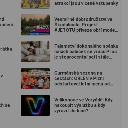
atrakcí jsou v ceně vstupenky
nd
Vesmírné dobrodružství ve
poučení
Škodalandu: Projekt
#JETOTU přiveze obří modely
planet
Tajemství dokonalého spánku
krátka
našich babiček se vrací: Proč
je stoprocentní peří stále
nepřekonatelné?
Gurmánská sezona na
 v
cestách: ORLEN v Plzni
odstartoval letní menu od
Romana Staši i osvěžující
drinky
Velikonoce ve Varyádě: Kdy
ch se
nakoupit výslužku a kdy
vyrazit do kina?