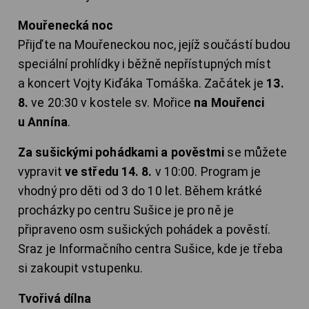
Mouřenecká noc
Přijďte na Mouřeneckou noc, jejíž součástí budou
speciální prohlídky i běžně nepřístupných míst
a koncert Vojty Kiďáka Tomáška. Začátek je
13.
8.
ve 20:30 v kostele sv. Mořice
na Mouřenci
u Annína
.
Za sušickými pohádkami a pověstmi
se můžete
vypravit
ve středu 14. 8.
v 10:00. Program je
vhodný pro děti od 3 do 10 let. Během krátké
procházky po centru Sušice je pro ně je
připraveno osm sušických pohádek a pověstí.
Sraz je Informačního centra Sušice, kde je třeba
si zakoupit vstupenku.
Tvořivá dílna