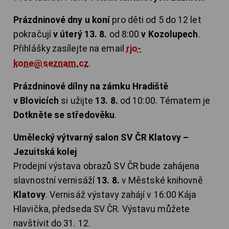
Prázdninové dny u koní
pro děti od 5 do 12 let
pokračují
v úterý 13. 8.
od 8:00
v Kozolupech
.
Přihlášky zasílejte na email
rjo-
kone@seznam.cz
.
Prázdninové dílny na zámku Hradiště
v Blovicích
si užijte
13. 8.
od 10:00. Tématem je
Dotkněte se středověku
.
Umělecký výtvarný salon SV ČR Klatovy –
Jezuitská kolej
Prodejní výstava obrazů SV ČR bude zahájena
slavnostní vernisáží
13. 8.
v Městské knihovně
Klatovy
. Vernisáž výstavy zahájí v 16:00 Kája
Hlavička, předseda SV ČR. Výstavu můžete
navštívit do 31. 12.