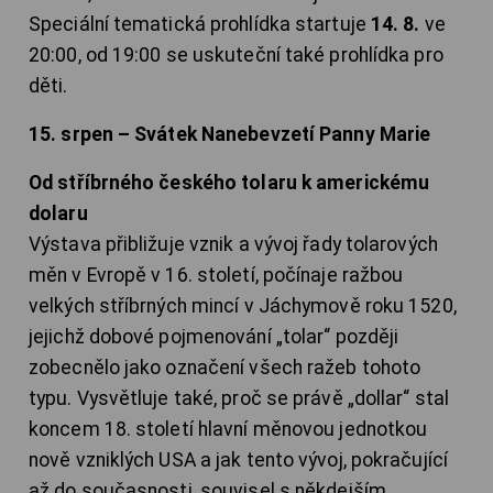
Speciální tematická prohlídka startuje
14. 8.
ve
20:00, od 19:00 se uskuteční také prohlídka pro
děti.
15. srpen – Svátek Nanebevzetí Panny Marie
Od stříbrného českého tolaru k americkému
dolaru
Výstava přibližuje vznik a vývoj řady tolarových
měn v Evropě v 16. století, počínaje ražbou
velkých stříbrných mincí v Jáchymově roku 1520,
jejichž dobové pojmenování „tolar“ později
zobecnělo jako označení všech ražeb tohoto
typu. Vysvětluje také, proč se právě „dollar“ stal
koncem 18. století hlavní měnovou jednotkou
nově vzniklých USA a jak tento vývoj, pokračující
až do současnosti, souvisel s někdejším