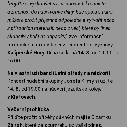
"
Přijďte si vyzkoušet svou tvořivost, kreativitu
a zručnost do naší tvořivé dílny, kde spolu s námi
můžete prožít příjemné odpoledne a vytvořit něco
z přírodních materiálů nebo z věcí, které by jinak
skončily v koši na odpadky,
" zve Informační
středisko a středisko environmentální výchovy
Kašperské Hory
. Dílna se koná
14. 8.
od 13:00 do
16:00.
Na vlastní uši band (Letní středy na nádvoří)
Koncert hudební skupiny Josefa Klímy si užijte
14. 8.
od 19:00 na nádvoří jezuitské koleje
v Klatovech
.
Večerní prohlídka
Přijďte prožít příběhy dávných majitelů zámku
Zbiroh
, které za soumraku ožívají dodnes.