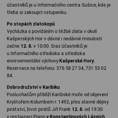
účastníků je u Informačního centra Sušice, kde je
třeba si zakoupit vstupenku.
Po stopách zlatokopů
Vycházka s povídáním o těžbě zlata v okolí
Kašperských Hor v dávné i nedávné minulosti
začne
12. 8.
v 10:00. Sraz účastníků je
u Informačního střediska a střediska
environmentální výchovy
Kašperské Hory
.
Rezervace na telefonu: 376 58 27 34, 731 53 02
84.
Dobrodružství v Karibiku
Posluchačům přiblíží Karibské moře od objevení
Kryštofem Kolumbem r. 1492, přes slavné dějiny
pirátství, život pirátů Jiří Frank
12. 8.
od 19:30
v restauraci Piano
v Konstantinových Lázních
.