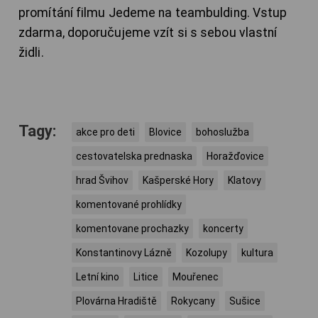
promítání filmu Jedeme na teambulding. Vstup
zdarma, doporučujeme vzít si s sebou vlastní
židli.
Tagy:
akce pro deti
Blovice
bohoslužba
cestovatelska prednaska
Horažďovice
hrad Švihov
Kašperské Hory
Klatovy
komentované prohlídky
komentovane prochazky
koncerty
Konstantinovy Lázně
Kozolupy
kultura
Letní kino
Litice
Mouřenec
Plovárna Hradiště
Rokycany
Sušice