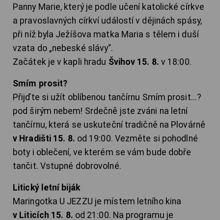
Panny Marie, který je podle učení katolické církve
a pravoslavných církví událostí v dějinách spásy,
při níž byla Ježíšova matka Maria s tělem i duší
vzata do „nebeské slávy“.
Začátek je v kapli hradu
Švihov 15. 8.
v 18:00.
Smím prosit?
Přijďte si užít oblíbenou tančírnu Smím prosit...?
pod širým nebem! Srdečně jste zváni na letní
tančírnu, která se uskuteční tradičně na Plovárně
v Hradišti
15. 8.
od 19:00. Vezměte si pohodlné
boty i oblečení, ve kterém se vám bude dobře
tančit. Vstupné dobrovolné.
Litický letní biják
Maringotka U JEZZU je místem letního kina
v Liticích
15. 8.
od 21:00. Na programu je