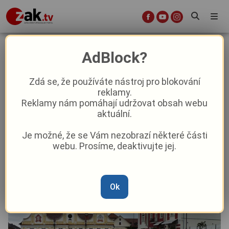
Náš kraj se umí bavit i ve všední
AdBlock?
dny!
Zdá se, že používáte nástroj pro blokování
reklamy.
Kultura
Z kraje
Reklamy nám pomáhají udržovat obsah webu
aktuální.
Od
Peggy Kýrová
–
12. 8. 2024
|
04:35
Je možné, že se Vám nezobrazí některé části
webu. Prosíme, deaktivujte jej.
Ok