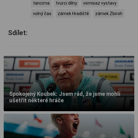
tancirna
tvurci dilny
vernisaz vystavy
volný čas
zámek Hradiště
zámek Zbiroh
Sdílet:
Spokojený Koubek: Jsem rád, že jsme mohli
ušetřit některé hráče