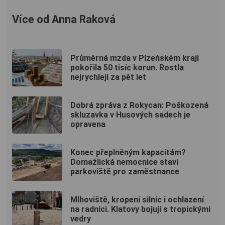
Více od Anna Raková
Průměrná mzda v Plzeňském kraji
pokořila 50 tisíc korun. Rostla
nejrychleji za pět let
Dobrá zpráva z Rokycan: Poškozená
skluzavka v Husových sadech je
opravena
Konec přeplněným kapacitám?
Domažlická nemocnice staví
parkoviště pro zaměstnance
Mlhoviště, kropení silnic i ochlazení
na radnici. Klatovy bojují s tropickými
vedry