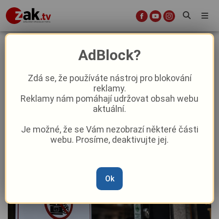
Hra skončila, Plzeň vyhrála: Město
AdBlock?
je po letech definitivně bez hazardu
Zdá se, že používáte nástroj pro blokování
reklamy.
Aktuality
Aktuálně
Z Plzně
Reklamy nám pomáhají udržovat obsah webu
aktuální.
Od
Anna Raková
–
11. 5.
|
15:21
Je možné, že se Vám nezobrazí některé části
webu. Prosíme, deaktivujte jej.
Ok