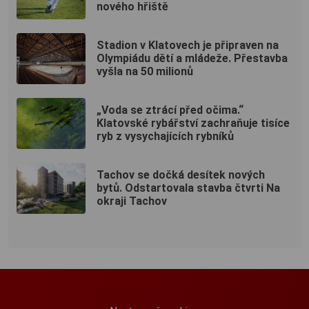
nového hřiště
Stadion v Klatovech je připraven na
Olympiádu dětí a mládeže. Přestavba
vyšla na 50 milionů
„Voda se ztrácí před očima.“
Klatovské rybářství zachraňuje tisíce
ryb z vysychajících rybníků
Tachov se dočká desítek nových
bytů. Odstartovala stavba čtvrti Na
okraji Tachov