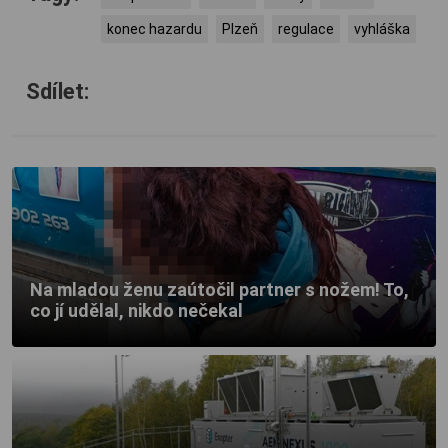
konec hazardu
Plzeň
regulace
vyhláška
Sdílet:
Na mladou ženu zaútočil partner s nožem! To,
co jí udělal, nikdo nečekal