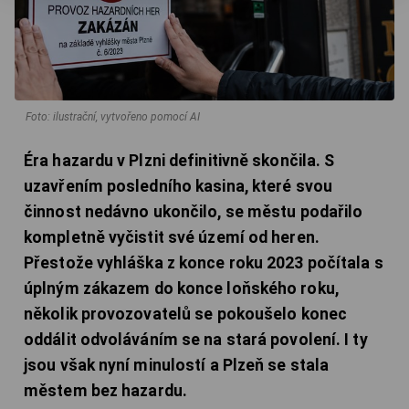
Foto: ilustrační, vytvořeno pomocí AI
Éra hazardu v Plzni definitivně skončila. S
uzavřením posledního kasina, které svou
činnost nedávno ukončilo, se městu podařilo
kompletně vyčistit své území od heren.
Přestože vyhláška z konce roku 2023 počítala s
úplným zákazem do konce loňského roku,
několik provozovatelů se pokoušelo konec
oddálit odvoláváním se na stará povolení. I ty
jsou však nyní minulostí a Plzeň se stala
městem bez hazardu.