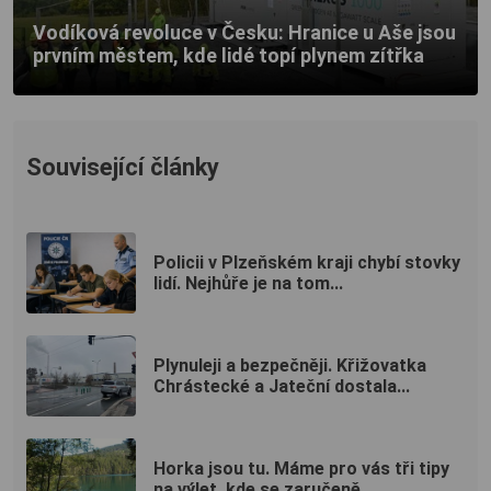
Vodíková revoluce v Česku: Hranice u Aše jsou
prvním městem, kde lidé topí plynem zítřka
Související články
Policii v Plzeňském kraji chybí stovky
lidí. Nejhůře je na tom...
Plynuleji a bezpečněji. Křižovatka
Chrástecké a Jateční dostala...
Horka jsou tu. Máme pro vás tři tipy
na výlet, kde se zaručeně...