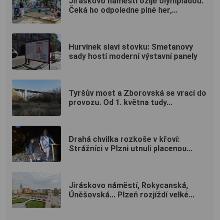
Jiráskovo náměstí ožije olympiádou.
Čeká ho odpoledne plné her,...
Hurvínek slaví stovku: Smetanovy
sady hostí moderní výstavní panely
Tyršův most a Zborovská se vrací do
provozu. Od 1. května tudy...
Drahá chvilka rozkoše v křoví:
Strážníci v Plzni utnuli placenou...
Jiráskovo náměstí, Rokycanská,
Úněšovská... Plzeň rozjíždí velké...