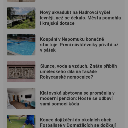
Nový akvadukt na Hadrovci vyšel
levněji, než se čekalo. Městu pomohla
i krajská dotace
Koupání v Nepomuku konečně
startuje. První návštěvníky přivítá už
v pátek
Slunce, voda a vzduch. Znáte příběh
uměleckého díla na fasádě
Rokycanské nemocnice?
Klatovská ubytovna se proměnila v
moderní penzion: Hosté se odbaví
sami pomocí kódu
Konec dojíždění do okolních obcí:
Fotbalisté v Domažlicích se dočkají