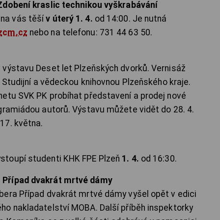
Zdobení kraslic technikou vyškrabávání
na vás těší
v úterý 1. 4.
od 14:00. Je nutná
zcm.cz
nebo na telefonu: 731 44 63 50.
 výstavu Deset let Plzeňských dvorků. Vernisáž
 Studijní a vědeckou knihovnou Plzeňského kraje.
netu SVK PK probíhat představení a prodej nové
gramiádou autorů. Výstavu můžete vidět do 28. 4.
17. května.
stoupí studenti KHK FPE Plzeň
1. 4.
od 16:30.
 Případ dvakrát mrtvé dámy
bera Případ dvakrát mrtvé dámy vyšel opět v edici
ho nakladatelství MOBA. Další příběh inspektorky