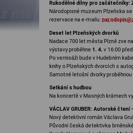
Rukodělné dílny pro začátečníky: 
Národopisné muzeum Plzeňska se 
rezervace na e-mailu:
narodopis@
Deset let Plzeňských dvorků
Nadace 700 let města Plzně zve na
výstavy proběhne
1. 4.
v 16:00 před
Po vernisáži bude v Hudebním kabi
knihy o Plzeňských dvorcích s auto
Samotné letošní dvorky proběhnou 
Setkání s hudbou
Na koncertě v Masných krámech vy
VÁCLAV GRUBER: Autorské čtení -
Nový detektivní román Václava Gru
Původní česká detektivka brněnské