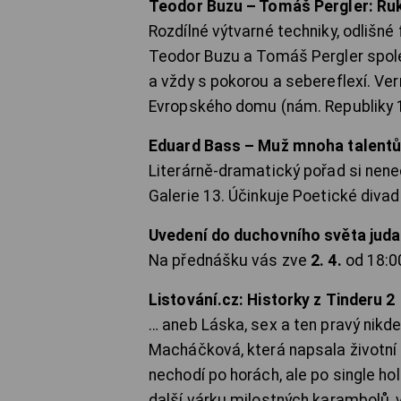
Teodor Buzu – Tomáš Pergler: Ruk
Rozdílné výtvarné techniky, odlišné
Teodor Buzu a Tomáš Pergler společn
a vždy s pokorou a sebereflexí. Ve
Evropského domu (nám. Republiky 12
Eduard Bass – Muž mnoha talent
Literárně-dramatický pořad si nene
Galerie 13. Účinkuje Poetické divad
Uvedení do duchovního světa jud
Na přednášku vás zve
2. 4.
od 18:00
Listování.cz: Historky z Tinderu 2
… aneb Láska, sex a ten pravý nikde.
Macháčková, která napsala životní 
nechodí po horách, ale po single ho
další várku milostných karambolů, 