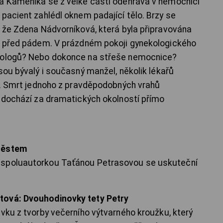
la Kameníka se z velké části odehrává v nemocnici
pacient zahlédl oknem padající tělo. Brzy se
e že Zdena Nádvorníková, která byla připravována
tě před pádem. V prázdném pokoji gynekologického
urologů? Nebo dokonce na střeše nemocnice?
sou bývalý i současný manžel, několik lékařů
ti. Smrt jednoho z pravděpodobných vrahů
í dochází za dramatických okolností přímo
oměstem
 spoluautorkou Taťánou Petrasovou se uskuteční
tová: Dvouhodinovky tety Petry
ávku z tvorby večerního výtvarného kroužku, který