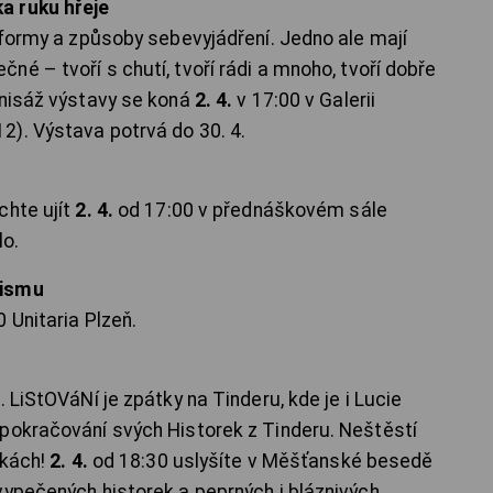
a ruku hřeje
 formy a způsoby sebevyjádření. Jedno ale mají
é – tvoří s chutí, tvoří rádi a mnoho, tvoří dobře
rnisáž výstavy se koná
2. 4.
v 17:00 v Galerii
). Výstava potrvá do 30. 4.
ů
chte ujít
2. 4.
od 17:00 v přednáškovém sále
lo.
aismu
 Unitaria Plzeň.
 LiStOVáNí je zpátky na Tinderu, kde je i Lucie
pokračování svých Historek z Tinderu. Neštěstí
lkách!
2. 4.
od 18:30 uslyšíte v Měšťanské besedě
vypečených historek a peprných i bláznivých