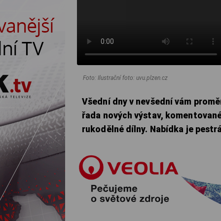
Foto: Ilustrační foto: uvu.plzen.cz
Všední dny v nevšední vám proměn
řada nových výstav, komentované 
rukodělné dílny. Nabídka je pestrá