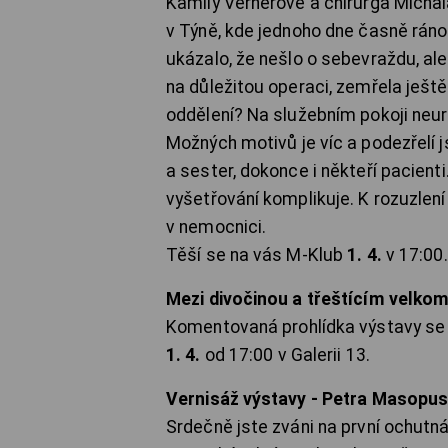
Kamily Vernerové a chirurga Micha
v Týně, kde jednoho dne časně ráno 
ukázalo, že nešlo o sebevraždu, al
na důležitou operaci, zemřela ješ
oddělení? Na služebním pokoji ne
Možných motivů je víc a podezřelí j
a sester, dokonce i někteří pacien
vyšetřování komplikuje. K rozuzlen
v nemocnici.
Těší se na vás M-Klub
1. 4.
v 17:00.
Mezi divočinou a třeštícím velk
Komentovaná prohlídka výstavy se
1. 4.
od 17:00 v Galerii 13.
Vernisáž výstavy - Petra Masopus
Srdečně jste zváni na první ochutn