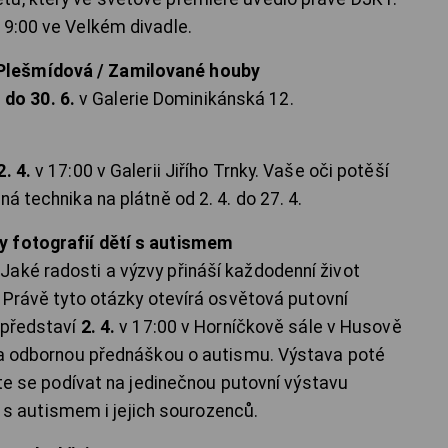
9:00 ve Velkém divadle.
Plešmídová / Zamilované houby
. do 30. 6.
v Galerie Dominikánská 12.
. 4.
v 17:00 v Galerii Jiřího Trnky. Vaše oči potěší
á technika na plátně od 2. 4. do 27. 4.
y fotografií dětí s autismem
aké radosti a výzvy přináší každodenní život
? Právě tyto otázky otevírá osvětová putovní
é představí
2. 4.
v 17:00 v Horníčkově sále v Husově
ěna odbornou přednáškou o autismu. Výstava poté
jďte se podívat na jedinečnou putovní výstavu
tí s autismem i jejich sourozenců.