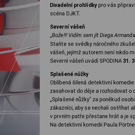
Divadelní prohlídky
pro vás připrav
scéna DJKT.
Severní vášeň
„
Bože!!! Vidím sem jít Diega Armanda!
Staňte se svědky náročného zkušeb
vášeň, jejímž autorem není nikdo m
Severní vášeň uvádí SPODINA
31. 3
Splašené nůžky
Oblíbená šílená detektivní komedie
zasahovat do děje a rozhodovat o 
„Splašené nůžky“ za poněkud osobit
zákazníci, aby se nechali ostříhat 
v prvním patře přestane hrát a je sp
Na detektivní komedii Paula Pörtn