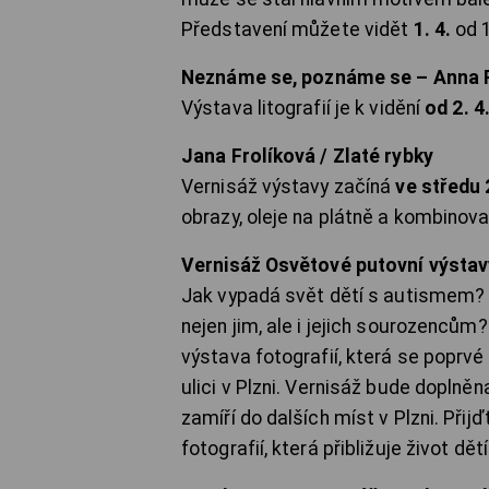
Představení můžete vidět
1. 4.
od 1
Neznáme se, poznáme se – Anna 
Výstava litografií je k vidění
od 2. 4
Jana Frolíková / Zlaté rybky
Vernisáž výstavy začíná
ve středu 2
obrazy, oleje na plátně a kombinovan
Vernisáž Osvětové putovní výstav
Jak vypadá svět dětí s autismem? J
nejen jim, ale i jejich sourozencům
výstava fotografií, která se poprv
ulici v Plzni. Vernisáž bude dopln
zamíří do dalších míst v Plzni. Při
fotografií, která přibližuje život dě