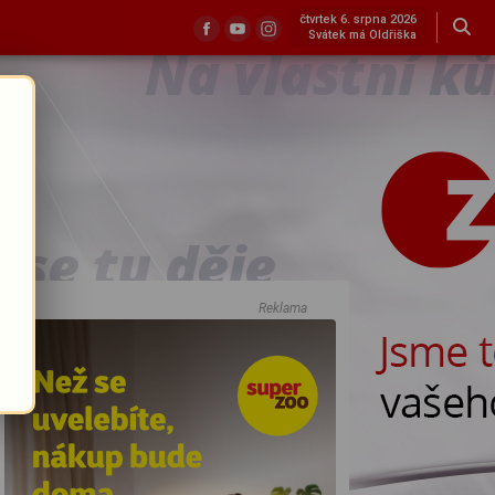
čtvrtek 6. srpna 2026
Svátek má Oldřiška
Reklama