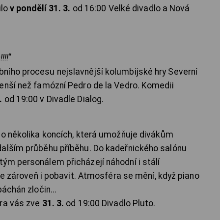
ilo
v pondělí 31. 3.
od 16:00 Velké divadlo a Nová
!!!
“
ního procesu nejslavnější kolumbijské hry Severní
enší než famózní Pedro de la Vedro. Komedii
.
od 19:00 v Divadle Dialog.
 o několika koncích, která umožňuje divákům
dalším průběhu příběhu. Do kadeřnického salónu
ým personálem přicházejí náhodní i stálí
ale zároveň i pobavit. Atmosféra se mění, když piano
áchán zločin...
era vás zve
31. 3.
od 19:00 Divadlo Pluto.