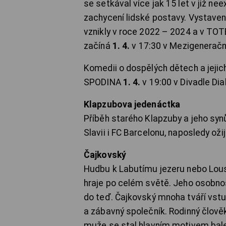
se setkával více jak 15 let v již n
zachycení lidské postavy. Vystave
vznikly v roce 2022 – 2024 a v TOT
začíná
1. 4.
v 17:30 v Mezigenerač
Komedii o dospělých dětech a jej
SPODINA
1. 4.
v 19:00 v Divadle Dia
Klapzubova jedenáctka
Příběh starého Klapzuby a jeho synů
Slavii i FC Barcelonu, naposledy ož
Čajkovský
Hudbu k Labutímu jezeru nebo Lousk
hraje po celém světě. Jeho osobno
do teď. Čajkovský mnoha tváří vstu
a zábavný společník. Rodinný člověk
muže se stal hlavním motivem bale