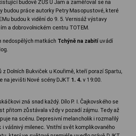
eexistující budově ZUŠ U Jam a zaměřoval se na
ny budou práce autorky Petry Masopustové, které
EMu budou k vidění do 9. 5. Vernisáž výstavy
ním a dobrovolnickém centru TOTEM.
ich nedospělých matkách
Tchýně na zabití
uvádí
log.
 z Dolních Bukviček u Kouřimě, kteří porazí Spartu,
ije na jevišti Nové scény DJKT
1. 4.
v 19:00.
áčkovi zná snad každý. Dílo P. I. Čajkovského se
st přitom zůstávala vždy v pozadí zájmu. Tedy až
puje na scénu. Depresivní melancholik i rozmařilý
 i vášnivý milenec. Vnitřní svět komplikovaného
tu, který ve světové premiéře uvedlo právě DJKT.