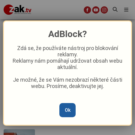
Masné krámy
AdBlock?
Zdá se, že používáte nástroj pro blokování
reklamy.
Plzeň se nenudí ani čtvrtý májový
Reklamy nám pomáhají udržovat obsah webu
týden!
aktuální.
Je možné, že se Vám nezobrazí některé části
Kulturní tipy: co přinese čtvrtý
webu. Prosíme, deaktivujte jej.
květnový víkend?
Ok
Třetí týden v květnu bude v Plzni živo!