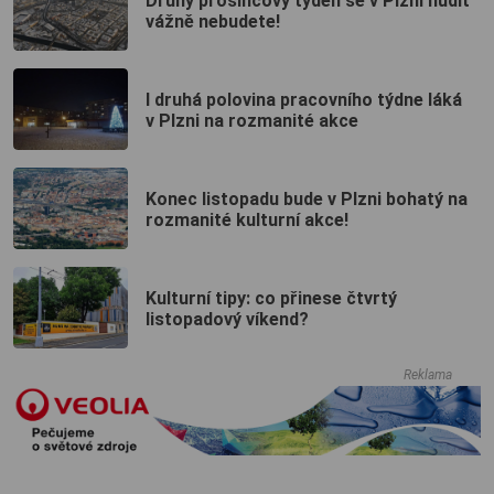
Druhý prosincový týden se v Plzni nudit
vážně nebudete!
I druhá polovina pracovního týdne láká
v Plzni na rozmanité akce
Konec listopadu bude v Plzni bohatý na
rozmanité kulturní akce!
Kulturní tipy: co přinese čtvrtý
listopadový víkend?
Reklama