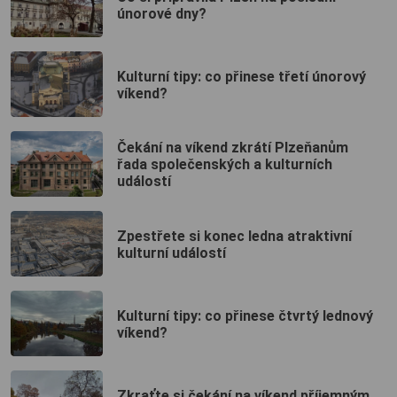
únorové dny?
Kulturní tipy: co přinese třetí únorový
víkend?
Čekání na víkend zkrátí Plzeňanům
řada společenských a kulturních
událostí
Zpestřete si konec ledna atraktivní
kulturní událostí
Kulturní tipy: co přinese čtvrtý lednový
víkend?
Zkraťte si čekání na víkend příjemným