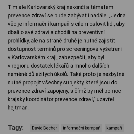
Tím ale Karlovarský kraj nekončí a tématem
prevence zdraví se bude zabývat i nadále. „Jedna
věc je informační kampaň s cílem oslovit lidi, aby
dbali o své zdraví a chodili na preventivní
prohlídky, ale na straně druhé je nutné zajistit
dostupnost termínů pro screeningová vyšetření
v Karlovarském kraji, zabezpečit, aby byl
v regionu dostatek lékařů a mnoho dalších
neméně důležitých úkolů. Také proto je nezbytně
nutné propojit všechny subjekty, které jsou do
prevence zdraví zapojeny, s čímž by měl pomoci
krajský koordinátor prevence zdraví,“ uzavřel
hejtman.
Tagy:
David Becher
informační kampaň
kampaň