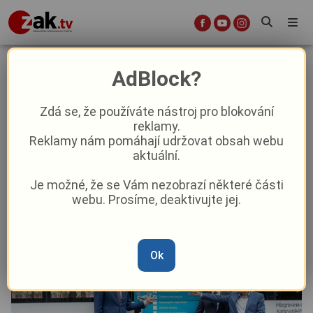
Karlovarský kraj apeluje na zdraví:
AdBlock?
Startuje kampaň prevence pro
obyvatele
Zdá se, že používáte nástroj pro blokování
reklamy.
Reklamy nám pomáhají udržovat obsah webu
Aktuality
Aktuálně
Z kraje
aktuální.
Je možné, že se Vám nezobrazí některé části
Od
Anna Raková
–
13. 2.
|
14:29
webu. Prosíme, deaktivujte jej.
Ok