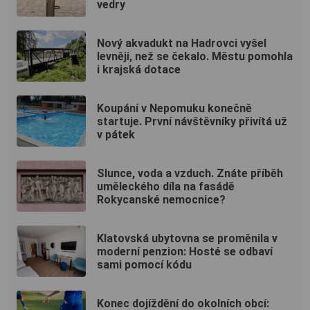
vedry
Nový akvadukt na Hadrovci vyšel
levněji, než se čekalo. Městu pomohla
i krajská dotace
Koupání v Nepomuku konečně
startuje. První návštěvníky přivítá už
v pátek
Slunce, voda a vzduch. Znáte příběh
uměleckého díla na fasádě
Rokycanské nemocnice?
Klatovská ubytovna se proměnila v
moderní penzion: Hosté se odbaví
sami pomocí kódu
Konec dojíždění do okolních obcí: