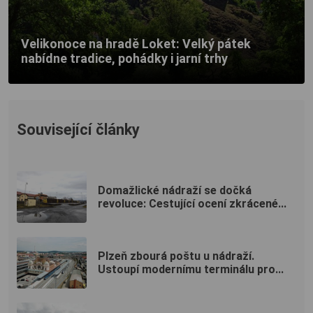
Velikonoce na hradě Loket: Velký pátek
nabídne tradice, pohádky i jarní trhy
Související články
Domažlické nádraží se dočká
revoluce: Cestující ocení zkrácené...
Plzeň zbourá poštu u nádraží.
Ustoupí modernímu terminálu pro...