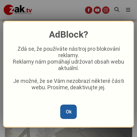
Konec ostudy u domažlického
AdBlock?
nádraží: Bagry začaly s demolicí
chátrající budovy drah
Zdá se, že používáte nástroj pro blokování
reklamy.
Reklamy nám pomáhají udržovat obsah webu
Aktuality
Aktuálně
Z kraje
aktuální.
Je možné, že se Vám nezobrazí některé části
Od
Pavel Žižka
–
7. 3.
|
08:26
webu. Prosíme, deaktivujte jej.
Ok