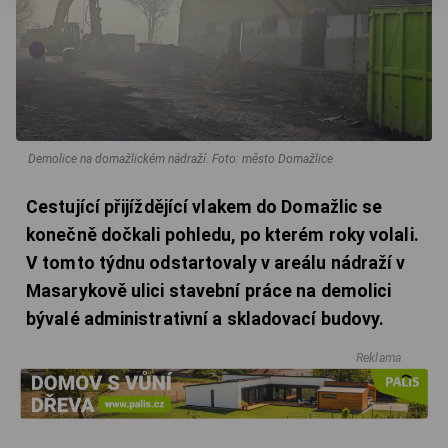
Demolice na domažlickém nádraží.
Foto: město Domažlice
Cestující přijíždějící vlakem do Domažlic se
konečně dočkali pohledu, po kterém roky volali.
V tomto týdnu odstartovaly v areálu nádraží v
Masarykově ulici stavební práce na demolici
bývalé administrativní a skladovací budovy.
Reklama