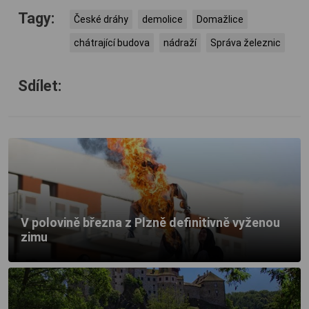
Tagy:
České dráhy
demolice
Domažlice
chátrající budova
nádraží
Správa železnic
Sdílet:
V polovině března z Plzně definitivně vyženou
zimu