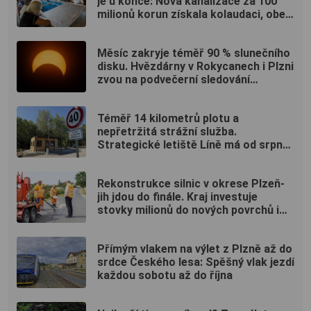
je u konce: Nová kanalizace za 100
milionů korun získala kolaudaci, obec
uspořádala oslavu
Měsíc zakryje téměř 90 % slunečního
disku. Hvězdárny v Rokycanech i Plzni
zvou na podvečerní sledování
nebeského divadla
Téměř 14 kilometrů plotu a
nepřetržitá strážní služba.
Strategické letiště Líně má od srpna
nový režim vstupů
Rekonstrukce silnic v okrese Plzeň-
jih jdou do finále. Kraj investuje
stovky milionů do nových povrchů i
moderních technologií
Přímým vlakem na výlet z Plzně až do
srdce Českého lesa: Spěšný vlak jezdí
každou sobotu až do října