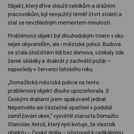
Objekt, který dříve sloužil celníkům a drážním
pracovníkům, byl nevyužitý téměř čtvrt století a
stal se nevzhledným mementem minulosti.
Problémový objekt byl dlouhodobým trnem v oku
nejen obyvatelům, ale i městské policii. Budova
se stala útočištěm lidí bez domova, vznikaly zde
černé skládky a dvakrát ji zachvátil požár –
naposledy v červenci loňského roku.
„Domažlická městská policie na tento
problémový objekt dlouho upozorňovala. S
Českými drahami jsem opakovaně jednal.
Nepomohlo ani částečné opatření v podobě
zamřížování oken,“ vysvětlil starosta Domažlic
Stanislav Antoš, který nyní kvituje, že vlastník
objektu – České dráhy – přistoupil k radikálnímu