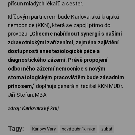
přísun mladých lékařů a sester.
Klíčovým partnerem bude Karlovarská krajská
nemocnice (KKN), která se zapojí přímo do
provozu.
„Chceme nabídnout synergii s našimi
zdravotnickými zařízeními, zejména zajištění
dostupnosti anesteziologické péče a
diagnostického zázemí. Právě propojení
odborného zázemí nemocnice s novým
stomatologickým pracovištěm bude zásadním
přínosem,“
doplňuje generální ředitel KKN MUDr.
Jiří Štefan, MBA.
zdroj: Karlovarský kraj
Tagy:
Karlovy Vary
nová zubní klinika
zubař