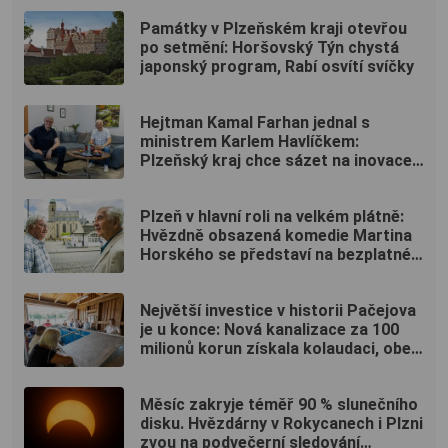
Památky v Plzeňském kraji otevřou
po setmění: Horšovský Týn chystá
japonský program, Rabí osvítí svíčky
Hejtman Kamal Farhan jednal s
ministrem Karlem Havlíčkem:
Plzeňský kraj chce sázet na inovace
a kvalifikované pracovníky
Plzeň v hlavní roli na velkém plátně:
Hvězdně obsazená komedie Martina
Horského se představí na bezplatné
projekci na Lochotíně
Největší investice v historii Pačejova
je u konce: Nová kanalizace za 100
milionů korun získala kolaudaci, obec
uspořádala oslavu
Měsíc zakryje téměř 90 % slunečního
disku. Hvězdárny v Rokycanech i Plzni
zvou na podvečerní sledování