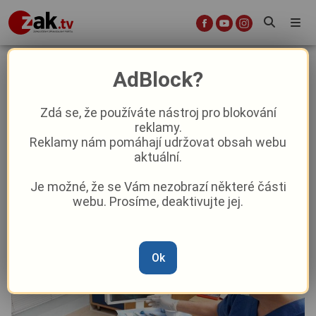
Konečně volní zubaři na
AdBlock?
Karlovarsku? Nová zubní klinika je
zase o něco blíž
Zdá se, že používáte nástroj pro blokování
reklamy.
Reklamy nám pomáhají udržovat obsah webu
Aktuality
Aktuálně
Z kraje
aktuální.
Je možné, že se Vám nezobrazí některé části
Od
Pavel Žižka
–
15. 5.
|
20:55
webu. Prosíme, deaktivujte jej.
Ok