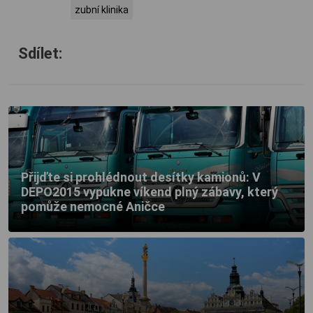
zubní klinika
Sdílet:
Přijďte si prohlédnout desítky kamionů: V
DEPO2015 vypukne víkend plný zábavy, který
pomůže nemocné Aničce