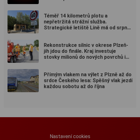
nebeského divadla
Téměř 14 kilometrů plotu a
nepřetržitá strážní služba.
Strategické letiště Líně má od srpna
nový režim vstupů
Rekonstrukce silnic v okrese Plzeň-
jih jdou do finále. Kraj investuje
stovky milionů do nových povrchů i
moderních technologií
Přímým vlakem na výlet z Plzně až do
srdce Českého lesa: Spěšný vlak jezdí
každou sobotu až do října
Nastavení cookies