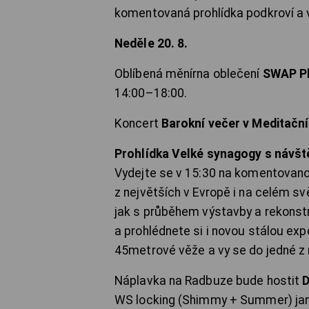
komentovaná prohlídka podkroví a v
Neděle 20. 8.
Oblíbená měnírna oblečení
SWAP Pl
14:00–18:00.
Koncert
Barokní večer v Meditačn
Prohlídka Velké synagogy s návšt
Vydejte se v 15:30 na komentovanou
z největších v Evropě i na celém 
jak s průběhem výstavby a rekonstr
a prohlédnete si i novou stálou ex
45metrové věže a vy se do jedné z n
Náplavka na Radbuze bude hostit
D
WS locking (Shimmy + Summer) ja