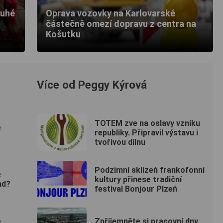
ruhé
Oprava vozovky na Karlovarské
částečně omezí dopravu z centra na
Košutku
Více od Peggy Kýrová
TOTEM zve na oslavy vzniku
e
republiky. Připravil výstavu i
tvořivou dílnu
Podzimní sklizeň frankofonní
e
kultury přinese tradiční
nd?
festival Bonjour Plzeň
e
Zpříjemněte si pracovní dny