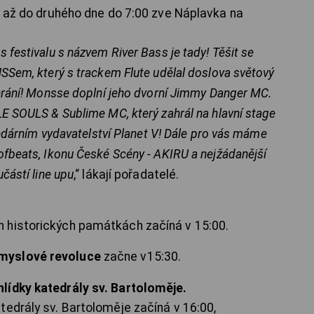
00 až do druhého dne do 7:00 zve Náplavka na
 festivalu s názvem River Bass je tady! Těšit se
SSem, který s trackem Flute udělal doslova světový
ehrání! Monsse doplní jeho dvorní Jimmy Danger MC.
LE SOULS & Sublime MC, který zahrál na hlavní stage
endárním vydavatelství Planet V! Dále pro vás máme
ofbeats, Ikonu České Scény - AKIRU a nejžádanější
částí line upu
,“ lákají pořadatelé.
 historických památkách začíná v 15:00.
myslové revoluce
začne v15:30.
ídky katedrály sv. Bartoloměje.
tedrály sv. Bartoloměje začíná v 16:00,