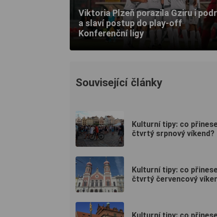
Viktoria Plzeň porazila Gziru i pod
a slaví postup do play-off
Konferenční ligy
Související články
Kulturní tipy: co přines
čtvrtý srpnový víkend?
Kulturní tipy: co přines
čtvrtý červencový víke
Kulturní tipy: co přines