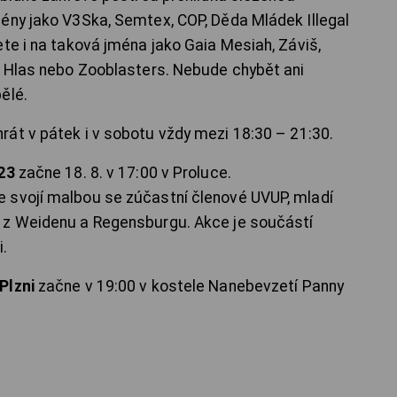
ény jako V3Ska, Semtex, COP, Děda Mládek Illegal
te i na taková jména jako Gaia Mesiah, Záviš,
n Hlas nebo Zooblasters. Nebude chybět ani
ělé.
át v pátek i v sobotu vždy mezi 18:30 – 21:30.
023
začne 18. 8. v 17:00 v Proluce.
 svojí malbou se zúčastní členové UVUP, mladí
 z Weidenu a Regensburgu. Akce je součástí
i.
Plzni
začne v 19:00 v kostele Nanebevzetí Panny