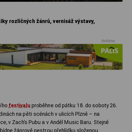
ky rozličných žánrů, vernisáž výstavy,
Reklama
ního
festivalu
proběhne od pátku 18. do soboty 26.
inách na pěti scénách v ulicích Plzně – na
uce, v Zach’s Pubu a v Anděl Music Baru. Stejně
nabídne žánrově pestrou přehlídku složenou