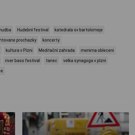
hudba
Hudební festival
katedrala sv bartolomeje
tovane prochazky
koncerty
kultura v Plzni
Meditační zahrada
menirna obleceni
river bass festival
tanec
velka synagoga v plzni
ce