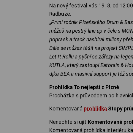
Na nový festival vás 19. 8. od 12:
Radbuze.
„
První ročník Plzeňského Drum & Bass
můžeš na pestrý line up v čele s MON
poprask a track nasbíral miliony př
Dále se můžeš těšit na projekt SIMP
Let It Rollu a pyšní se zářezy na leg
KUTLA, který zastoupí Eatbrain & Ho
djka BEA a masivní support je též sou
Prohlídka To nejlepší z Plzně
Procházka s průvodcem po hlavních
Komentovaná
prohlídka
Stopy prů
Nenechte si ujít
Komentované prohl
Komentovaná prohlídka interiéru ka