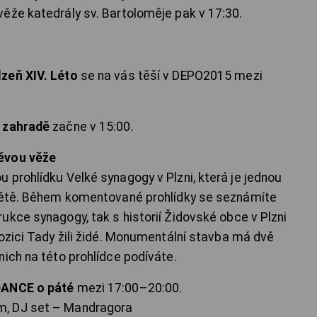
ěže katedrály sv. Bartoloměje pak v 17:30.
zeň XIV. Léto
se na vás těší v DEPO2015 mezi
í zahradě
začne v 15:00.
ěvou věže
 prohlídku Velké synagogy v Plzni, která je jednou
světě. Během komentované prohlídky se seznámíte
ukce synagogy, tak s historií Židovské obce v Plzni
pozici Tady žili židé. Monumentální stavba má dvě
ich na této prohlídce podíváte.
ANCE o páté
mezi 17:00–20:00.
m, DJ set – Mandragora