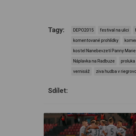
Tagy:
DEPO2015
festival na ulici
komentované prohlídky
komen
kostel Nanebevzetí Panny Marie
Náplavka na Radbuze
proluka
vernisáž
ziva hudba v riegrov
Sdílet: