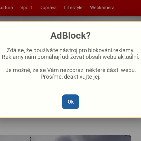
Kultura
Sport
Doprava
Lifestyle
Webkamera
AdBlock?
Zdá se, že používáte nástroj pro blokování reklamy.
Reklamy nám pomáhají udržovat obsah webu aktuální.
Je možné, že se Vám nezobrazí některé části webu.
Prosíme, deaktivujte jej.
inese třetí srpnový víkend?
Ok