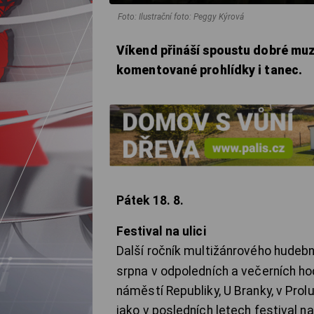
Foto: Ilustrační foto: Peggy Kýrová
Víkend přináší spoustu dobré muzi
komentované prohlídky i tanec.
Pátek 18. 8.
Festival na ulici
Další ročník multižánrového hudeb
srpna v odpoledních a večerních hod
náměstí Republiky, U Branky, v Prol
jako v posledních letech festival 