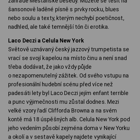
zahradě Měšťanské besedy. Můžete se těšit na
šansonově laděné písně s prvky rocku, blues
nebo soulu a texty, kterým nechybí poetičnost,
nadhled, ale také temnější tón či erotika.
Laco Deczi a Celula New York
Světově uznávaný český jazzový trumpetista se
vrací se svojí kapelou na místo činu a není snad
třeba dodávat, že jako vždy půjde
o nezapomenutelný zážitek. Od svého vstupu na
profesionální hudební scénu před více než
padesáti lety byl Laco Deczi jejím enfant terrible
a punc výjimečnosti mu zůstal dodnes. Mezi
velké vzory řadí Clifforda Browna a na svém
kontě má 18 úspěšných alb. Celula New York pod
jeho vedením působí zejména doma v New Yorku
a okolí a v sestavě kapely najdete vynikající