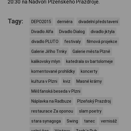
20:30 na Nádvoří Plzeňského Prazdroje.
Tagy:
DEPO2015
derniéra
divadelní představení
Divadlo Alfa
Divadlo Dialog
divadlo jktyla
divadlo PLUTO
festivaly
filmová projekce
Galerie Jiřího Trnky
Galerie města Plzně
kalikovsky mlyn
katedrala sv bartolomeje
komentované prohlídky
koncerty
kultura v Plzni
kviz
Masné krámy
Měšťanská beseda v Plzni
Náplavka na Radbuze
Plzeňský Prazdroj
restaurace Za oponou
slam poetry
stara synagoga
Swing
tanec
vernisáž
volný čas
Výstavy
Zach´s Pub