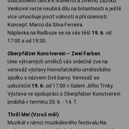
současného tance k hravému a živému zážitku.
Venkovní verze neubírá dílu na brilantnosti a ještě
více umocňuje pocit volnosti a přirozenosti.
Koncept: Marco da Silva Ferreira.
Náplavka na Radbuze se na vás těší
19. 6.
od
17:00 a od 19:30.
Oberpfälzer Kunstverein – Zwei Farben
Unie výtvarných umělců vás srdečně zve na
vernisáž výstavy Hornofalckého uměleckého
spolku s názvem Dvě barvy. Vernisáž se
uskuteční
19. 6.
od 17:00 v Galerii Jiřího Trnky.
Výstava ve spolupráci s Oberpfälzer Kunstverein
probíhá v termínu 20. 6. - 14. 7.
Thrill Me! (Vzruš mě!)
Muzikál v rámci muzikálového festivalu Na