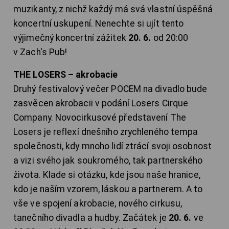
muzikanty, z nichž každý má svá vlastní úspěšná
koncertní uskupení. Nenechte si ujít tento
výjimečný koncertní zážitek
20. 6.
od 20:00
v Zach's Pub!
THE LOSERS – akrobacie
Druhý festivalový večer POCEM na divadlo bude
zasvěcen akrobacii v podání Losers Cirque
Company. Novocirkusové představení The
Losers je reflexí dnešního zrychleného tempa
společnosti, kdy mnoho lidí ztrácí svoji osobnost
a vizi svého jak soukromého, tak partnerského
života. Klade si otázku, kde jsou naše hranice,
kdo je naším vzorem, láskou a partnerem. A to
vše ve spojení akrobacie, nového cirkusu,
tanečního divadla a hudby. Začátek je
20. 6.
ve