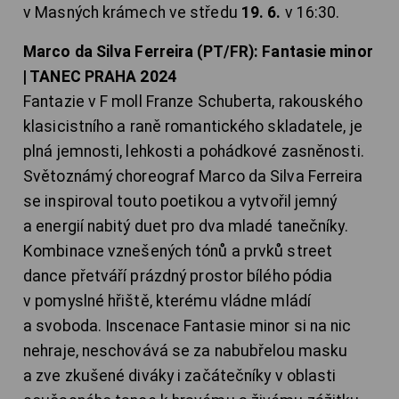
v Masných krámech ve středu
19. 6.
v 16:30.
Marco da Silva Ferreira (PT/FR): Fantasie minor
| TANEC PRAHA 2024
Fantazie v F moll Franze Schuberta, rakouského
klasicistního a raně romantického skladatele, je
plná jemnosti, lehkosti a pohádkové zasněnosti.
Světoznámý choreograf Marco da Silva Ferreira
se inspiroval touto poetikou a vytvořil jemný
a energií nabitý duet pro dva mladé tanečníky.
Kombinace vznešených tónů a prvků street
dance přetváří prázdný prostor bílého pódia
v pomyslné hřiště, kterému vládne mládí
a svoboda. Inscenace Fantasie minor si na nic
nehraje, neschovává se za nabubřelou masku
a zve zkušené diváky i začátečníky v oblasti