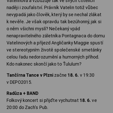
Vatelinová a vzbuzuje tak ve svých ctitelích
naději i zoufalství. Právník Vatelin totiž vůbec
nevypadá jako člověk, který by se nechal zlákat
k nevěře. Je však opravdu tak bezúhonný, jak si
o něm všichni myslí? Nečekaný vpád
nenapravitelného záletníka Pontagnaca do domu
Vatelinových a příjezd Angličanky Maggie spustí
ve stereotypním životě společenské smetánky
celou řadu nedorozumění a humorných příhod.
Kdo nakonec skončí jako to Ťululum?
Tančírna Tance v Plzni
začne
18. 6.
v 19:30
v DEPO2015.
Radůza + BAND
Folkový koncert si přijďte vychutnat
18. 6.
ve
20:00 do Zach's Pub.