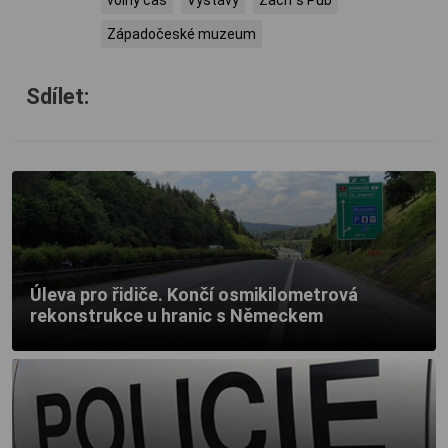
Západočeské muzeum
Sdílet:
Úleva pro řidiče. Končí osmikilometrová
rekonstrukce u hranic s Německem