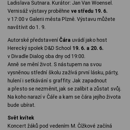
Ladislava Sutnara. Kurátor: Jan Van Woensel.
Vernisáž výstavy proběhne
ve středu 19. 6.
v 17:00 v Galerii města Plzně. Výstavu můžete
navštívit do 1. 9.
Autorské představení
Čára
uvádí jako host
Herecký spolek D&D School
19. 6. a 20. 6.
v Divadle Dialog oba dny od 19:00.
Anně se mění život. S nástupem na svou
vysněnou střední školu zažívá první lásku, párty,
hulení i setkávání s graffity. Jak zapadnout
a přesto se nezměnit, jak se zalíbit a zůstat svůj.
Na koho narazí v Čáře a kam se čára jejího života
bude ubírat.
Svět kvítek
Koncert žáků pod vedením M. Čížkové začíná