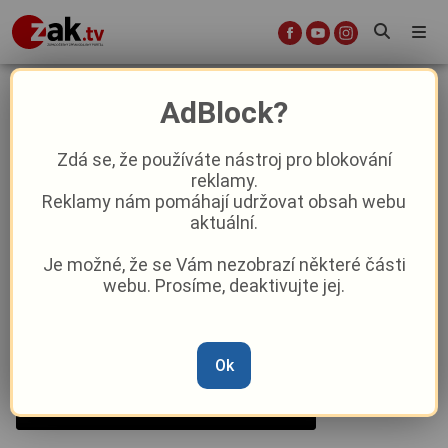
Jak se bude Plzeň bavit třetí
AdBlock?
červnový týden?
Zdá se, že používáte nástroj pro blokování
reklamy.
Kultura
Reklamy nám pomáhají udržovat obsah webu
aktuální.
Od
Peggy Kýrová
–
17. 6. 2024
|
04:47
Je možné, že se Vám nezobrazí některé části
webu. Prosíme, deaktivujte jej.
Ok