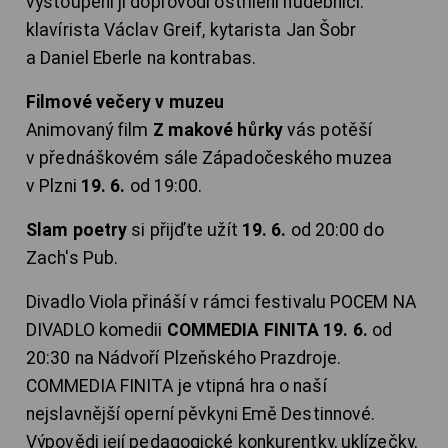
vystoupení jí doprovodí ostřílení hudebníci:
klavírista Václav Greif, kytarista Jan Šobr
a Daniel Eberle na kontrabas.
Filmové večery v muzeu
Animovaný film
Z makové hůrky
vás potěší
v přednáškovém sále Západočeského muzea
v Plzni
19. 6.
od 19:00.
Slam poetry
si přijďte užít
19. 6.
od 20:00 do
Zach's Pub.
Divadlo Viola přináší v rámci festivalu POCEM NA
DIVADLO komedii
COMMEDIA FINITA 19. 6.
od
20:30 na Nádvoří Plzeňského Prazdroje.
COMMEDIA FINITA je vtipná hra o naší
nejslavnější operní pěvkyni Emě Destinnové.
Výpovědi její pedagogické konkurentky, uklízečky,