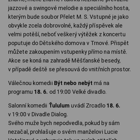
jazzové a swingové melodie a speciálního hosta,
kterým bude soubor Přelet M. S. Vstupné je jako
obvykle zcela dobrovolné, každý příspěvek ale
velmi potěší, neboť veškerý výtěžek z koncertu
poputuje do Dětského domova v Trnové. Přispět
můžete zakoupením vstupenky přímo na místě.
Akce se koná na zahradě Měšťanské besedy,
v případě deště se přesouvá do vnitřních prostor.
Válečnou komedii
Být nebo nebýt
má na
programu
18. 6.
od 19:00 Velké divadlo.
Salonní komedii
Ťululum
uvádí Zrcadlo
18. 6.
v 19:00 v Divadle Dialog.
Svého muže bych nepodvedla, pokud by sám
nezačal, prohlašuje o svém manželovi Lucie