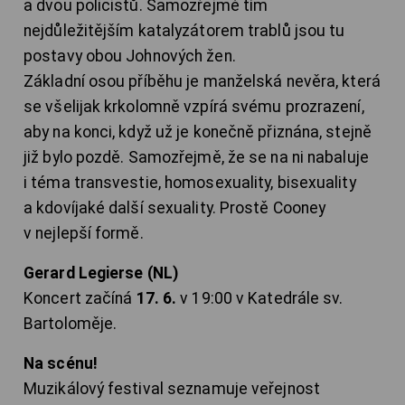
a dvou policistů. Samozřejmě tím
nejdůležitějším katalyzátorem trablů jsou tu
postavy obou Johnových žen.
Základní osou příběhu je manželská nevěra, která
se všelijak krkolomně vzpírá svému prozrazení,
aby na konci, když už je konečně přiznána, stejně
již bylo pozdě. Samozřejmě, že se na ni nabaluje
i téma transvestie, homosexuality, bisexuality
a kdovíjaké další sexuality. Prostě Cooney
v nejlepší formě.
Gerard Legierse (NL)
Koncert začíná
17. 6.
v 19:00 v Katedrále sv.
Bartoloměje.
Na scénu!
Muzikálový festival seznamuje veřejnost