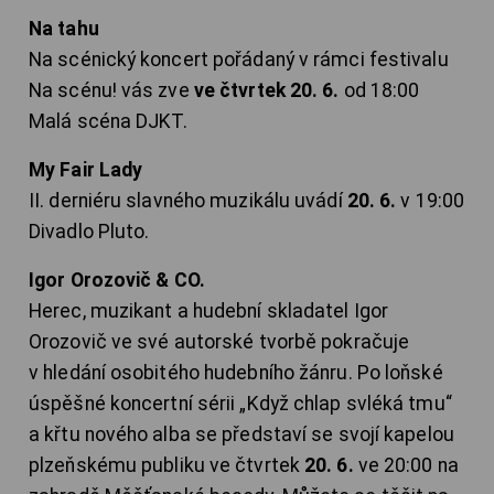
Na tahu
Na scénický koncert pořádaný v rámci festivalu
Na scénu! vás zve
ve čtvrtek
20. 6.
od 18:00
Malá scéna DJKT.
My Fair Lady
II. derniéru slavného muzikálu uvádí
20. 6.
v 19:00
Divadlo Pluto.
Igor Orozovič & CO.
Herec, muzikant a hudební skladatel Igor
Orozovič ve své autorské tvorbě pokračuje
v hledání osobitého hudebního žánru. Po loňské
úspěšné koncertní sérii „Když chlap svléká tmu“
a křtu nového alba se představí se svojí kapelou
plzeňskému publiku ve čtvrtek
20. 6.
ve 20:00 na