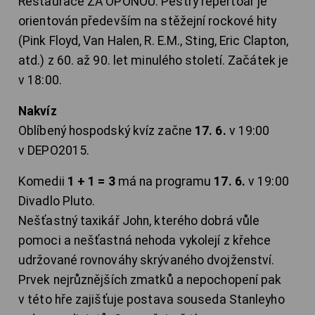
Restaurace ZA OPONOU. Pestrý repertoár je
orientován především na stěžejní rockové hity
(Pink Floyd, Van Halen, R. E.M., Sting, Eric Clapton,
atd.) z 60. až 90. let minulého století. Začátek je
v 18:00.
Nakvíz
Oblíbený hospodský kvíz začne
17. 6.
v 19:00
v DEPO2015.
Komedii
1 + 1 = 3
má na programu
17. 6.
v 19:00
Divadlo Pluto.
Nešťastný taxikář John, kterého dobrá vůle
pomoci a nešťastná nehoda vykolejí z křehce
udržované rovnováhy skrývaného dvojženství.
Prvek nejrůznějších zmatků a nepochopení pak
v této hře zajišťuje postava souseda Stanleyho