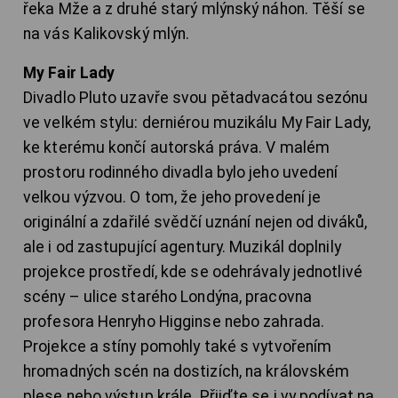
řeka Mže a z druhé starý mlýnský náhon. Těší se
na vás Kalikovský mlýn.
My Fair Lady
Divadlo Pluto uzavře svou pětadvacátou sezónu
ve velkém stylu: derniérou muzikálu My Fair Lady,
ke kterému končí autorská práva. V malém
prostoru rodinného divadla bylo jeho uvedení
velkou výzvou. O tom, že jeho provedení je
originální a zdařilé svědčí uznání nejen od diváků,
ale i od zastupující agentury. Muzikál doplnily
projekce prostředí, kde se odehrávaly jednotlivé
scény – ulice starého Londýna, pracovna
profesora Henryho Higginse nebo zahrada.
Projekce a stíny pomohly také s vytvořením
hromadných scén na dostizích, na královském
plese nebo výstup krále. Přijďte se i vy podívat na