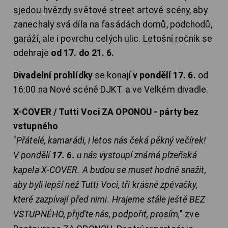
sjedou hvězdy světové street artové scény, aby
zanechaly svá díla na fasádách domů, podchodů,
garáží, ale i povrchu celých ulic. Letošní ročník se
odehraje
od 17. do 21. 6.
Divadelní prohlídky
se konají
v pondělí 17. 6.
od
16:00 na Nové scéně DJKT a ve Velkém divadle.
X-COVER / Tutti Voci ZA OPONOU - párty bez
vstupného
"
Přátelé, kamarádi, i letos nás čeká pěkný večírek!
V pondělí
17. 6.
u nás vystoupí známá plzeňská
kapela X-COVER. A budou se muset hodně snažit,
aby byli lepší než Tutti Voci, tři krásné zpěvačky,
které zazpívají před nimi. Hrajeme stále ještě BEZ
VSTUPNÉHO, přijďte nás, podpořit, prosím,
" zve