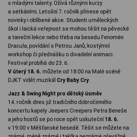
s mladými talenty. Ožívá různými kurzy
a setkáními. Letošní 7. ročník přinese opět
novinky i oblíbené akce. Studenti uměleckých
škol i laická veřejnost se mohou těšit na pěvecké
a taneční lekce nebo třeba na besedu Fenomén
Dracula, povídání s Petrou Janů, kostýmní
workshop či přednášku o divadelní animaci.
Festival probíhá do 23. 6.
V úterý 18. 6.
můžete od 18:00 na Malé scéně
DJKT vidět muzikál
Cry Baby Cry
.
Jazz & Swing Night pro dětský úsměv
14. ročník dnes již tradičního dobročinného
koncertu kapely Jeepers Creepers Petra Beneše
a jeho hostů se po roce opět uskuteční
18. 6.
v 19:00 v Měšťanské besedě. Těšit se můžete na
známé, méně známé i takřka neznámé převážně