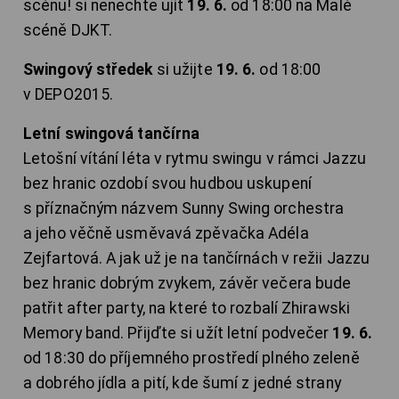
scénu! si nenechte ujít
19. 6.
od 18:00 na Malé
scéně DJKT.
Swingový středek
si užijte
19. 6.
od 18:00
v DEPO2015.
Letní swingová tančírna
Letošní vítání léta v rytmu swingu v rámci Jazzu
bez hranic ozdobí svou hudbou uskupení
s příznačným názvem Sunny Swing orchestra
a jeho věčně usměvavá zpěvačka Adéla
Zejfartová. A jak už je na tančírnách v režii Jazzu
bez hranic dobrým zvykem, závěr večera bude
patřit after party, na které to rozbalí Zhirawski
Memory band. Přijďte si užít letní podvečer
19. 6.
od 18:30 do příjemného prostředí plného zeleně
a dobrého jídla a pití, kde šumí z jedné strany