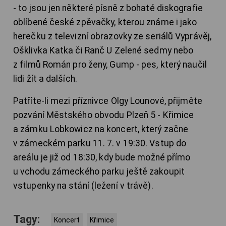
- to jsou jen některé písně z bohaté diskografie
oblíbené české zpěvačky, kterou známe i jako
herečku z televizní obrazovky ze seriálů Vyprávěj,
Ošklivka Katka či Ranč U Zelené sedmy nebo
z filmů Román pro ženy, Gump - pes, který naučil
lidi žít a dalších.
Patříte-li mezi příznivce Olgy Lounové, přijměte
pozvání Městského obvodu Plzeň 5 - Křimice
a zámku Lobkowicz na koncert, který začne
v zámeckém parku 11. 7. v 19:30. Vstup do
areálu je již od 18:30, kdy bude možné přímo
u vchodu zámeckého parku ještě zakoupit
vstupenky na stání (ležení v trávě).
Tagy:
Koncert
Křimice