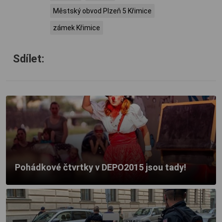
Městský obvod Plzeň 5 Křimice
zámek Křimice
Sdílet:
Pohádkové čtvrtky v DEPO2015 jsou tady!