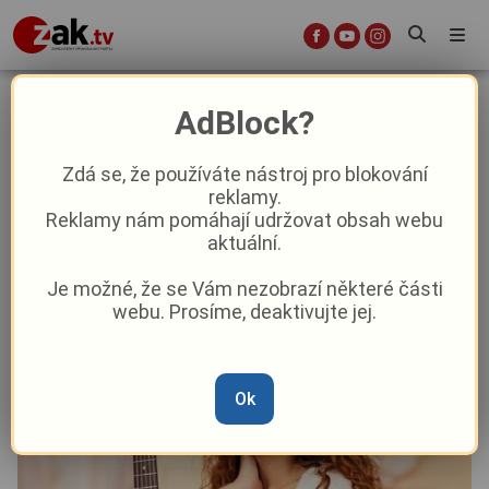
Olga Lounová vystoupí v Křimicích
AdBlock?
Kultura
Z kraje
Zdá se, že používáte nástroj pro blokování
reklamy.
Reklamy nám pomáhají udržovat obsah webu
Od
Peggy Kýrová
–
10. 7. 2024
|
13:59
aktuální.
Je možné, že se Vám nezobrazí některé části
webu. Prosíme, deaktivujte jej.
Ok