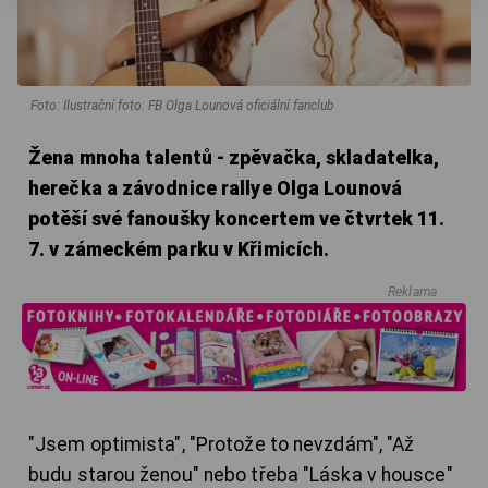
Foto: Ilustrační foto: FB Olga Lounová oficiální fanclub
Žena mnoha talentů - zpěvačka, skladatelka,
herečka a závodnice rallye Olga Lounová
potěší své fanoušky koncertem ve čtvrtek 11.
7. v zámeckém parku v Křimicích.
Reklama
"Jsem optimista", "Protože to nevzdám", "Až
budu starou ženou" nebo třeba "Láska v housce"