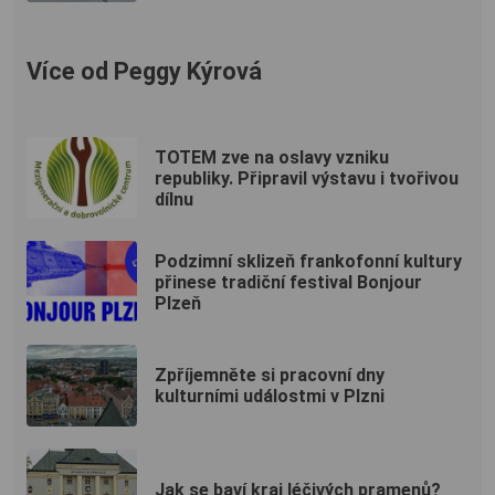
Více od Peggy Kýrová
TOTEM zve na oslavy vzniku
republiky. Připravil výstavu i tvořivou
dílnu
Podzimní sklizeň frankofonní kultury
přinese tradiční festival Bonjour
Plzeň
Zpříjemněte si pracovní dny
kulturními událostmi v Plzni
Jak se baví kraj léčivých pramenů?