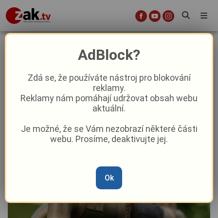
Připravované stavby vodovodních
AdBlock?
sítí v Plzni zvýší využití místní
úpravny vody
Zdá se, že používáte nástroj pro blokování
reklamy.
Reklamy nám pomáhají udržovat obsah webu
Aktuality
Aktuálně
aktuální.
Je možné, že se Vám nezobrazí některé části
Od
Marie Osvaldová
–
16. 1.
|
07:06
webu. Prosíme, deaktivujte jej.
Ok